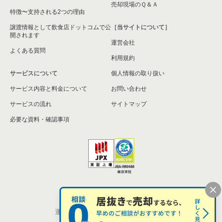
大阪市旭区の飲食店の居抜き売却物件の案件一覧
売却現場のＱ＆Ａ
特徴〜支持される2つの理由
和泉市の飲食店の居抜き売却物件の案件一覧
譲渡情報として飲食店ドットコムで公
［当サイトについて］
開されます
運営会社
池田市の飲食店の居抜き売却物件の案件一覧
よくある質問
利用規約
大阪市東淀川区の飲食店の居抜き売却物件の案件一覧
サービスについて
個人情報の取り扱い
サービス内容と料金について
大阪市大正区の飲食店の居抜き売却物件の案件一覧
お問い合わせ
サービスの流れ
サイトマップ
堺市美原区の飲食店の居抜き売却物件の案件一覧
必要な資料・確認事項
藤井寺市の飲食店の居抜き売却物件の案件一覧
大阪市平野区の飲食店の居抜き売却物件の案件一覧
大阪市住吉区の飲食店の居抜き売却物件の案件一覧
個人情報の取扱い
お問い合わせ
柏原市の飲食店の居抜き売却物件の案件一覧
運営会社
株式会社シンクロ・フード
松原市の飲食店の居抜き売却物件の案件一覧