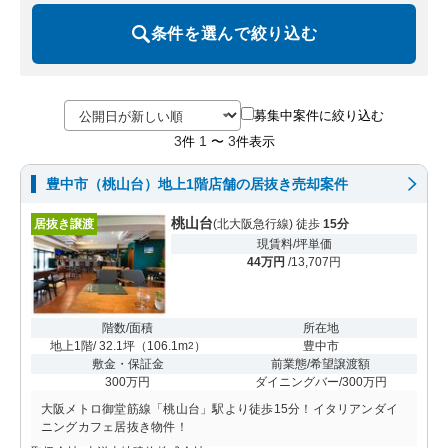
条件を選んで絞り込む
募集中案件に絞り込む
3
1
3
件
〜
件表示
豊中市（桃山台）地上1階店舗の居抜き売却案件
桃山台
居抜き譲渡
(北大阪急行線) 徒歩
15分
現賃料/坪単価
44万円
/13,707円
階数/面積
所在地
地上1階/ 32.1坪
（
106.1m
）
豊中市
2
敷金・保証金
前業態/希望譲渡額
300万円
ダイニングバー/300万円
大阪メトロ御堂筋線「桃山台」駅より徒歩15分！イタリアンダイ
ニングカフェ居抜き物件！