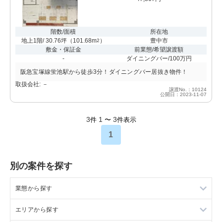
階数/面積
所在地
地上1階/ 30.76坪
（
101.68m
）
豊中市
2
敷金・保証金
前業態/希望譲渡額
-
ダイニングバー/100万円
阪急宝塚線蛍池駅から徒歩3分！ダイニングバー居抜き物件！
取扱会社: －
譲渡No.：10124
公開日：2023-11-07
3
1
3
件
〜
件表示
1
別の案件を探す
業態から探す
エリアから探す
ラーメンの居抜き売却物件の案件一覧