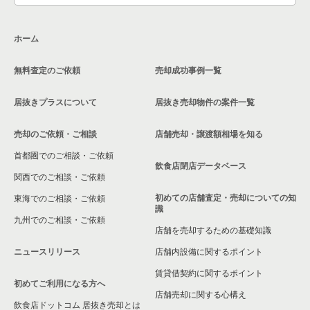
大阪市生野区の飲食店の居抜き売却物件の案件一覧
ホーム
交野市の飲食店の居抜き売却物件の案件一覧
無料査定のご依頼
売却成功事例一覧
大阪市鶴見区の飲食店の居抜き売却物件の案件一覧
居抜きプラスについて
居抜き売却物件の案件一覧
大阪市浪速区の飲食店の居抜き売却物件の案件一覧
売却のご依頼・ご相談
店舗売却・譲渡額相場を知る
八尾市の飲食店の居抜き売却物件の案件一覧
首都圏でのご相談・ご依頼
大東市の飲食店の居抜き売却物件の案件一覧
飲食店閉店データベース
関西でのご相談・ご依頼
箕面市の飲食店の居抜き売却物件の案件一覧
初めての店舗査定・売却についての知
東海でのご相談・ご依頼
識
九州でのご相談・ご依頼
大阪市淀川区の飲食店の居抜き売却物件の案件一覧
店舗を売却するための基礎知識
ニュースリリース
店舗内設備に関するポイント
大阪市東成区の飲食店の居抜き売却物件の案件一覧
賃貸借契約に関するポイント
初めてご利用になる方へ
大阪市城東区の飲食店の居抜き売却物件の案件一覧
店舗売却に関する心構え
飲食店ドットコム 居抜き売却とは