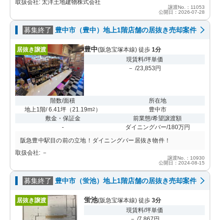
取扱会社: 太洋土地建物株式会社
譲渡No.：11053
公開日：2026-07-28
募集終了
豊中市（豊中）地上1階店舗の居抜き売却案件
豊中
居抜き譲渡
(阪急宝塚本線) 徒歩
1分
現賃料/坪単価
－ /23,853円
階数/面積
所在地
地上1階/ 6.41坪
（
21.19m
）
豊中市
2
敷金・保証金
前業態/希望譲渡額
-
ダイニングバー/180万円
阪急豊中駅目の前の立地！ダイニングバー居抜き物件！
取扱会社: －
譲渡No.：10930
公開日：2024-08-15
募集終了
豊中市（蛍池）地上1階店舗の居抜き売却案件
蛍池
居抜き譲渡
(阪急宝塚本線) 徒歩
3分
現賃料/坪単価
－ /7,867円