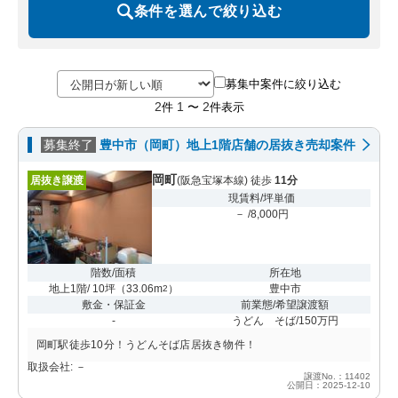
条件を選んで絞り込む
募集中案件に絞り込む
2
1
2
件
〜
件表示
募集終了
豊中市（岡町）地上1階店舗の居抜き売却案件
岡町
居抜き譲渡
(阪急宝塚本線) 徒歩
11分
現賃料/坪単価
－ /8,000円
階数/面積
所在地
地上1階/ 10坪
（
33.06m
）
豊中市
2
敷金・保証金
前業態/希望譲渡額
-
うどん そば/150万円
岡町駅徒歩10分！うどんそば店居抜き物件！
取扱会社: －
譲渡No.：11402
公開日：2025-12-10