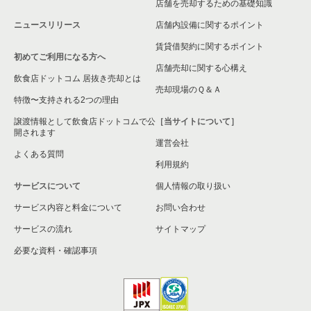
店舗を売却するための基礎知識
ニュースリリース
店舗内設備に関するポイント
大阪市東成区の飲食店の居抜き売却物件の案件一覧
賃貸借契約に関するポイント
初めてご利用になる方へ
大阪市城東区の飲食店の居抜き売却物件の案件一覧
店舗売却に関する心構え
飲食店ドットコム 居抜き売却とは
大阪市旭区の飲食店の居抜き売却物件の案件一覧
売却現場のＱ＆Ａ
特徴〜支持される2つの理由
和泉市の飲食店の居抜き売却物件の案件一覧
譲渡情報として飲食店ドットコムで公
［当サイトについて］
開されます
運営会社
池田市の飲食店の居抜き売却物件の案件一覧
よくある質問
利用規約
大阪市東淀川区の飲食店の居抜き売却物件の案件一覧
サービスについて
個人情報の取り扱い
サービス内容と料金について
大阪市大正区の飲食店の居抜き売却物件の案件一覧
お問い合わせ
サービスの流れ
サイトマップ
堺市美原区の飲食店の居抜き売却物件の案件一覧
必要な資料・確認事項
藤井寺市の飲食店の居抜き売却物件の案件一覧
大阪市平野区の飲食店の居抜き売却物件の案件一覧