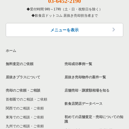
03-6452-2190
寝屋川市の飲食店の居抜き売却物件の案件一覧
受付時間 9時～17時（土・日・祝祭日を除く）
大阪府の洋食の居抜き売却物件の案件一覧
飲食店ドットコム 居抜き売却担当者まで
大阪市天王寺区の飲食店の居抜き売却物件の案件一覧
大阪府のその他の居抜き売却物件の案件一覧
高石市の飲食店の居抜き売却物件の案件一覧
メニューを表示
大阪市生野区の飲食店の居抜き売却物件の案件一覧
ホーム
交野市の飲食店の居抜き売却物件の案件一覧
無料査定のご依頼
売却成功事例一覧
大阪市鶴見区の飲食店の居抜き売却物件の案件一覧
居抜きプラスについて
居抜き売却物件の案件一覧
大阪市浪速区の飲食店の居抜き売却物件の案件一覧
売却のご依頼・ご相談
店舗売却・譲渡額相場を知る
八尾市の飲食店の居抜き売却物件の案件一覧
首都圏でのご相談・ご依頼
大東市の飲食店の居抜き売却物件の案件一覧
飲食店閉店データベース
関西でのご相談・ご依頼
箕面市の飲食店の居抜き売却物件の案件一覧
初めての店舗査定・売却についての知
東海でのご相談・ご依頼
識
九州でのご相談・ご依頼
大阪市淀川区の飲食店の居抜き売却物件の案件一覧