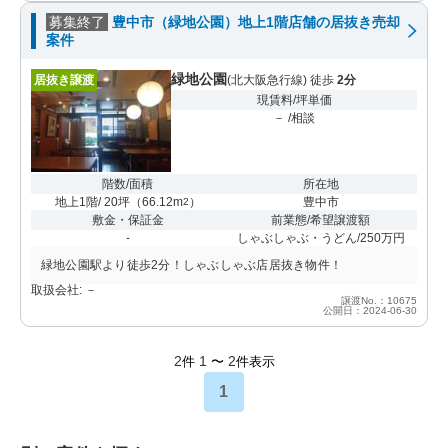
募集終了
豊中市（緑地公園）地上1階店舗の居抜き売却
案件
緑地公園
居抜き譲渡
(北大阪急行線) 徒歩
2分
現賃料/坪単価
－ /相談
階数/面積
所在地
地上1階/ 20坪
（
66.12m
）
豊中市
2
敷金・保証金
前業態/希望譲渡額
-
しゃぶしゃぶ・うどん/250万円
緑地公園駅より徒歩2分！しゃぶしゃぶ店居抜き物件！
取扱会社: －
譲渡No.：10675
公開日：2024-06-30
2
1
2
件
〜
件表示
1