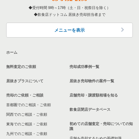
寝屋川市の飲食店の居抜き売却物件の案件一覧
受付時間 9時～17時（土・日・祝祭日を除く）
大阪府の洋食の居抜き売却物件の案件一覧
飲食店ドットコム 居抜き売却担当者まで
大阪市天王寺区の飲食店の居抜き売却物件の案件一覧
大阪府のその他の居抜き売却物件の案件一覧
高石市の飲食店の居抜き売却物件の案件一覧
メニューを表示
大阪市生野区の飲食店の居抜き売却物件の案件一覧
ホーム
交野市の飲食店の居抜き売却物件の案件一覧
無料査定のご依頼
売却成功事例一覧
大阪市鶴見区の飲食店の居抜き売却物件の案件一覧
居抜きプラスについて
居抜き売却物件の案件一覧
大阪市浪速区の飲食店の居抜き売却物件の案件一覧
売却のご依頼・ご相談
店舗売却・譲渡額相場を知る
八尾市の飲食店の居抜き売却物件の案件一覧
首都圏でのご相談・ご依頼
大東市の飲食店の居抜き売却物件の案件一覧
飲食店閉店データベース
関西でのご相談・ご依頼
箕面市の飲食店の居抜き売却物件の案件一覧
初めての店舗査定・売却についての知
東海でのご相談・ご依頼
識
九州でのご相談・ご依頼
大阪市淀川区の飲食店の居抜き売却物件の案件一覧
店舗を売却するための基礎知識