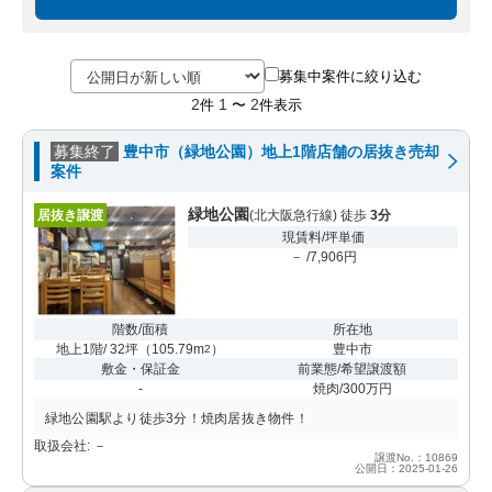
募集中案件に絞り込む
2
1
2
件
〜
件表示
募集終了
豊中市（緑地公園）地上1階店舗の居抜き売却
案件
緑地公園
居抜き譲渡
(北大阪急行線) 徒歩
3分
現賃料/坪単価
－ /7,906円
階数/面積
所在地
地上1階/ 32坪
（
105.79m
）
豊中市
2
敷金・保証金
前業態/希望譲渡額
-
焼肉/300万円
緑地公園駅より徒歩3分！焼肉居抜き物件！
取扱会社: －
譲渡No.：10869
公開日：2025-01-26