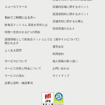
ニュースリリース
店舗内設備に関するポイント
大阪市東成区の飲食店の居抜き売却物件の案件一覧
賃貸借契約に関するポイント
初めてご利用になる方へ
大阪市城東区の飲食店の居抜き売却物件の案件一覧
店舗売却に関する心構え
飲食店ドットコム 居抜き売却とは
大阪市旭区の飲食店の居抜き売却物件の案件一覧
売却現場のＱ＆Ａ
特徴〜支持される2つの理由
和泉市の飲食店の居抜き売却物件の案件一覧
譲渡情報として飲食店ドットコムで公
［当サイトについて］
開されます
運営会社
池田市の飲食店の居抜き売却物件の案件一覧
よくある質問
利用規約
大阪市東淀川区の飲食店の居抜き売却物件の案件一覧
サービスについて
個人情報の取り扱い
サービス内容と料金について
大阪市大正区の飲食店の居抜き売却物件の案件一覧
お問い合わせ
サービスの流れ
サイトマップ
堺市美原区の飲食店の居抜き売却物件の案件一覧
必要な資料・確認事項
藤井寺市の飲食店の居抜き売却物件の案件一覧
大阪市平野区の飲食店の居抜き売却物件の案件一覧