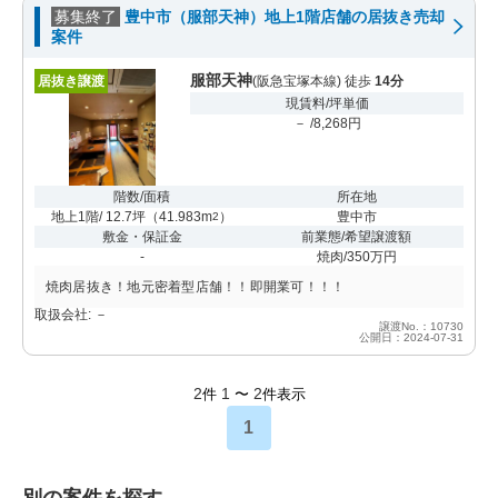
募集終了
豊中市（服部天神）地上1階店舗の居抜き売却
案件
服部天神
居抜き譲渡
(阪急宝塚本線) 徒歩
14分
現賃料/坪単価
－ /8,268円
階数/面積
所在地
地上1階/ 12.7坪
（
41.983m
）
豊中市
2
敷金・保証金
前業態/希望譲渡額
-
焼肉/350万円
焼肉居抜き！地元密着型店舗！！即開業可！！！
取扱会社: －
譲渡No.：10730
公開日：2024-07-31
2
1
2
件
〜
件表示
1
別の案件を探す