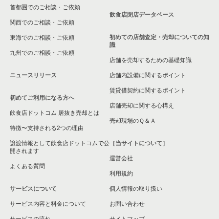
大阪府の和食の居抜き売却物件の案件一覧
首都圏でのご相談・ご依頼
飲食店閉店データベース
大阪府の洋食の居抜き売却物件の案件一覧
関西でのご相談・ご依頼
初めての店舗査定・売却についての知
東海でのご相談・ご依頼
大阪府のその他の居抜き売却物件の案件一覧
識
九州でのご相談・ご依頼
店舗を売却するための基礎知識
ニュースリリース
店舗内設備に関するポイント
賃貸借契約に関するポイント
初めてご利用になる方へ
店舗売却に関する心構え
飲食店ドットコム 居抜き売却とは
売却現場のＱ＆Ａ
特徴〜支持される2つの理由
譲渡情報として飲食店ドットコムで公
［当サイトについて］
開されます
運営会社
よくある質問
利用規約
サービスについて
個人情報の取り扱い
サービス内容と料金について
お問い合わせ
サービスの流れ
サイトマップ