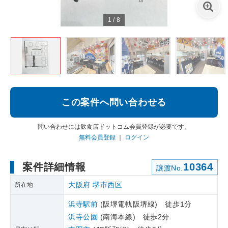
1
/
8
この案件へ問い合わせる
問い合わせには飲食店ドットコム会員登録が必要です。
無料会員登録
｜
ログイン
案件詳細情報
10364
譲渡No.
大阪府
堺市西区
所在地
浜寺駅前
(阪堺電軌阪堺線) 徒歩1分
浜寺公園
(南海本線) 徒歩2分