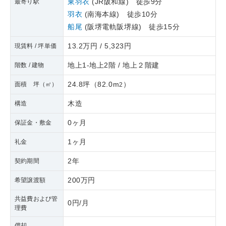
東羽衣
(JR阪和線) 徒歩9分
最寄り駅
羽衣
(南海本線) 徒歩10分
船尾
(阪堺電軌阪堺線) 徒歩15分
13.2万円 / 5,323円
現賃料 / 坪単価
地上1-地上2階 / 地上２階建
階数 / 建物
24.8坪
（
82.0m
）
面積 坪（㎡）
2
木造
構造
0ヶ月
保証金・敷金
1ヶ月
礼金
2年
契約期間
200万円
希望譲渡額
共益費および管
0円/月
理費
償却