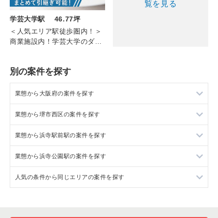
覧を見る
学芸大学駅 46.77坪
＜人気エリア駅徒歩圏内！＞
商業施設内！学芸大学のダイ
ニングカフェ(7F/46.77坪)
別の案件を探す
業態から大阪府の案件を探す
業態から堺市西区の案件を探す
大阪府のラーメンの居抜き売却物件の案件一覧
業態から浜寺駅前駅の案件を探す
大阪府のフランス料理の居抜き売却物件の案件一覧
堺市西区の居酒屋・ダイニングバーの居抜き売却物件の案件一
覧
業態から浜寺公園駅の案件を探す
大阪府のイタリア料理の居抜き売却物件の案件一覧
浜寺駅前駅の居酒屋・ダイニングバーの居抜き売却物件の案件
一覧
人気の条件から同じエリアの案件を探す
大阪府の中華の居抜き売却物件の案件一覧
浜寺公園駅の居酒屋・ダイニングバーの居抜き売却物件の案件
一覧
大阪府のそば・うどんの居抜き売却物件の案件一覧
大阪府の現賃料20万円以下の飲食店の居抜き売却物件の案件一
覧