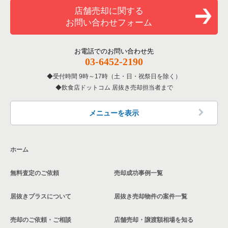
大阪府の寿司の居抜き売却物件の案件一覧
店舗売却に関する
堺市西区の現賃料20万円以下の飲食店の居抜き売却物件の案件
一覧
お問い合わせフォーム
大阪府の焼肉の居抜き売却物件の案件一覧
浜寺駅前駅の現賃料20万円以下の飲食店の居抜き売却物件の案
大阪府の鉄板焼き・お好み焼の居抜き売却物件の案件一覧
件一覧
お電話でのお問い合わせ先
03-6452-2190
大阪府のアジア料理の居抜き売却物件の案件一覧
浜寺公園駅の現賃料20万円以下の飲食店の居抜き売却物件の案
受付時間 9時～17時（土・日・祝祭日を除く）
件一覧
飲食店ドットコム 居抜き売却担当者まで
大阪府のカフェの居抜き売却物件の案件一覧
大阪府の現賃料20万円以下の居酒屋・ダイニングバーの居抜き
大阪府のテイクアウトの居抜き売却物件の案件一覧
売却物件の案件一覧
メニューを表示
大阪府のお弁当・惣菜・デリの居抜き売却物件の案件一覧
ホーム
大阪府のカラオケ・パブ・スナックの居抜き売却物件の案件一
覧
無料査定のご依頼
売却成功事例一覧
大阪府のバーの居抜き売却物件の案件一覧
居抜きプラスについて
居抜き売却物件の案件一覧
大阪府の居酒屋・ダイニングバーの居抜き売却物件の案件一覧
売却のご依頼・ご相談
店舗売却・譲渡額相場を知る