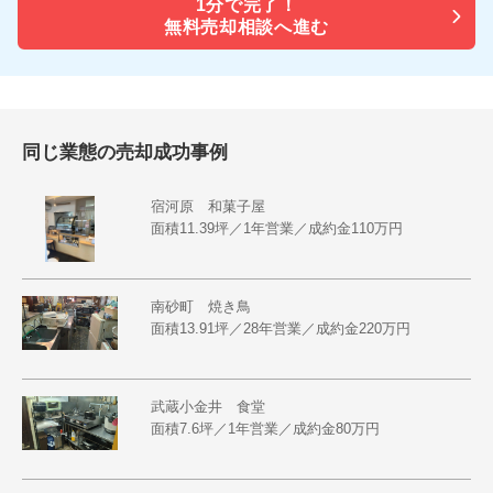
1分で
完了！
無料売却相談へ進む
同じ業態の売却成功事例
宿河原 和菓子屋
面積11.39坪／1年営業／成約金110万円
南砂町 焼き鳥
面積13.91坪／28年営業／成約金220万円
武蔵小金井 食堂
面積7.6坪／1年営業／成約金80万円