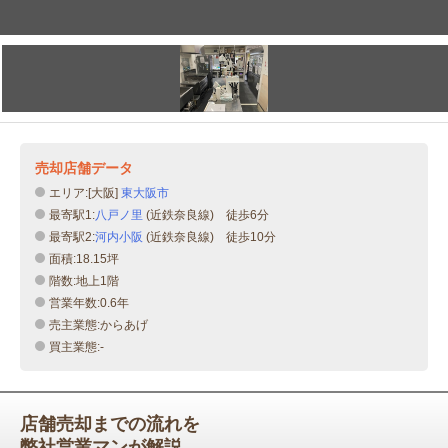
売却店舗データ
エリア:[大阪]
東大阪市
最寄駅1:
八戸ノ里
(近鉄奈良線) 徒歩6分
最寄駅2:
河内小阪
(近鉄奈良線) 徒歩10分
面積:18.15坪
階数:地上1階
営業年数:0.6年
売主業態:からあげ
買主業態:-
店舗売却までの流れを
弊社営業マンが解説