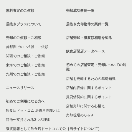
無料査定のご依頼
売却成功事例一覧
居抜きプラスについて
居抜き売却物件の案件一覧
売却のご依頼・ご相談
店舗売却・譲渡額相場を知る
首都圏でのご相談・ご依頼
飲食店閉店データベース
関西でのご相談・ご依頼
初めての店舗査定・売却についての知
東海でのご相談・ご依頼
識
九州でのご相談・ご依頼
店舗を売却するための基礎知識
ニュースリリース
店舗内設備に関するポイント
賃貸借契約に関するポイント
初めてご利用になる方へ
店舗売却に関する心構え
飲食店ドットコム 居抜き売却とは
売却現場のＱ＆Ａ
特徴〜支持される2つの理由
譲渡情報として飲食店ドットコムで公
［当サイトについて］