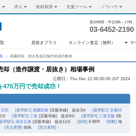
装
求人
食材厨房
支援ツール
ノウハウ
受付時間：平日9時～17時
03-6452-2190
一覧
居抜きプラス
オンライン査定（無料）
サ
覧
祇園四条 焼き鳥屋店舗売却成功事例
売却（造作譲渡・居抜き）相場事例
公開日：Thu Dec 12 00:00:00 JST 2024
を475万円で売却成功！
下京区
[最寄駅1]
祇園四条
(京阪本線) 徒歩3分
[最寄駅2]
京都河
1分
[最寄駅3]
三条
(京阪本線) 徒歩9分
[最寄駅4]
三条京阪
(地
[最寄駅5]
清水五条
(京阪本線) 徒歩11分
[面積]
9.88坪
[階数]
地
[売主業態]
焼鳥
[買主業態]
-