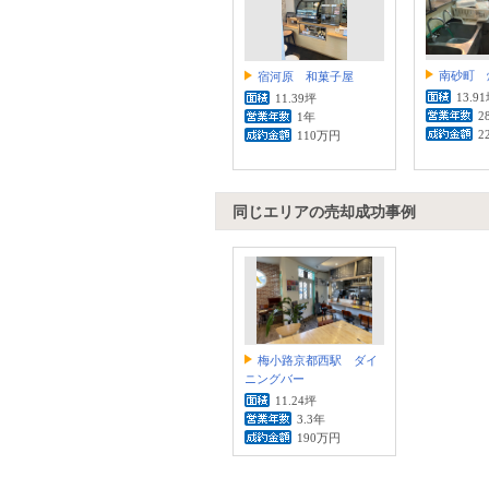
南砂町 
宿河原 和菓子屋
13.9
11.39坪
2
1年
2
110万円
同じエリアの売却成功事例
梅小路京都西駅 ダイ
ニングバー
11.24坪
3.3年
190万円