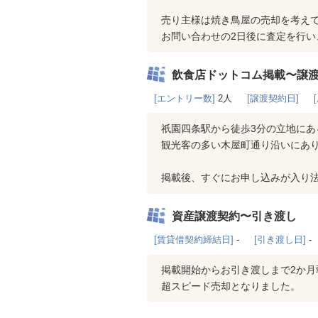
売り主様は焼き鳥屋の売却を考え
お問い合わせの2日後に査定を行い
飲食店ドットコム掲載〜譲
[エントリー数]
2人
[譲渡契約日]
祇園四条駅から徒歩3分の立地にあ
観光客の多い木屋町通り沿いにあ
掲載後、すぐにお申し込みが入り
資産譲渡契約〜引き渡し
[賃貸借契約締結日]
-
[引き渡し日]
-
掲載開始からお引き渡しまで2か月
超スピード売却となりました。