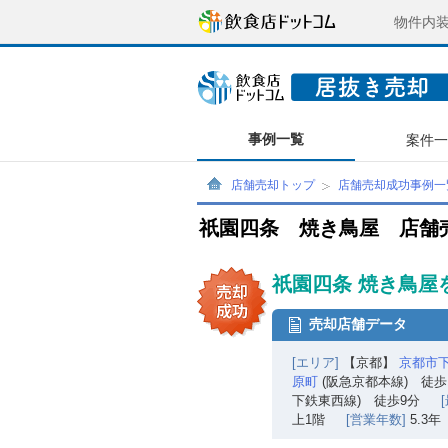
物件内
事例一覧
案件
店舗売却トップ
店舗売却成功事例一
祇園四条 焼き鳥屋 店舗
祇園四条 焼き鳥屋
売却店舗データ
[エリア]
【京都】
京都市
原町
(阪急京都本線) 徒歩
下鉄東西線) 徒歩9分
上1階
[営業年数]
5.3年