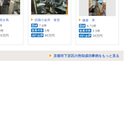
焼き鳥
武蔵小金井 食堂
鎌倉 丼
1坪
7.6坪
6.71坪
8年
1年
1.5年
20万円
80万円
50万円
京都市下京区の売却成功事例をもっと見る