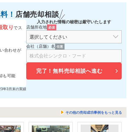
無料！
店舗売却相談
入力された情報の秘密は厳守いたします
段取り
店舗所在地
でス
必須
会社（店舗）名
任意
い合わせが
完了！
無料売却相談へ進む
却も可能
023年3月末の実績
その他の売却成功事例をもっと見る