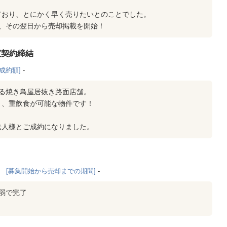
ており、とにかく早く売りたいとのことでした。
、その翌日から売却掲載を開始！
渡契約締結
[成約額]
-
る焼き鳥屋居抜き路面店舗。
り、重飲食が可能な物件です！
法人様とご成約になりました。
[募集開始から売却までの期間]
-
弱で完了