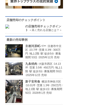
店舗売却のチェックポイント
の店舗売却チェックポイン
ト
＜高く売れる店舗とは？＞
最新の売却事例
京都河原町バー
/
京都市中京
区
/
23.7坪
/
営業 0.3年
/
300万
円
/
地上2階
/
駅 徒歩5分
/
募集
期間 53日
/
2025年12月 売却
九条焼肉
/
大阪市西区
/
14.13
坪
/
営業 3.5年
/
450万円
/
地上1
階
/
駅 徒歩3分
/
募集期間 55日
/
2025年12月 売却
新子安和食
/
横浜市神奈川区
/
10.01坪
/
営業 1.3年
/
250万円
/
地上1階
/
駅 徒歩1分
/
募集期間
92日
/
2026年1月 売却