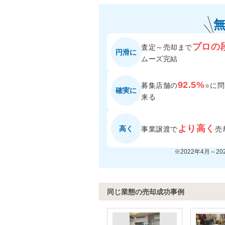
プロの
査定～売却まで
円滑に
ムーズ完結
92.5%
募集店舗の
に
問
※
確実に
来る
より高く
高く
事業譲渡で
売
※2022年4月～2
同じ業態の売却成功事例