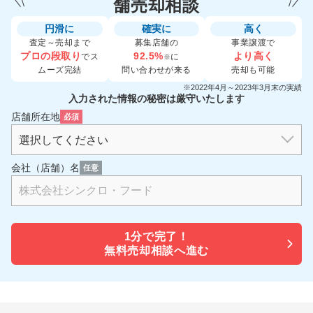
舗売却相談
円滑に
確実に
高く
査定～売却まで
募集店舗の
事業譲渡で
プロの段取り
92.5%
より高く
でス
に
※
ムーズ完結
問い合わせが来る
売却も可能
※2022年4月～2023年3月末の実績
入力された情報の秘密は厳守いたします
店舗所在地
必須
会社（店舗）名
任意
1分で
完了！
無料売却相談へ進む