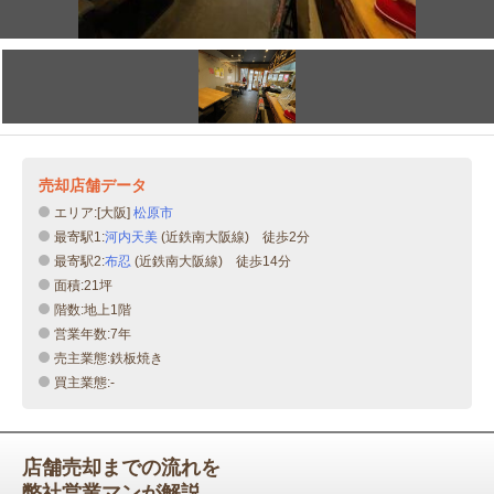
売却店舗データ
エリア:[大阪]
松原市
最寄駅1:
河内天美
(近鉄南大阪線) 徒歩2分
最寄駅2:
布忍
(近鉄南大阪線) 徒歩14分
面積:21坪
階数:地上1階
営業年数:7年
売主業態:鉄板焼き
買主業態:-
店舗売却までの流れを
弊社営業マンが解説