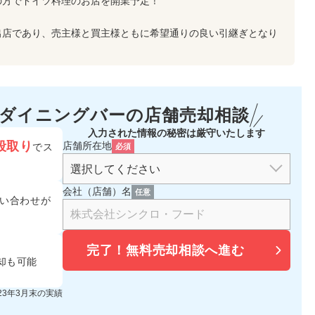
の方でドイツ料理のお店を開業予定！
出店であり、売主様と買主様ともに希望通りの良い引継ぎとなり
・ダイニングバーの
店舗売却相談
入力された情報の秘密は厳守いたします
段取り
店舗所在地
でス
必須
会社（店舗）名
任意
い合わせが
完了！
無料売却相談へ進む
却も可能
023年3月末の実績