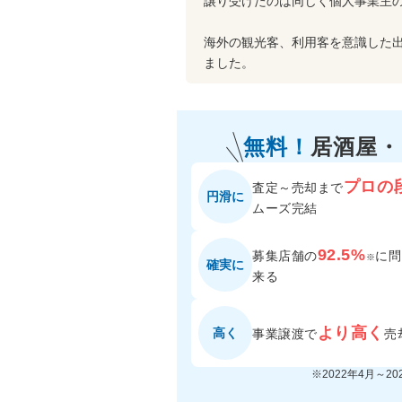
譲り受けたのは同じく個人事業主
海外の観光客、利用客を意識した
ました。
無料！
居酒屋
プロの
査定～売却まで
円滑に
ムーズ完結
92.5%
募集店舗の
に
問
※
確実に
来る
より高く
高く
事業譲渡で
売
※2022年4月～2