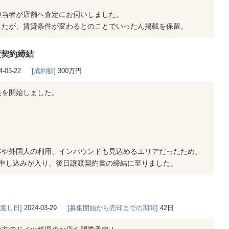
担当者が店舗へ査定にお伺いしました。
したが、賃貸条件が変わるとのことでいったん掲載を保留。
渡契約締結
4-03-22
[成約額]
300万円
集を開始しました。
客や外国人の利用、インバウンドも見込めるエリアだったため、
で申し込みが入り、後日譲渡契約書の締結に至りました。
き渡し日]
2024-03-29
[募集開始から売却までの期間]
42日