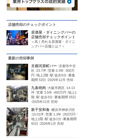
店舗売却のチェックポイント
居酒屋・ダイニングバーの
店舗売却チェックポイント
＜高く売れる居酒屋・ダイニ
ングバー店舗とは？＞
最新の売却事例
京都河原町バー
/
京都市中京
区
/
23.7坪
/
営業 0.3年
/
300万
円
/
地上2階
/
駅 徒歩5分
/
募集
期間 53日
/
2025年12月 売却
九条焼肉
/
大阪市西区
/
14.13
坪
/
営業 3.5年
/
450万円
/
地上1
階
/
駅 徒歩3分
/
募集期間 55日
/
2025年12月 売却
新子安和食
/
横浜市神奈川区
/
10.01坪
/
営業 1.3年
/
250万円
/
地上1階
/
駅 徒歩1分
/
募集期間
92日
/
2026年1月 売却