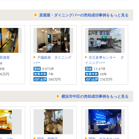
居酒屋・ダイニングバーの売却成功事例をもっと見る
居酒屋
戸越銀座 ダイニング
京王多摩センター ダ
バー
イニングバー
6坪
.8年
9.075坪
13.47坪
96万円
7年
18年
580万円
250万円
横浜市中区の売却成功事例をもっと見る
り バー
関内 焼肉店
関内 カラオケバー