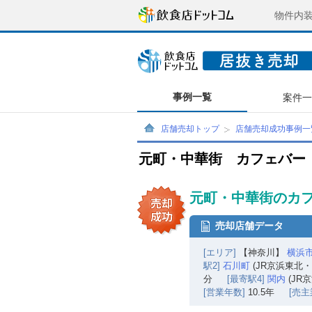
物件内
事例一覧
案件
店舗売却トップ
店舗売却成功事例一
元町・中華街 カフェバー
元町・中華街のカフ
売却店舗データ
[エリア]
【神奈川】
横浜
駅2]
石川町
(JR京浜東北
分
[最寄駅4]
関内
(JR
[営業年数]
10.5年
[売主