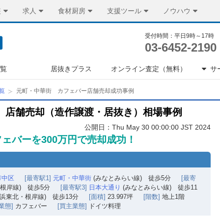
装
求人
食材厨房
支援ツール
ノウハウ
受付時間：平日9時～17時
03-6452-2190
一覧
居抜きプラス
オンライン査定（無料）
サ
覧
元町・中華街 カフェバー店舗売却成功事例
 店舗売却（造作譲渡・居抜き）相場事例
公開日：Thu May 30 00:00:00 JST 2024
ェバーを300万円で売却成功！
市中区
[最寄駅1]
元町・中華街
(みなとみらい線) 徒歩5分
[最寄
・根岸線) 徒歩5分
[最寄駅3]
日本大通り
(みなとみらい線) 徒歩11
京浜東北・根岸線) 徒歩13分
[面積]
23.997坪
[階数]
地上1階
業態]
カフェバー
[買主業態]
ドイツ料理