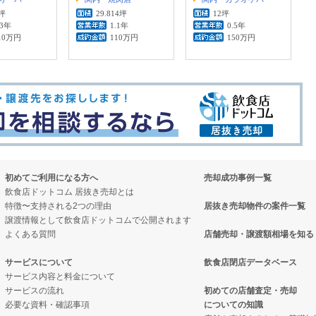
8坪
29.814坪
12坪
.3年
1.1年
0.5年
10万円
110万円
150万円
初めてご利用になる方へ
売却成功事例一覧
飲食店ドットコム 居抜き売却とは
特徴〜支持される2つの理由
居抜き売却物件の案件一覧
譲渡情報として飲食店ドットコムで公開されます
よくある質問
店舗売却・譲渡額相場を知る
サービスについて
飲食店閉店データベース
サービス内容と料金について
サービスの流れ
初めての店舗査定・売却
必要な資料・確認事項
についての知識