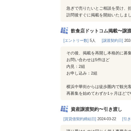
急ぎで売りたいとご相談を受け、
訪問後すぐに掲載を開始いたしま
飲食店ドットコム掲載〜譲
[エントリー数]
5人
[譲渡契約日]
202
その後、掲載を再開し本格的に募
お問い合わせは5件ほど
内見：2組
お申し込み：2組
横浜中華街からは徒歩圏内で観光
再募集を始めてわずか1ヶ月ほど
資産譲渡契約〜引き渡し
[賃貸借契約締結日]
2024-03-22
[引