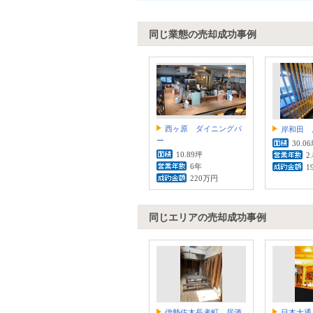
同じ業態の売却成功事例
西ヶ原 ダイニングバ
岸和田 
ー
30.0
10.89坪
2
6年
1
220万円
同じエリアの売却成功事例
伊勢佐木長者町 居酒
日本大通