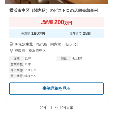
横浜市中区（関内駅）のビストロの店舗売却事例
200
成約額
万円
180
28
募集額
売却まで
万円
日
JR京浜東北・根岸線 関内駅 徒歩3分
神奈川 横浜市中区
面積
11坪
階数
地上1階
営業年数
11年
売主業態
ビストロ
買主業態
鉄板バル
事例詳細を見る
20件
1
〜
10件表示