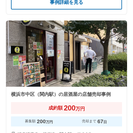
事例詳細を見る
横浜市中区（関内駅）の居酒屋の店舗売却事例
200
成約額
万円
200
67
募集額
売却まで
万円
日