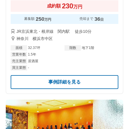
230
成約額
万円
250
36
募集額
売却まで
万円
日
JR京浜東北・根岸線 関内駅 徒歩10分
神奈川 横浜市中区
面積
32.37坪
階数
地下1階
営業年数
1.5年
売主業態
居酒屋
買主業態
-
事例詳細を見る