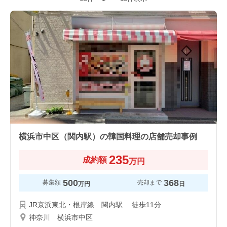
横浜市中区（関内駅）の韓国料理の店舗売却事例
235
成約額
万円
500
368
募集額
売却まで
万円
日
JR京浜東北・根岸線 関内駅 徒歩11分
神奈川 横浜市中区