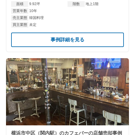
面積
9.92坪
階数
地上1階
営業年数
10年
売主業態
韓国料理
買主業態
未定
事例詳細を見る
横浜市中区（関内駅）のカフェバーの店舗売却事例