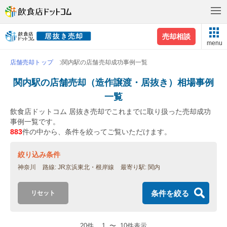
売却相談
menu
店舗売却トップ
関内駅の店舗売却成功事例一覧
関内駅の店舗売却（造作譲渡・居抜き）相場事例
一覧
飲食店ドットコム 居抜き売却でこれまでに取り扱った売却成功
事例一覧です。
883
件の中から、条件を絞ってご覧いただけます。
絞り込み条件
神奈川
路線
JR京浜東北・根岸線
最寄り駅
関内
条件を絞る
リセット
20件
1
〜
10件表示