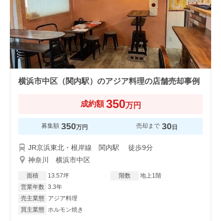
横浜市中区（関内駅）のアジア料理の店舗売却事例
350
成約額
万円
350
30
募集額
売却まで
万円
日
JR京浜東北・根岸線 関内駅 徒歩9分
神奈川 横浜市中区
面積
13.57坪
階数
地上1階
営業年数
3.3年
売主業態
アジア料理
買主業態
ホルモン焼き