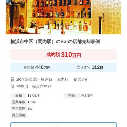
横浜市中区（関内駅）のBarの店舗売却事例
310
成約額
万円
440
112
募集額
売却まで
万円
日
JR京浜東北・根岸線 関内駅 徒歩7分
神奈川 横浜市中区
面積
13.08坪
階数
地上3階
営業年数
1.3年
売主業態
Bar
買主業態
-