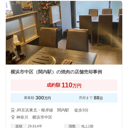
横浜市中区（関内駅）の焼肉の店舗売却事例
110
成約額
万円
300
88
募集額
売却まで
万円
日
JR京浜東北・根岸線 関内駅 徒歩3分
神奈川 横浜市中区
面積
29.814坪
階数
地上1階