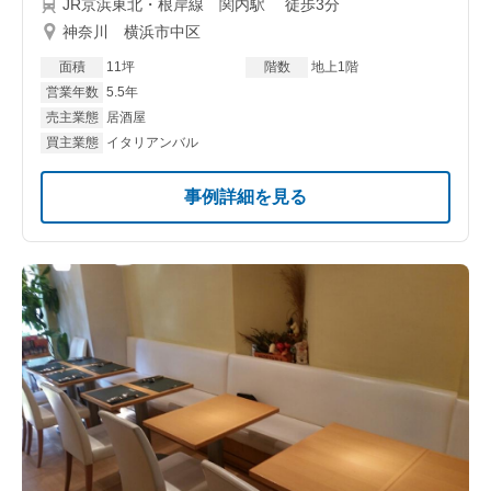
JR京浜東北・根岸線 関内駅 徒歩3分
神奈川 横浜市中区
面積
11坪
階数
地上1階
営業年数
5.5年
売主業態
居酒屋
買主業態
イタリアンバル
事例詳細を見る