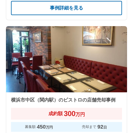
事例詳細を見る
横浜市中区（関内駅）のビストロの店舗売却事例
300
成約額
万円
450
92
募集額
売却まで
万円
日