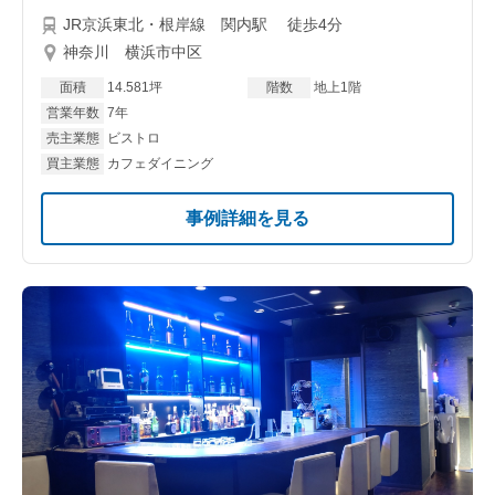
JR京浜東北・根岸線 関内駅 徒歩4分
神奈川 横浜市中区
面積
14.581坪
階数
地上1階
営業年数
7年
売主業態
ビストロ
買主業態
カフェダイニング
事例詳細を見る