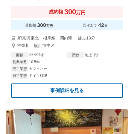
300
成約額
万円
300
42
募集額
売却まで
万円
日
JR京浜東北・根岸線 関内駅 徒歩13分
神奈川 横浜市中区
面積
23.997坪
階数
地上1階
営業年数
10.5年
売主業態
カフェバー
買主業態
ドイツ料理
事例詳細を見る