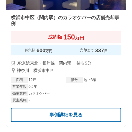
横浜市中区（関内駅）のカラオケバーの店舗売却事
例
150
成約額
万円
600
337
募集額
売却まで
万円
日
JR京浜東北・根岸線 関内駅 徒歩5分
神奈川 横浜市中区
面積
12坪
階数
地上3階
営業年数
0.5年
売主業態
カラオケバー
買主業態
-
事例詳細を見る