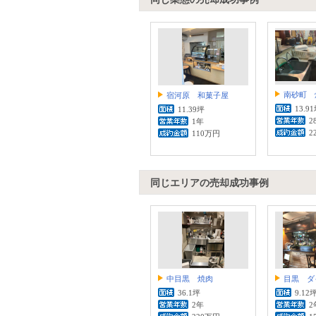
南砂町 
宿河原 和菓子屋
13.9
11.39坪
2
1年
2
110万円
同じエリアの売却成功事例
中目黒 焼肉
目黒 ダ
36.1坪
9.12
2年
2