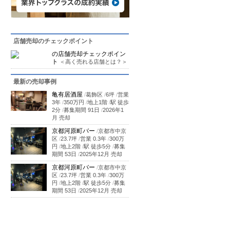
店舗売却のチェックポイント
の店舗売却チェックポイン
ト
＜高く売れる店舗とは？＞
最新の売却事例
亀有居酒屋
/
葛飾区
/
6坪
/
営業
3年
/
350万円
/
地上1階
/
駅 徒歩
2分
/
募集期間 91日
/
2026年1
月 売却
京都河原町バー
/
京都市中京
区
/
23.7坪
/
営業 0.3年
/
300万
円
/
地上2階
/
駅 徒歩5分
/
募集
期間 53日
/
2025年12月 売却
京都河原町バー
/
京都市中京
区
/
23.7坪
/
営業 0.3年
/
300万
円
/
地上2階
/
駅 徒歩5分
/
募集
期間 53日
/
2025年12月 売却