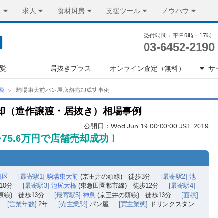
装
求人
食材厨房
支援ツール
ノウハウ
受付時間：平日9時～17時
03-6452-2190
一覧
居抜きプラス
オンライン査定（無料）
サ
覧
駒場東大前パン屋店舗売却成功事例
却（造作譲渡・居抜き）相場事例
公開日：Wed Jun 19 00:00:00 JST 2019
75.6万円で店舗売却成功！
黒区
[最寄駅1]
駒場東大前
(京王井の頭線) 徒歩3分
[最寄駅2]
池
10分
[最寄駅3]
池尻大橋
(東急田園都市線) 徒歩12分
[最寄駅4]
線) 徒歩13分
[最寄駅5]
神泉
(京王井の頭線) 徒歩13分
[面積]
[営業年数]
2年
[売主業態]
パン屋
[買主業態]
ドリンクスタン