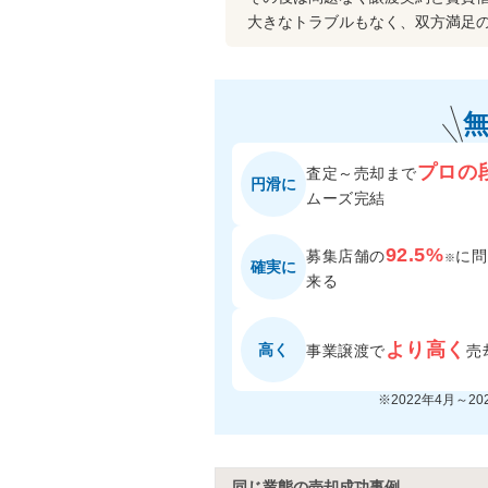
大きなトラブルもなく、双方満足
プロの
査定～売却まで
円滑に
ムーズ完結
92.5%
募集店舗の
に
問
※
確実に
来る
より高く
高く
事業譲渡で
売
※2022年4月～2
同じ業態の売却成功事例