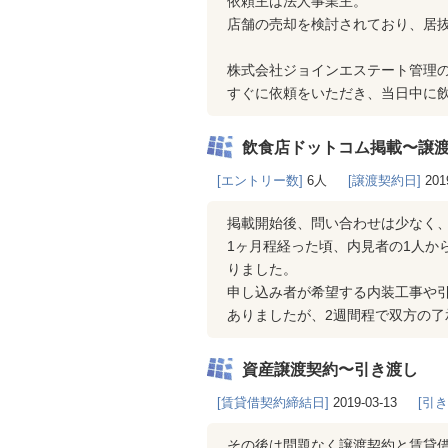
依頼主は法人事業主。
店舗の売却を検討されており、居抜
株式会社ジョインエステート管理
すぐに依頼をいただき、当日中に飲
飲食店ドットコム掲載〜譲
[エントリー数]
6人
[譲渡契約日]
201
掲載開始後、問い合わせは少なく
1ヶ月程経った頃、内見者の1人か
りました。
申し込み者が希望する内装工事や
ありましたが、2週間程で双方の了
資産譲渡契約〜引き渡し
[賃貸借契約締結日]
2019-03-13
[引
その後は問題なく譲渡契約と賃貸