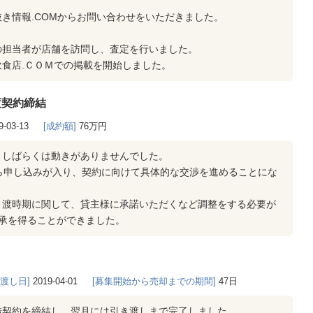
き情報.COMからお問い合わせをいただきました。
の担当者が店舗を訪問し、査定を行いました。
食店.ＣＯＭでの掲載を開始しました。
渡契約締結
9-03-13
[成約額]
76万円
、しばらくは動きがありませんでした。
ら申し込みが入り、契約に向けて具体的な交渉を進めることにな
引渡時期に関して、貸主様に承諾いただくなど調整をする必要が
承を得ることができました。
き渡し日]
2019-04-01
[募集開始から売却までの期間]
47日
借契約を締結し、翌月には引き渡しまで完了しました。