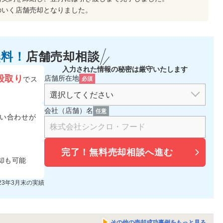
のいく店舗売却となりました。
無料！
店舗売却相談
入力された情報の秘密は厳守いたします
段取り
店舗所在地
でス
必須
会社（店舗）名
任意
い合わせが
完了！
無料売却相談へ進む
却も可能
023年3月末の実績
その他の売却成功事例をもっと見る