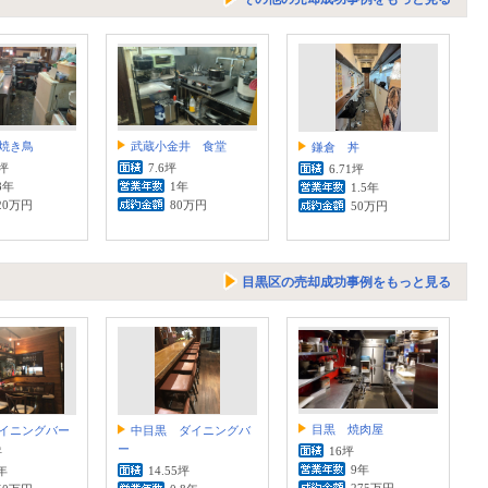
焼き鳥
武蔵小金井 食堂
鎌倉 丼
1坪
7.6坪
6.71坪
8年
1年
1.5年
20万円
80万円
50万円
目黒区の売却成功事例をもっと見る
目黒 焼肉屋
イニングバー
中目黒 ダイニングバ
ー
16坪
坪
9年
年
14.55坪
275万円