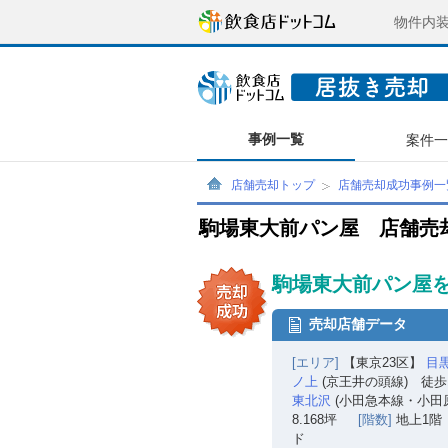
物件内
事例一覧
案件
店舗売却トップ
店舗売却成功事例一
駒場東大前パン屋 店舗売
駒場東大前パン屋を
売却店舗データ
[エリア]
【東京23区】
目
ノ上
(京王井の頭線) 徒歩
東北沢
(小田急本線・小田原
8.168坪
[階数]
地上1階
ド