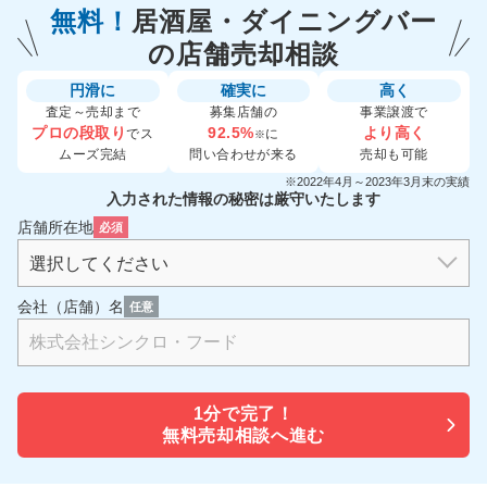
無料！
居酒屋・ダイニングバー
の
店舗売却相談
円滑に
確実に
高く
査定～売却まで
募集店舗の
事業譲渡で
プロの段取り
92.5%
より高く
でス
に
※
ムーズ完結
問い合わせが来る
売却も可能
※2022年4月～2023年3月末の実績
入力された情報の秘密は厳守いたします
店舗所在地
必須
会社（店舗）名
任意
1分で
完了！
無料売却相談へ進む