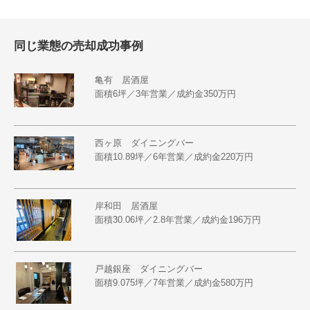
同じ業態の売却成功事例
亀有 居酒屋
面積6坪／3年営業／成約金350万円
西ヶ原 ダイニングバー
面積10.89坪／6年営業／成約金220万円
岸和田 居酒屋
面積30.06坪／2.8年営業／成約金196万円
戸越銀座 ダイニングバー
面積9.075坪／7年営業／成約金580万円