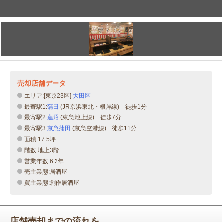
売却店舗データ
エリア:[東京23区]
大田区
最寄駅1:
蒲田
(JR京浜東北・根岸線) 徒歩1分
最寄駅2:
蓮沼
(東急池上線) 徒歩7分
最寄駅3:
京急蒲田
(京急空港線) 徒歩11分
面積:17.5坪
階数:地上3階
営業年数:6.2年
売主業態:居酒屋
買主業態:創作居酒屋
店舗売却までの流れを