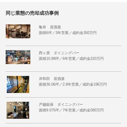
同じ業態の売却成功事例
亀有 居酒屋
面積6坪／3年営業／成約金350万円
西ヶ原 ダイニングバー
面積10.89坪／6年営業／成約金220万円
岸和田 居酒屋
面積30.06坪／2.8年営業／成約金196万円
戸越銀座 ダイニングバー
面積9.075坪／7年営業／成約金580万円