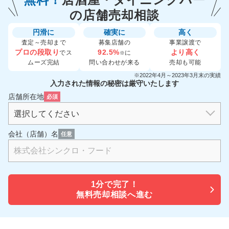
の
店舗売却相談
円滑に
確実に
高く
査定～売却まで
募集店舗の
事業譲渡で
プロの段取り
92.5%
より高く
でス
に
※
ムーズ完結
問い合わせが来る
売却も可能
※2022年4月～2023年3月末の実績
入力された情報の秘密は厳守いたします
店舗所在地
必須
会社（店舗）名
任意
1分で
完了！
無料売却相談へ進む