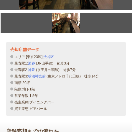
売却店舗データ
エリア:[東京23区]
渋谷区
最寄駅1:
渋谷
(JR山手線) 徒歩3分
最寄駅2:
神泉
(京王井の頭線) 徒歩7分
最寄駅3:
明治神宮前
(東京メトロ千代田線) 徒歩14分
面積:20坪
階数:地下1階
営業年数:1.5年
売主業態:ダイニングバー
買主業態:ビアバール
店舗売却までの流れを