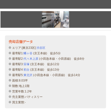
売却店舗データ
エリア:[東京23区]
渋谷区
最寄駅1:
幡ヶ谷
(京王本線) 徒歩5分
最寄駅2:
代々木上原
(小田急本線・小田原線) 徒歩8分
最寄駅3:
笹塚
(京王本線) 徒歩12分
最寄駅4:
初台
(京王本線) 徒歩13分
最寄駅5:
東北沢
(小田急本線・小田原線) 徒歩14分
面積:8.03坪
階数:地上1階
営業年数:1.2年
売主業態:パティスリー
買主業態:-