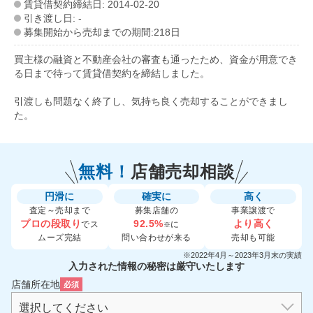
賃貸借契約締結日: 2014-02-20
引き渡し日: -
募集開始から売却までの期間:218日
買主様の融資と不動産会社の審査も通ったため、資金が用意でき
る日まで待って賃貸借契約を締結しました。
引渡しも問題なく終了し、気持ち良く売却することができまし
た。
無料！
店舗売却相談
円滑に
確実に
高く
査定～売却まで
募集店舗の
事業譲渡で
プロの段取り
92.5%
より高く
でス
に
※
ムーズ完結
問い合わせが来る
売却も可能
※2022年4月～2023年3月末の実績
入力された情報の秘密は厳守いたします
店舗所在地
必須