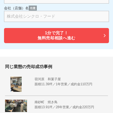
会社（店舗）名
任意
1分で
完了！
無料売却相談へ進む
同じ業態の売却成功事例
宿河原 和菓子屋
面積11.39坪／1年営業／成約金110万円
南砂町 焼き鳥
面積13.91坪／28年営業／成約金220万円