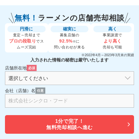
無料！
ラーメンの
店舗売却相談
円滑に
確実に
高く
査定～売却まで
募集店舗の
事業譲渡で
プロの段取り
92.5%
より高く
でス
に
※
ムーズ完結
問い合わせが来る
売却も可能
※2022年4月～2023年3月末の実績
入力された情報の秘密は厳守いたします
店舗所在地
必須
会社（店舗）名
任意
1分で
完了！
無料売却相談へ進む