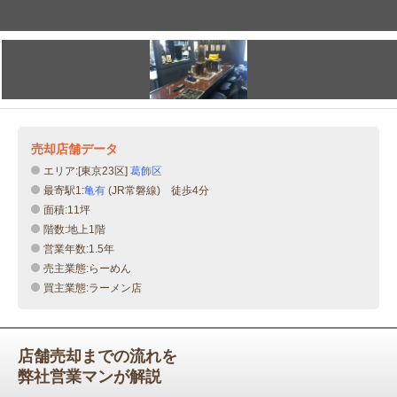
売却店舗データ
エリア:[東京23区]
葛飾区
最寄駅1:
亀有
(JR常磐線) 徒歩4分
面積:11坪
階数:地上1階
営業年数:1.5年
売主業態:らーめん
買主業態:ラーメン店
店舗売却までの流れを
弊社営業マンが解説