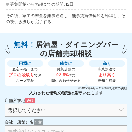
募集開始から売却までの期間:42日
その後、家主の審査を無事通過し、無事賃貸借契約を締結し、そ
の後引き渡しが完了する。
無料！
居酒屋・ダイニングバー
の
店舗売却相談
円滑に
確実に
高く
査定～売却まで
募集店舗の
事業譲渡で
プロの段取り
92.5%
より高く
でス
に
※
ムーズ完結
問い合わせが来る
売却も可能
※2022年4月～2023年3月末の実績
入力された情報の秘密は厳守いたします
店舗所在地
必須
会社（店舗）名
任意