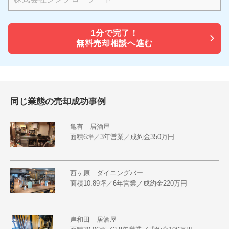
1分で
完了！
無料売却相談へ進む
同じ業態の売却成功事例
亀有 居酒屋
面積6坪／3年営業／成約金350万円
西ヶ原 ダイニングバー
面積10.89坪／6年営業／成約金220万円
岸和田 居酒屋