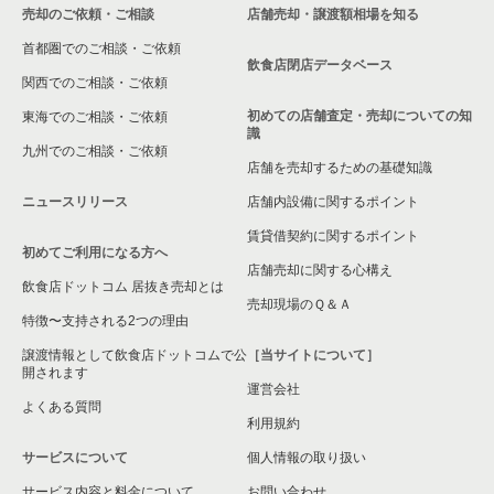
売却のご依頼・ご相談
店舗売却・譲渡額相場を知る
首都圏でのご相談・ご依頼
飲食店閉店データベース
関西でのご相談・ご依頼
初めての店舗査定・売却についての知
東海でのご相談・ご依頼
識
九州でのご相談・ご依頼
店舗を売却するための基礎知識
ニュースリリース
店舗内設備に関するポイント
賃貸借契約に関するポイント
初めてご利用になる方へ
店舗売却に関する心構え
飲食店ドットコム 居抜き売却とは
売却現場のＱ＆Ａ
特徴〜支持される2つの理由
譲渡情報として飲食店ドットコムで公
［当サイトについて］
開されます
運営会社
よくある質問
利用規約
サービスについて
個人情報の取り扱い
サービス内容と料金について
お問い合わせ