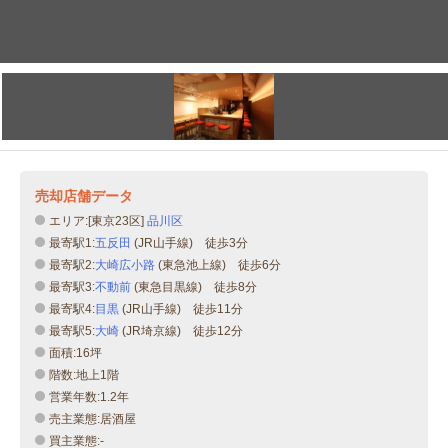
売却店舗データ
エリア:[東京23区]
品川区
最寄駅1:
五反田
(JR山手線) 徒歩3分
最寄駅2:
大崎広小路
(東急池上線) 徒歩6分
最寄駅3:
不動前
(東急目黒線) 徒歩8分
最寄駅4:
目黒
(JR山手線) 徒歩11分
最寄駅5:
大崎
(JR埼京線) 徒歩12分
面積:16坪
階数:地上1階
営業年数:1.2年
売主業態:居酒屋
買主業態:-