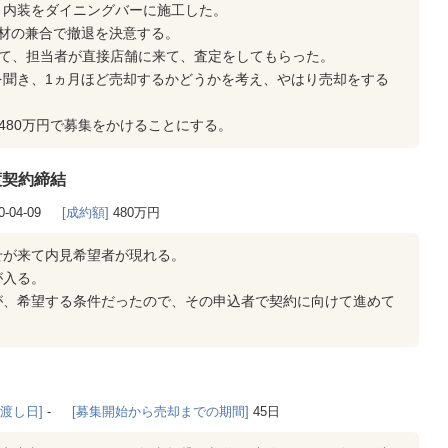
、内装をダイニングバーに施工した。
材の兼合で撤退を決意する。
して、担当者が直接店舗に来て、査定をしてもらった。
を聞き、1ヵ月ほど売却するかどうかを考え、やはり売却をする
480万円で募集をかけることにする。
渡契約締結
0-04-09
[成約額]
480万円
せが来て内見希望者が現れる。
が入る。
が、希望する条件だったので、その申込者で契約に向けて進めて
き渡し日]
-
[募集開始から売却までの期間]
45日