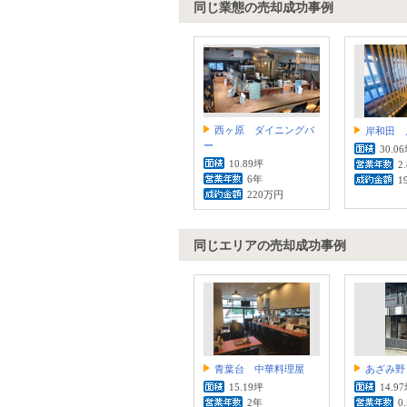
同じ業態の売却成功事例
西ヶ原 ダイニングバ
岸和田 
ー
30.0
10.89坪
2
6年
1
220万円
同じエリアの売却成功事例
青葉台 中華料理屋
あざみ野
15.19坪
14.9
2年
0