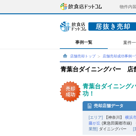
物件内
事例一覧
案件
店舗売却トップ
店舗売却成功事例一
青葉台ダイニングバー 店
青葉台ダイニングバ
功！
売却店舗データ
[エリア]
【神奈川】
横浜
藤が丘
(東急田園都市線) 
業態]
ダイニングバー
[