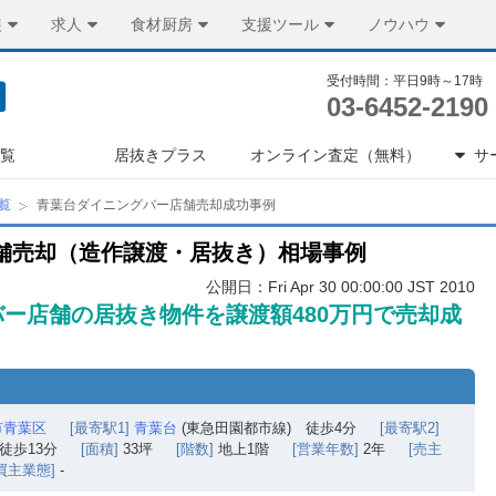
装
求人
食材厨房
支援ツール
ノウハウ
受付時間：平日9時～17時
03-6452-2190
一覧
居抜きプラス
オンライン査定（無料）
サ
覧
青葉台ダイニングバー店舗売却成功事例
舗売却（造作譲渡・居抜き）相場事例
公開日：Fri Apr 30 00:00:00 JST 2010
ー店舗の居抜き物件を譲渡額480万円で売却成
市青葉区
[最寄駅1]
青葉台
(東急田園都市線) 徒歩4分
[最寄駅2]
徒歩13分
[面積]
33坪
[階数]
地上1階
[営業年数]
2年
[売主
買主業態]
-