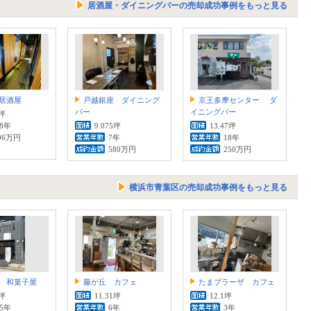
居酒屋・ダイニングバーの売却成功事例をもっと見る
居酒屋
戸越銀座 ダイニング
京王多摩センター ダ
バー
イニングバー
6坪
.8年
9.075坪
13.47坪
96万円
7年
18年
580万円
250万円
横浜市青葉区の売却成功事例をもっと見る
 和菓子屋
藤が丘 カフェ
たまプラーザ カフェ
7坪
11.31坪
12.1坪
.5年
6年
3年