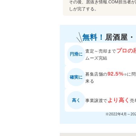
その後、居抜き情報.COM担当者
しが完了する。
無料！
居酒屋
プロの
査定～売却まで
円滑に
ムーズ完結
92.5%
募集店舗の
に
問
※
確実に
来る
より高く
高く
事業譲渡で
売
※2022年4月～2