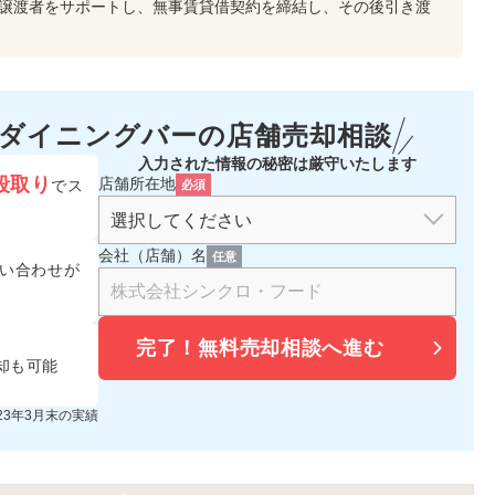
が譲渡者をサポートし、無事賃貸借契約を締結し、その後引き渡
・ダイニングバーの
店舗売却相談
入力された情報の秘密は厳守いたします
段取り
店舗所在地
でス
必須
会社（店舗）名
任意
い合わせが
完了！
無料売却相談へ進む
却も可能
023年3月末の実績