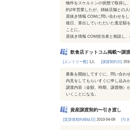
物件をスケルトンの状態で取得し
約2年営業したが、姉妹店舗との人
居抜き情報.COMに問い合わせを
後日、算出していただいた査定額
ことに。
居抜き情報.COM担当者と相談し、
飲食店ドットコム掲載〜譲
[エントリー数]
1人
[譲渡契約日]
201
募集を開始してすぐに、問い合わ
内見をしてもらいすぐに申し込み
譲渡内容（金額、時期、譲渡物）
いくことになる。
資産譲渡契約〜引き渡し
[賃貸借契約締結日]
2010-04-09
[引