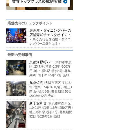
店舗売却のチェックポイント
居酒屋・ダイニングバーの
店舗売却チェックポイント
＜高く売れる居酒屋・ダイニ
ングバー店舗とは？＞
最新の売却事例
京都河原町バー
/
京都市中京
区
/
23.7坪
/
営業 0.3年
/
300万
円
/
地上2階
/
駅 徒歩5分
/
募集
期間 53日
/
2025年12月 売却
九条焼肉
/
大阪市西区
/
14.13
坪
/
営業 3.5年
/
450万円
/
地上1
階
/
駅 徒歩3分
/
募集期間 55日
/
2025年12月 売却
新子安和食
/
横浜市神奈川区
/
10.01坪
/
営業 1.3年
/
250万円
/
地上1階
/
駅 徒歩1分
/
募集期間
92日
/
2026年1月 売却