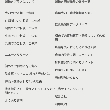
居抜きプラスについて
居抜き売却物件の案件一覧
葛飾区のその他の居抜き売却物件の案件一覧
東京23区の現賃料20万円以下の飲食店の居抜き売却物件の案件
東京23区の居酒屋・ダイニングバーの居抜き売却物件の案件一
一覧
覧
売却のご依頼・ご相談
店舗売却・譲渡額相場を知る
葛飾区の現賃料20万円以下の飲食店の居抜き売却物件の案件一
首都圏でのご相談・ご依頼
東京23区の専門料理の居抜き売却物件の案件一覧
覧
飲食店閉店データベース
関西でのご相談・ご依頼
東京23区の和食の居抜き売却物件の案件一覧
青砥駅の現賃料20万円以下の飲食店の居抜き売却物件の案件一
初めての店舗査定・売却についての知
東海でのご相談・ご依頼
覧
識
東京23区の洋食の居抜き売却物件の案件一覧
九州でのご相談・ご依頼
店舗を売却するための基礎知識
京成立石駅の現賃料20万円以下の飲食店の居抜き売却物件の案
件一覧
東京23区のその他の居抜き売却物件の案件一覧
ニュースリリース
店舗内設備に関するポイント
東京23区の現賃料20万円以下のアジア料理の居抜き売却物件の
賃貸借契約に関するポイント
初めてご利用になる方へ
案件一覧
店舗売却に関する心構え
飲食店ドットコム 居抜き売却とは
売却現場のＱ＆Ａ
特徴〜支持される2つの理由
譲渡情報として飲食店ドットコムで公
［当サイトについて］
開されます
運営会社
よくある質問
利用規約