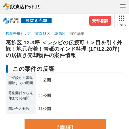
売却相談
menu
店舗売却トップ
東京23区
葛飾区
案件詳細
葛飾区 12.3坪 ＜レシピの伝授可！＞目を引く外
観！地元密着！青砥のインド料理 (1F/12.28坪)
の居抜き売却物件の案件情報
この案件の反響
ご相談から募集
非公開
開始までの期間
募集開始から売
非公開
却までの期間
非公開
問い合わせ数