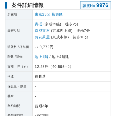
案件詳細情報
9976
譲渡No.
東京23区
葛飾区
所在地
青砥
(京成本線) 徒歩2分
京成立石
(京成押上線) 徒歩7分
最寄り駅
お花茶屋
(京成本線) 徒歩10分
- / 9,772円
現賃料 / 坪単価
地上1階
/ 地上4階建
階数 / 建物
12.28坪
（
40.595m
）
面積 坪（㎡）
2
鉄骨造
構造
-
保証金・敷金
-
礼金
普通3年
契約期間
400万円
希望譲渡額