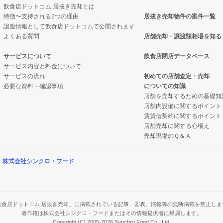
飲食店ドットコム 居抜き売却とは
特徴〜支持される2つの理由
居抜き売却物件の案件一覧
の案件一覧
売却物件の案件一覧
案件一覧
譲渡情報として飲食店ドットコムで公開されます
よくある質問
店舗売却・譲渡額相場を知る
の案件一覧
の居抜き売却物件の案件一覧
の居抜き売却物件の案件一覧
サービスについて
飲食店閉店データベース
サービス内容と料金について
の案件一覧
ナックの居抜き売却物件の案件一覧
案件一覧
サービスの流れ
初めての店舗査定・売却
必要な資料・確認事項
についての知識
の案件一覧
の案件一覧
案件一覧
店舗を売却するための基礎知
店舗内設備に関するポイント
案件一覧
バーの居抜き売却物件の案件一覧
の案件一覧
賃貸借契約に関するポイント
店舗売却に関する心構え
件の案件一覧
物件の案件一覧
売却現場のＱ＆Ａ
の案件一覧
の案件一覧
営
株式会社シンクロ・フード
の案件一覧
の案件一覧
の案件一覧
件の案件一覧
飲食店ドットコム 居抜き売却」に掲載されている記事、図表、情報等の無断掲載を禁止しま
著作権は株式会社シンクロ・フードまたはその情報提供者に帰属します。
Copyright (C) 2005-2026 Synchro Food Co., Ltd.