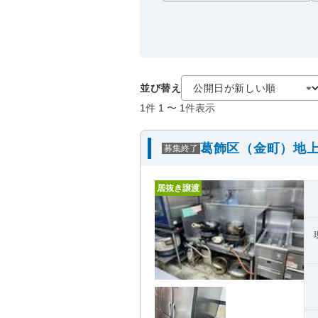
並び替え
1
件
1
〜
1
件表示
葛飾区（金町）地上
募集終了
居抜き譲渡