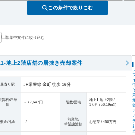
この条件で絞りこむ
募集中案件に絞り込む
1-地上2階店舗の居抜き売却案件
JR常磐線
金町
徒歩
16分
最寄り駅
現賃料/坪単
地上1-地上2階 /
－ / 7,647円
階数/面積
価
17坪
（
56.19m
）
2
前業態/
敷金/礼金
- / -
お惣菜 / 450万円
希望譲渡額