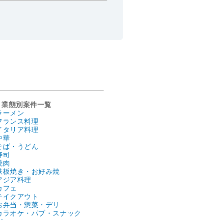
業態別案件一覧
ラーメン
フランス料理
イタリア料理
中華
そば・うどん
寿司
焼肉
鉄板焼き・お好み焼
アジア料理
カフェ
テイクアウト
お弁当・惣菜・デリ
カラオケ・パブ・スナック