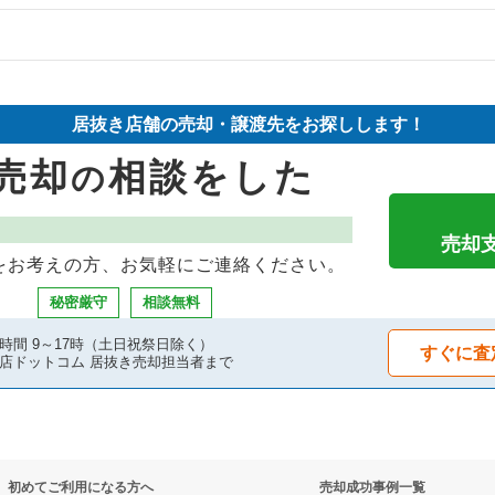
の案件一覧
物件の案件一覧
件の案件一覧
売却物件の案件一覧
件の案件一覧
居抜き店舗の売却・譲渡先をお探しします！
の案件一覧
売却物件の案件一覧
却物件の案件一覧
売却
相談をした
の
の案件一覧
の案件一覧
案件一覧
の案件一覧
売却物件の案件一覧
案件一覧
売却
をお考えの方、お気軽にご連絡ください。
の案件一覧
の案件一覧
抜き売却物件の案件一覧
秘密厳守
相談無料
件の案件一覧
の案件一覧
物件の案件一覧
時間 9～17時（土日祝祭日除く）
すぐに査
店ドットコム 居抜き売却担当者まで
案件一覧
の居抜き売却物件の案件一覧
の案件一覧
の案件一覧
却物件の案件一覧
却物件の案件一覧
初めてご利用になる方へ
売却成功事例一覧
の案件一覧
件の案件一覧
抜き売却物件の案件一覧