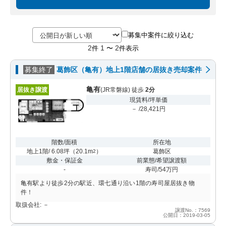
募集中案件に絞り込む
2
1
2
件
〜
件表示
募集終了
葛飾区（亀有）地上1階店舗の居抜き売却案件
亀有
居抜き譲渡
(JR常磐線) 徒歩
2分
現賃料/坪単価
－ /28,421円
階数/面積
所在地
地上1階/ 6.08坪
（
20.1m
）
葛飾区
2
敷金・保証金
前業態/希望譲渡額
-
寿司/54万円
亀有駅より徒歩2分の駅近、環七通り沿い1階の寿司屋居抜き物
件！
取扱会社: －
譲渡No.：7569
公開日：2019-03-05