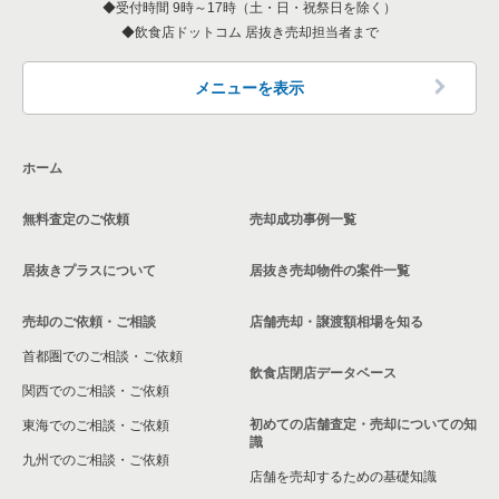
受付時間 9時～17時（土・日・祝祭日を除く）
東京23区の和食の居抜き売却物件の案件一覧
飲食店ドットコム 居抜き売却担当者まで
墨田区の飲食店の居抜き売却物件の案件一覧
東京23区の洋食の居抜き売却物件の案件一覧
品川区の飲食店の居抜き売却物件の案件一覧
メニューを表示
東京23区のその他の居抜き売却物件の案件一覧
大田区の飲食店の居抜き売却物件の案件一覧
ホーム
荒川区の飲食店の居抜き売却物件の案件一覧
無料査定のご依頼
売却成功事例一覧
中野区の飲食店の居抜き売却物件の案件一覧
居抜きプラスについて
居抜き売却物件の案件一覧
売却のご依頼・ご相談
店舗売却・譲渡額相場を知る
首都圏でのご相談・ご依頼
飲食店閉店データベース
関西でのご相談・ご依頼
初めての店舗査定・売却についての知
東海でのご相談・ご依頼
識
九州でのご相談・ご依頼
店舗を売却するための基礎知識