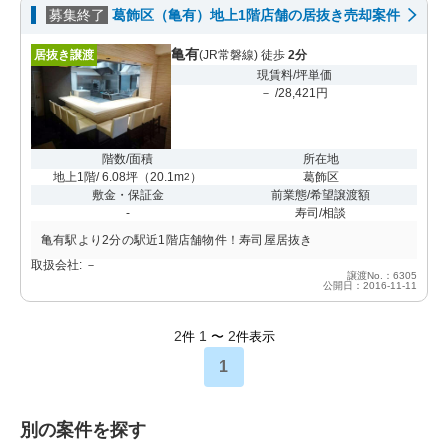
募集終了
葛飾区（亀有）地上1階店舗の居抜き売却案件
亀有
居抜き譲渡
(JR常磐線) 徒歩
2分
現賃料/坪単価
－ /28,421円
階数/面積
所在地
地上1階/ 6.08坪
（
20.1m
）
葛飾区
2
敷金・保証金
前業態/希望譲渡額
-
寿司/相談
亀有駅より2分の駅近1階店舗物件！寿司屋居抜き
取扱会社: －
譲渡No.：6305
公開日：2016-11-11
2
1
2
件
〜
件表示
1
別の案件を探す