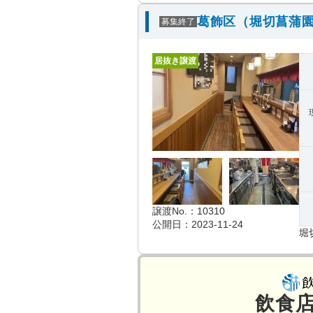
葛飾区（堀切菖蒲園
募集終了
居抜き譲渡
譲渡No.：10310
公開日：2023-11-24
堀
飲食