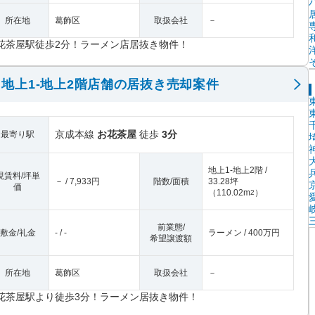
所在地
葛飾区
取扱会社
－
花茶屋駅徒歩2分！ラーメン店居抜き物件！
地上1-地上2階店舗の居抜き売却案件
京成本線
お花茶屋
徒歩
3分
最寄り駅
地上1-地上2階 /
現賃料/坪単
－ / 7,933円
階数/面積
33.28坪
価
（
110.02m
）
2
前業態/
敷金/礼金
- / -
ラーメン / 400万円
希望譲渡額
所在地
葛飾区
取扱会社
－
花茶屋駅より徒歩3分！ラーメン居抜き物件！