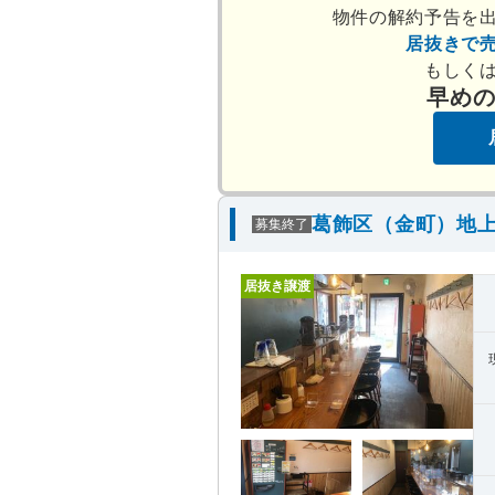
物件の解約予告を
居抜きで
もしく
早め
葛飾区（金町）地上
募集終了
居抜き譲渡