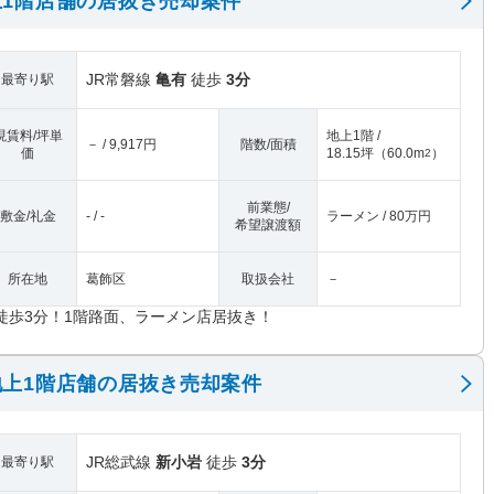
1階店舗の居抜き売却案件
JR常磐線
亀有
徒歩
3分
最寄り駅
現賃料/坪単
地上1階 /
－ / 9,917円
階数/面積
価
18.15坪
（
60.0m
）
2
前業態/
敷金/礼金
- / -
ラーメン / 80万円
希望譲渡額
所在地
葛飾区
取扱会社
－
徒歩3分！1階路面、ラーメン店居抜き！
上1階店舗の居抜き売却案件
JR総武線
新小岩
徒歩
3分
最寄り駅