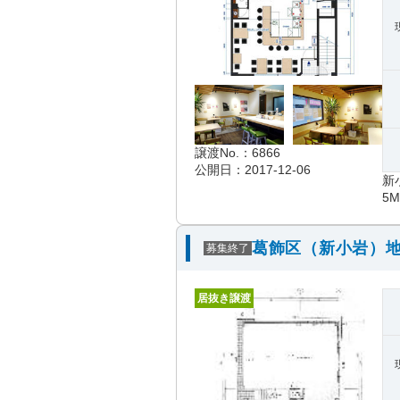
譲渡No.：6866
公開日：2017-12-06
新
5
葛飾区（新小岩）地
募集終了
居抜き譲渡