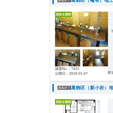
葛飾区（亀有）地上
募集終了
居抜き譲渡
譲渡No.：7421
駅
公開日：2019-01-07
葛飾区（新小岩）地
募集終了
居抜き譲渡