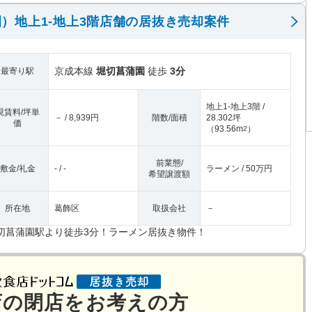
）地上1-地上3階店舗の居抜き売却案件
京成本線
堀切菖蒲園
徒歩
3分
最寄り駅
地上1-地上3階 /
現賃料/坪単
－ / 8,939円
階数/面積
28.302坪
価
（
93.56m
）
2
前業態/
敷金/礼金
- / -
ラーメン / 50万円
希望譲渡額
所在地
葛飾区
取扱会社
－
切菖蒲園駅より徒歩3分！ラーメン居抜き物件！
店の閉店をお考えの方