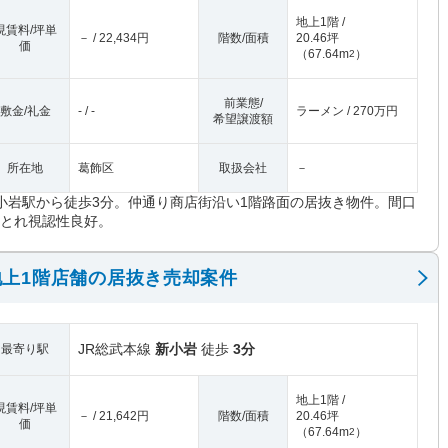
地上1階 /
現賃料/坪単
－ / 22,434円
階数/面積
20.46坪
価
（
67.64m
）
2
前業態/
敷金/礼金
- / -
ラーメン / 270万円
希望譲渡額
所在地
葛飾区
取扱会社
－
小岩駅から徒歩3分。仲通り商店街沿い1階路面の居抜き物件。間口
Mとれ視認性良好。
上1階店舗の居抜き売却案件
JR総武本線
新小岩
徒歩
3分
最寄り駅
地上1階 /
現賃料/坪単
－ / 21,642円
階数/面積
20.46坪
価
（
67.64m
）
2