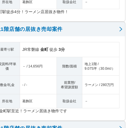
所在地
葛飾区
取扱会社
－
町駅徒歩4分！ラーメン店居抜き物件！
1階店舗の居抜き売却案件
JR常磐線
金町
徒歩
3分
最寄り駅
現賃料/坪単
地上1階 /
－ / 14,656円
階数/面積
価
9.075坪
（
30.0m
）
2
前業態/
敷金/礼金
- / -
ラーメン / 280万円
希望譲渡額
所在地
葛飾区
取扱会社
－
R金町駅至近！ラーメン居抜き物件です