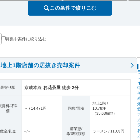
この条件で絞りこむ
募集中案件に絞り込む
地上1階店舗の居抜き売却案件
京成本線
お花茶屋
徒歩
2分
最寄り駅
地上1階 /
現賃料/坪単
－ / 14,471円
階数/面積
10.78坪
価
（
35.636m
）
2
前業態/
敷金/礼金
- / -
ラーメン / 110万円
希望譲渡額