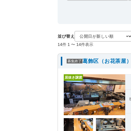
並び替え
14
件
1
〜
14
件表示
葛飾区（お花茶屋）
募集終了
居抜き譲渡