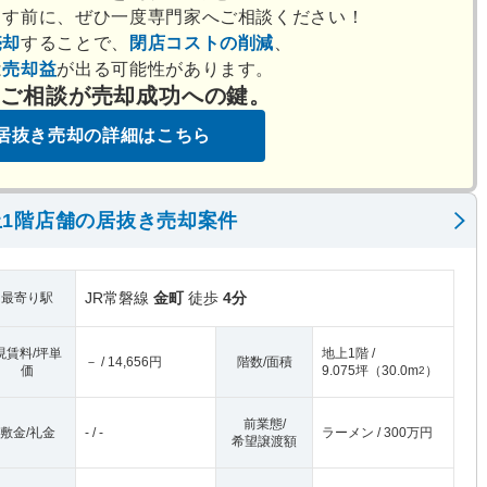
出す前に、ぜひ一度専門家へご相談ください！
売却
することで、
閉店コストの削減
、
は
売却益
が出る可能性があります。
のご相談が売却成功への鍵。
居抜き売却の詳細はこちら
1階店舗の居抜き売却案件
JR常磐線
金町
徒歩
4分
最寄り駅
現賃料/坪単
地上1階 /
－ / 14,656円
階数/面積
価
9.075坪
（
30.0m
）
2
前業態/
敷金/礼金
- / -
ラーメン / 300万円
希望譲渡額