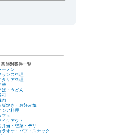
業態別案件一覧
ラーメン
フランス料理
イタリア料理
中華
そば・うどん
寿司
焼肉
鉄板焼き・お好み焼
アジア料理
カフェ
テイクアウト
お弁当・惣菜・デリ
カラオケ・パブ・スナック