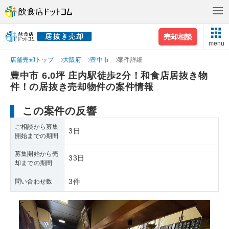
売却相談
menu
店舗売却トップ
大阪府
豊中市
案件詳細
豊中市 6.0坪 庄内駅徒歩2分！和食店居抜き物
件！の居抜き売却物件の案件情報
この案件の反響
ご相談から募集
3日
開始までの期間
募集開始から売
33日
却までの期間
3件
問い合わせ数