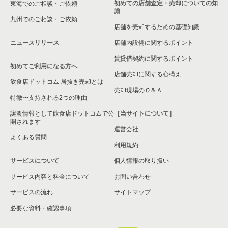
初めての店舗査定・売却についての知
東海でのご相談・ご依頼
大阪府の洋食の居抜き売却物件の案件一覧
豊中市の現賃料20万円以下の飲食店の居抜き売却物件の案件一
識
覧
九州でのご相談・ご依頼
店舗を売却するための基礎知識
大阪府のその他の居抜き売却物件の案件一覧
庄内駅の現賃料20万円以下の飲食店の居抜き売却物件の案件一
ニュースリリース
店舗内設備に関するポイント
覧
賃貸借契約に関するポイント
初めてご利用になる方へ
大阪府の現賃料20万円以下の和食の居抜き売却物件の案件一覧
店舗売却に関する心構え
飲食店ドットコム 居抜き売却とは
売却現場のＱ＆Ａ
特徴〜支持される2つの理由
譲渡情報として飲食店ドットコムで公
［当サイトについて］
開されます
運営会社
よくある質問
利用規約
サービスについて
個人情報の取り扱い
サービス内容と料金について
お問い合わせ
サービスの流れ
サイトマップ
必要な資料・確認事項