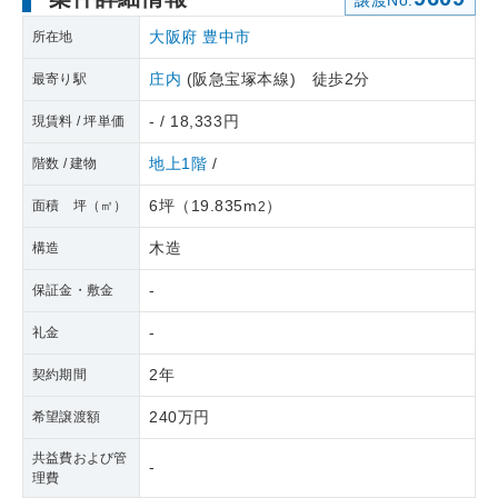
譲渡No.
大阪府
豊中市
所在地
庄内
(阪急宝塚本線) 徒歩2分
最寄り駅
- / 18,333円
現賃料 / 坪単価
地上1階
/
階数 / 建物
6坪
（
19.835m
）
面積 坪（㎡）
2
木造
構造
-
保証金・敷金
-
礼金
2年
契約期間
240万円
希望譲渡額
共益費および管
-
理費