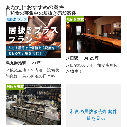
あなたにおすすめの案件
和食の募集中の居抜き売却案件
居抜きプラス
居抜き譲渡
八田駅 94.23坪
烏丸御池駅 23坪
八田駅徒歩5分！和食店居抜
＜観光立地！＞内装・設備状
き物件！
態良好！烏丸御池の日本料理
（1F,2F/約23坪）
居抜き譲渡
和食の居抜き売却案件
一覧を見る