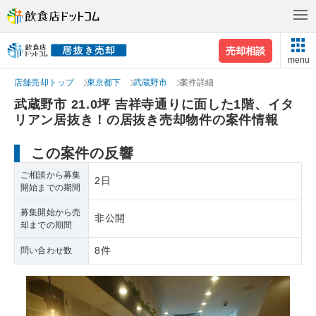
売却相談
menu
店舗売却トップ
東京都下
武蔵野市
案件詳細
武蔵野市 21.0坪 吉祥寺通りに面した1階、イタ
リアン居抜き！の居抜き売却物件の案件情報
この案件の反響
ご相談から募集
2日
開始までの期間
募集開始から売
非公開
却までの期間
8件
問い合わせ数