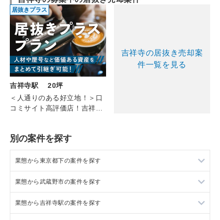
居抜きプラス
吉祥寺の居抜き売却案
件一覧を見る
吉祥寺駅 20坪
＜人通りのある好立地！＞口
コミサイト高評価店！吉祥寺
のカフェ（3F/20坪）
別の案件を探す
業態から東京都下の案件を探す
業態から武蔵野市の案件を探す
東京都下のラーメンの居抜き売却物件の案件一覧
業態から吉祥寺駅の案件を探す
東京都下のフランス料理の居抜き売却物件の案件一覧
武蔵野市のラーメンの居抜き売却物件の案件一覧