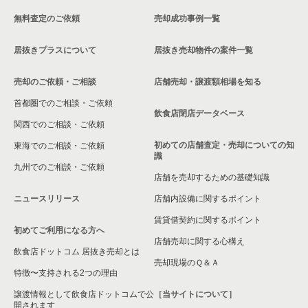
一覧
吉祥寺駅の和食の居抜き売却物件の案件一覧
無料査定のご依頼
売却成功事例一覧
武蔵野市の居酒屋・ダイニングバーの居抜き売却物件の案件一
東京都下のバーの居抜き売却物件の案件一覧
覧
吉祥寺駅の洋食の居抜き売却物件の案件一覧
居抜きプラスについて
居抜き売却物件の案件一覧
東京都下の居酒屋・ダイニングバーの居抜き売却物件の案件一
武蔵野市の和食の居抜き売却物件の案件一覧
吉祥寺駅のその他の居抜き売却物件の案件一覧
覧
売却のご依頼・ご相談
店舗売却・譲渡額相場を知る
武蔵野市の洋食の居抜き売却物件の案件一覧
首都圏でのご相談・ご依頼
東京都下の専門料理の居抜き売却物件の案件一覧
飲食店閉店データベース
武蔵野市のその他の居抜き売却物件の案件一覧
関西でのご相談・ご依頼
東京都下の和食の居抜き売却物件の案件一覧
初めての店舗査定・売却についての知
東海でのご相談・ご依頼
識
東京都下の洋食の居抜き売却物件の案件一覧
九州でのご相談・ご依頼
店舗を売却するための基礎知識
東京都下のその他の居抜き売却物件の案件一覧
ニュースリリース
店舗内設備に関するポイント
賃貸借契約に関するポイント
初めてご利用になる方へ
店舗売却に関する心構え
飲食店ドットコム 居抜き売却とは
売却現場のＱ＆Ａ
特徴〜支持される2つの理由
譲渡情報として飲食店ドットコムで公
［当サイトについて］
開されます