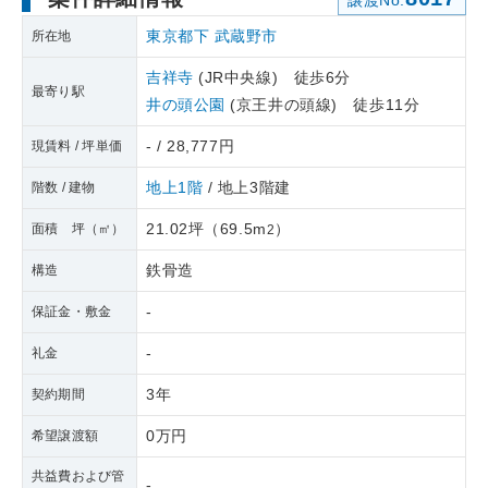
譲渡No.
東京都下
武蔵野市
所在地
吉祥寺
(JR中央線) 徒歩6分
最寄り駅
井の頭公園
(京王井の頭線) 徒歩11分
- / 28,777円
現賃料 / 坪単価
地上1階
/ 地上3階建
階数 / 建物
21.02坪
（
69.5m
）
面積 坪（㎡）
2
鉄骨造
構造
-
保証金・敷金
-
礼金
3年
契約期間
0万円
希望譲渡額
共益費および管
-