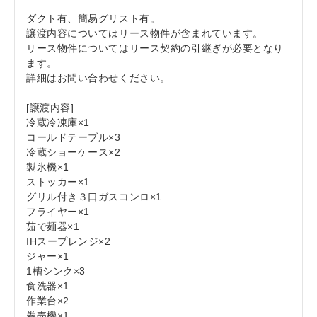
ダクト有、簡易グリスト有。
譲渡内容についてはリース物件が含まれています。
リース物件についてはリース契約の引継ぎが必要となり
ます。
詳細はお問い合わせください。
[譲渡内容]
冷蔵冷凍庫×1
コールドテーブル×3
冷蔵ショーケース×2
製氷機×1
ストッカー×1
グリル付き３口ガスコンロ×1
フライヤー×1
茹で麺器×1
IHスープレンジ×2
ジャー×1
1槽シンク×3
食洗器×1
作業台×2
券売機×1