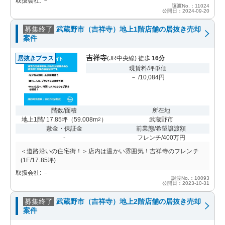
取扱会社: －
譲渡No.：11024
公開日：2024-09-20
募集終了
武蔵野市（吉祥寺）地上1階店舗の居抜き売却
案件
吉祥寺
居抜きプラス
(JR中央線) 徒歩
16分
現賃料/坪単価
－ /10,084円
階数/面積
所在地
地上1階/ 17.85坪
（
59.008m
）
武蔵野市
2
敷金・保証金
前業態/希望譲渡額
-
フレンチ/400万円
＜道路沿いの住宅街！＞店内は温かい雰囲気！吉祥寺のフレンチ
(1F/17.85坪)
取扱会社: －
譲渡No.：10093
公開日：2023-10-31
募集終了
武蔵野市（吉祥寺）地上2階店舗の居抜き売却
案件