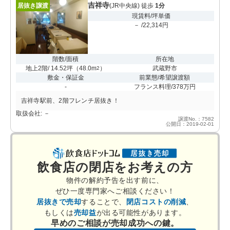
吉祥寺
居抜き譲渡
(JR中央線) 徒歩
1分
現賃料/坪単価
－ /22,314円
階数/面積
所在地
地上2階/ 14.52坪
（
48.0m
）
武蔵野市
2
敷金・保証金
前業態/希望譲渡額
-
フランス料理/378万円
吉祥寺駅前、2階フレンチ居抜き！
取扱会社: －
譲渡No.：7582
公開日：2019-02-01
飲食店の閉店をお考えの方
物件の解約予告を出す前に、
ぜひ一度専門家へご相談ください！
居抜きで売却
することで、
閉店コストの削減
、
もしくは
売却益
が出る可能性があります。
早めのご相談が売却成功への鍵。