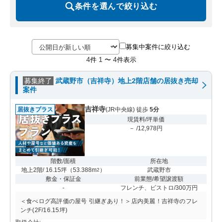
条件を選んで絞り込む
募集中案件に絞り込む
4
1
4
件
〜
件表示
募集終了
武蔵野市（吉祥寺）地上2階店舗の居抜き売却
案件
吉祥寺
居抜きプラス
(JR中央線) 徒歩
5分
現賃料/坪単価
－ /12,978円
階数/面積
所在地
地上2階/ 16.15坪
（
53.388m
）
武蔵野市
2
敷金・保証金
前業態/希望譲渡額
-
フレンチ、ビストロ/300万円
＜食べログ高評価の屋号 引継ぎあり！＞店内美麗！吉祥寺のフレ
ンチ(2F/16.15坪)