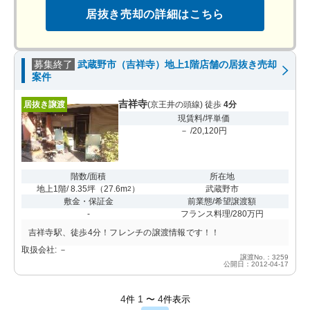
居抜き売却の詳細はこちら
募集終了
武蔵野市（吉祥寺）地上1階店舗の居抜き売却
案件
吉祥寺
居抜き譲渡
(京王井の頭線) 徒歩
4分
現賃料/坪単価
－ /20,120円
階数/面積
所在地
地上1階/ 8.35坪
（
27.6m
）
武蔵野市
2
敷金・保証金
前業態/希望譲渡額
-
フランス料理/280万円
吉祥寺駅、徒歩4分！フレンチの譲渡情報です！！
取扱会社: －
譲渡No.：3259
公開日：2012-04-17
4
1
4
件
〜
件表示