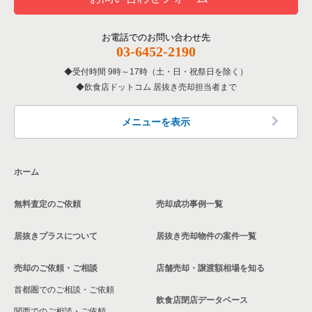
洋食の居抜き売却物件の案件一覧
あきる野市の飲食店の居抜き売却物件の案件一覧
東京都下の居酒屋・ダイニングバーの居抜き売却物件の案件一
武蔵野市の和食の居抜き売却物件の案件一覧
覧
その他の居抜き売却物件の案件一覧
多摩市の飲食店の居抜き売却物件の案件一覧
お電話でのお問い合わせ先
武蔵野市の洋食の居抜き売却物件の案件一覧
03-6452-2190
東京都下の専門料理の居抜き売却物件の案件一覧
狛江市の飲食店の居抜き売却物件の案件一覧
受付時間 9時～17時（土・日・祝祭日を除く）
武蔵野市のその他の居抜き売却物件の案件一覧
東京都下の和食の居抜き売却物件の案件一覧
飲食店ドットコム 居抜き売却担当者まで
西東京市の飲食店の居抜き売却物件の案件一覧
東京都下の洋食の居抜き売却物件の案件一覧
日野市の飲食店の居抜き売却物件の案件一覧
メニューを表示
東京都下のその他の居抜き売却物件の案件一覧
福生市の飲食店の居抜き売却物件の案件一覧
ホーム
東大和市の飲食店の居抜き売却物件の案件一覧
無料査定のご依頼
売却成功事例一覧
東久留米市の飲食店の居抜き売却物件の案件一覧
居抜きプラスについて
居抜き売却物件の案件一覧
売却のご依頼・ご相談
店舗売却・譲渡額相場を知る
首都圏でのご相談・ご依頼
飲食店閉店データベース
関西でのご相談・ご依頼