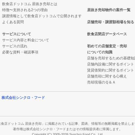
飲食店ドットコム 居抜き売却とは
特徴〜支持される2つの理由
居抜き売却物件の案件一覧
の案件一覧
売却物件の案件一覧
ーの居抜き売却物件の案件一覧
譲渡情報として飲食店ドットコムで公開されます
よくある質問
店舗売却・譲渡額相場を知る
の案件一覧
居抜き売却物件の案件一覧
の案件一覧
サービスについて
飲食店閉店データベース
サービス内容と料金について
の案件一覧
ックの居抜き売却物件の案件一覧
の案件一覧
サービスの流れ
初めての店舗査定・売却
必要な資料・確認事項
についての知識
の案件一覧
の案件一覧
件の案件一覧
店舗を売却するための基礎知
店舗内設備に関するポイント
物件の案件一覧
ーの居抜き売却物件の案件一覧
賃貸借契約に関するポイント
店舗売却に関する心構え
の案件一覧
物件の案件一覧
売却現場のＱ＆Ａ
の案件一覧
の案件一覧
営
株式会社シンクロ・フード
件の案件一覧
の案件一覧
の案件一覧
件の案件一覧
飲食店ドットコム 居抜き売却」に掲載されている記事、図表、情報等の無断掲載を禁止しま
著作権は株式会社シンクロ・フードまたはその情報提供者に帰属します。
Copyright (C) 2005-2026 Synchro Food Co., Ltd.