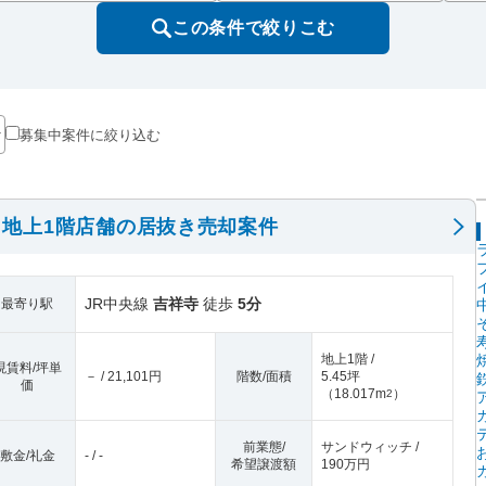
この条件で絞りこむ
募集中案件に絞り込む
地上1階店舗の居抜き売却案件
JR中央線
吉祥寺
徒歩
5分
最寄り駅
地上1階 /
現賃料/坪単
－ / 21,101円
階数/面積
5.45坪
価
（
18.017m
）
2
前業態/
サンドウィッチ /
敷金/礼金
- / -
希望譲渡額
190万円