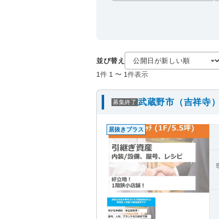
並び替え
1
件
1
〜
1
件表示
武蔵野市（吉祥寺）
募集終了
居抜きプラス