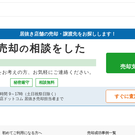
件の案件一覧
物件の案件一覧
件の案件一覧
売却物件の案件一覧
売却物件の案件一覧
居抜き店舗の売却・譲渡先をお探しします！
の案件一覧
売却物件の案件一覧
売却物件の案件一覧
売却
相談をした
の
の案件一覧
の案件一覧
の案件一覧
件の案件一覧
売却物件の案件一覧
の案件一覧
売却
をお考えの方、お気軽にご連絡ください。
の案件一覧
の案件一覧
却物件の案件一覧
秘密厳守
相談無料
件の案件一覧
の案件一覧
件の案件一覧
時間 9～17時（土日祝祭日除く）
すぐに査
店ドットコム 居抜き売却担当者まで
の案件一覧
居抜き売却物件の案件一覧
売却物件の案件一覧
件の案件一覧
却物件の案件一覧
居抜き売却物件の案件一覧
初めてご利用になる方へ
売却成功事例一覧
の案件一覧
件の案件一覧
の案件一覧