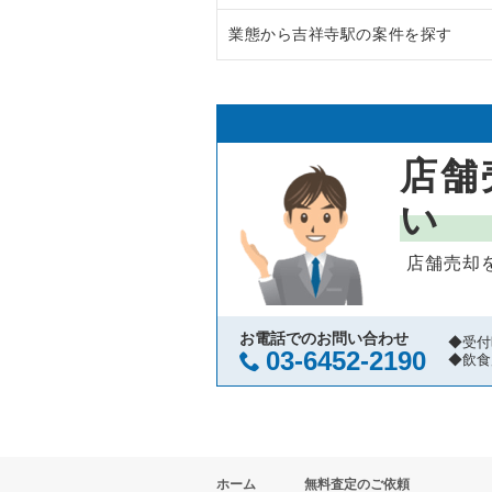
業態から吉祥寺駅の案件を探す
八王子市の飲食店の居抜き売却物
東京都下のラーメンの居抜き売却
武蔵野市の飲食店の居抜き売却物
東京都下のフランス料理の居抜き
吉祥寺駅のフランス料理の居抜き
立川市の飲食店の居抜き売却物件
東京都下のイタリア料理の居抜き
吉祥寺駅のイタリア料理の居抜き
店舗
町田市の飲食店の居抜き売却物件
東京都下の中華の居抜き売却物件
吉祥寺駅の寿司の居抜き売却物件
い
東村山市の飲食店の居抜き売却物
東京都下のそば・うどんの居抜き
吉祥寺駅の焼肉の居抜き売却物件
店舗売却
国立市の飲食店の居抜き売却物件
東京都下の寿司の居抜き売却物件
吉祥寺駅のアジア料理の居抜き売
小金井市の飲食店の居抜き売却物
東京都下の焼肉の居抜き売却物件
吉祥寺駅のカフェの居抜き売却物
お電話でのお問い合わせ
◆受付
03-6452-2190
◆飲食
府中市の飲食店の居抜き売却物件
東京都下の鉄板焼き・お好み焼の
吉祥寺駅のテイクアウトの居抜き
国分寺市の飲食店の居抜き売却物
東京都下のアジア料理の居抜き売
吉祥寺駅のお弁当・惣菜・デリの
ホーム
無料査定のご依頼
昭島市の飲食店の居抜き売却物件
東京都下のカフェの居抜き売却物
吉祥寺駅のバーの居抜き売却物件