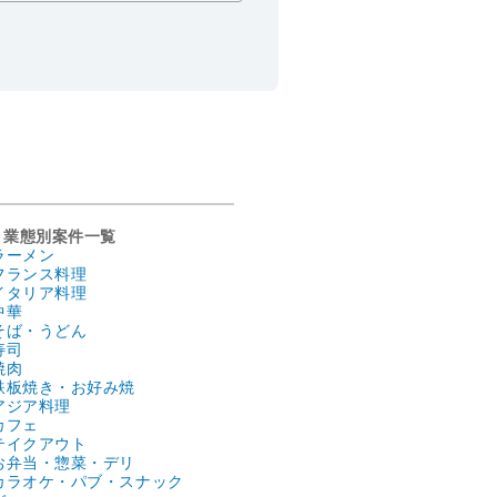
業態別案件一覧
ラーメン
フランス料理
イタリア料理
中華
そば・うどん
寿司
焼肉
鉄板焼き・お好み焼
アジア料理
カフェ
テイクアウト
お弁当・惣菜・デリ
カラオケ・パブ・スナック