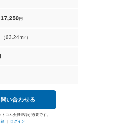
17,250
/
円
坪
（
63.24m
）
2
円
へ問い合わせる
ットコム会員登録が必要です。
登録
｜
ログイン