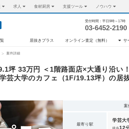
装
求人
食材厨房
支援ツール
ノウハウ
受付時間：平日9時～17時
03-6452-2190
一覧
居抜きプラス
オンライン査定（無料）
サ
案件詳細
19.1坪 33万円 ＜1階路面店×大通り
学芸大学のカフェ（1F/19.13坪）の
案
学芸大
最寄り駅
12
徒歩