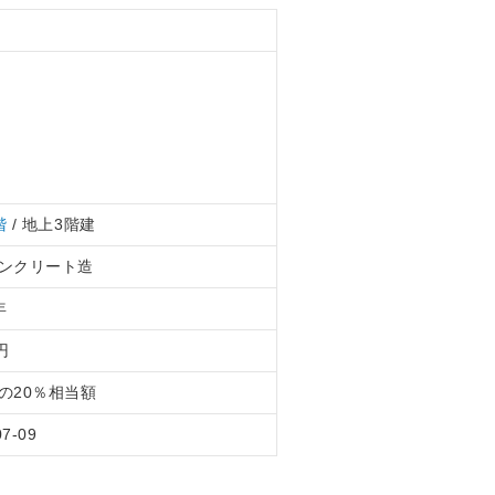
階
/ 地上3階建
ンクリート造
年
円
の20％相当額
07-09