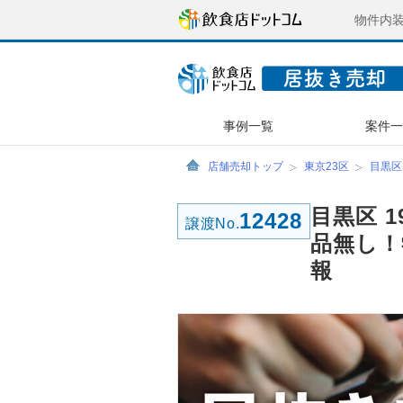
物件内
事例一覧
案件
店舗売却トップ
東京23区
目黒区
目黒区 
12428
譲渡No.
品無し！
報