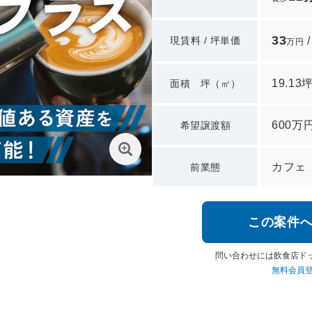
33
現賃料 / 坪単価
万円
19.13
面積 坪（㎡）
600万
希望譲渡額
カフェ
前業態
この案件
問い合わせには飲食店ド
無料会員