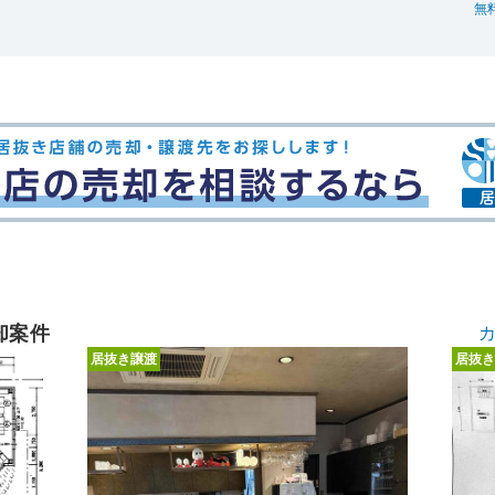
無
却案件
居抜き譲渡
居抜き