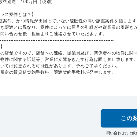
数料別途 100万円（税別）
プラス案件とは？】
渡案件、かつ情報が出回っていない秘匿性の高い譲渡案件を指します
抜き譲渡とは異なり、案件によっては屋号の引継ぎや従業員の引継ぎ
お問い合わせ後、担当よりご連絡させていただきます。
--------------------------------------------------------------------
項】
中の店舗ですので、店舗への連絡、従業員及び、関係者への物件に関
本物件に関する話題等、営業に支障をきたす行為は固く禁止致します
ついては変更される可能性があります。予めご了承ください。
社規定の賃貸借契約手数料、譲渡契約手数料が発生します。
社
この
問い合わせには飲