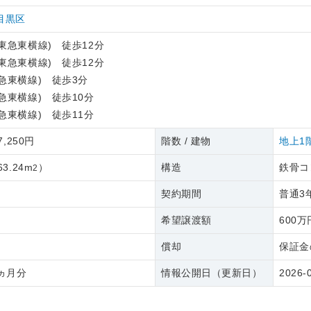
目黒区
東急東横線) 徒歩12分
東急東横線) 徒歩12分
急東横線) 徒歩3分
急東横線) 徒歩10分
急東横線) 徒歩11分
7,250円
階数 / 建物
地上1
63.24m
）
構造
鉄骨コ
2
契約期間
普通3
希望譲渡額
600万
償却
保証金
ヵ月分
情報公開日（更新日）
2026-