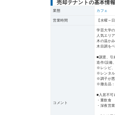
売却テナントの基本情
業態
カフェ
営業時間
【水曜～日曜】
学芸大学の
人気エリ
木の温か
木目調をベ
■譲渡、引
造作/設備
※レシピ
※レンタ
※調子が
※撤去品
■入居不可
・重飲食
コメント
・深夜営