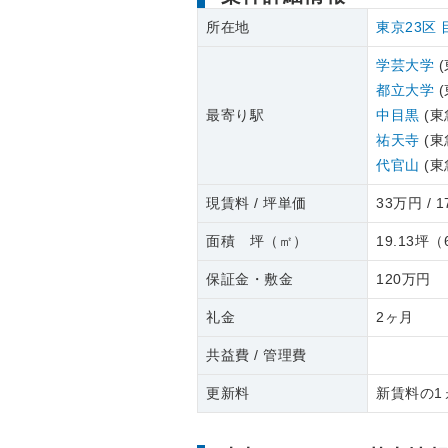
所在地
東京23区
学芸大学
(
都立大学
(
最寄り駅
中目黒
(東
祐天寺
(東
代官山
(東
現賃料 / 坪単価
33万円 / 1
面積 坪（㎡）
19.13坪
（
保証金・敷金
120万円
礼金
2ヶ月
共益費 / 管理費
更新料
新賃料の1