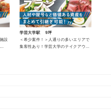
学芸大学駅 9坪
＜希少案件！＞人通りの多いエリアで
施設
集客性あり！学芸大学のテイクアウト
(1F/約9坪)
物件の案件一覧
売却物件の案件一覧
件の案件一覧