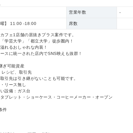
報
営業年数
-
 11:00 -18:00
席数
カフェ1店舗の居抜きプラス案件です。
ア「学芸大学」「都立大学」徒歩圏内！
み溢れるおしゃれな内装！
ースに統一された店内でSNS映えも抜群！
継ぎ可能資産
、レシピ、取引先
、取引先は引き継がないことも可能です。
ル・リース無し
悪い設備：ガス台
：タブレット・ショーケース・コーヒーメーカー・オーブン
条件
業