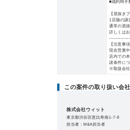
■成約時手
【居抜き
1店舗の譲
通常の居
詳しくは
------------
【注意事
現在営業
店内での
諸条件に
※取扱会
この案件の取り扱い会
株式会社ウィット
東京都渋谷区恵比寿南1-7-8
担当者：M&A担当者