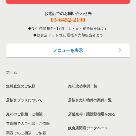
東京23区の居酒屋・ダイニングバーの居抜き売却物件の案件一
覧
その他の居抜き売却物件の案件一覧
江戸川区の飲食店の居抜き売却物件の案件一覧
お電話でのお問い合わせ先
03-6452-2190
東京23区の専門料理の居抜き売却物件の案件一覧
杉並区の飲食店の居抜き売却物件の案件一覧
受付時間 9時～17時（土・日・祝祭日を除く）
東京23区の和食の居抜き売却物件の案件一覧
飲食店ドットコム 居抜き売却担当者まで
墨田区の飲食店の居抜き売却物件の案件一覧
東京23区の洋食の居抜き売却物件の案件一覧
品川区の飲食店の居抜き売却物件の案件一覧
メニューを表示
東京23区のその他の居抜き売却物件の案件一覧
大田区の飲食店の居抜き売却物件の案件一覧
ホーム
荒川区の飲食店の居抜き売却物件の案件一覧
無料査定のご依頼
売却成功事例一覧
中野区の飲食店の居抜き売却物件の案件一覧
居抜きプラスについて
居抜き売却物件の案件一覧
売却のご依頼・ご相談
店舗売却・譲渡額相場を知る
首都圏でのご相談・ご依頼
飲食店閉店データベース
関西でのご相談・ご依頼