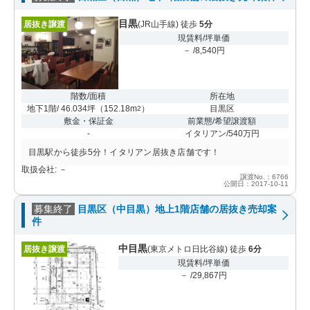
目黒
居抜き譲渡
(JR山手線) 徒歩
5分
現賃料/坪単価
－ /8,540円
階数/面積
所在地
地下1階/ 46.034坪
（
152.18m
）
目黒区
2
敷金・保証金
前業態/希望譲渡額
-
イタリアン/540万円
目黒駅から徒歩5分！イタリアン居抜き店舗です！
取扱会社: －
譲渡No.：6766
公開日：2017-10-11
募集終了
目黒区（中目黒）地上1階店舗の居抜き売却案
件
中目黒
居抜き譲渡
(東京メトロ日比谷線) 徒歩
6分
現賃料/坪単価
－ /29,867円