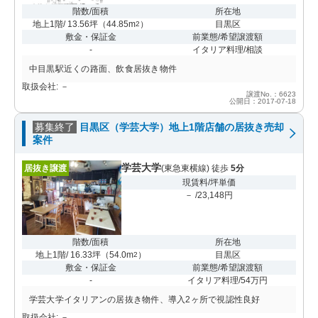
階数/面積
所在地
地上1階/ 13.56坪
（
44.85m
）
目黒区
2
敷金・保証金
前業態/希望譲渡額
-
イタリア料理/相談
中目黒駅近くの路面、飲食居抜き物件
取扱会社: －
譲渡No.：6623
公開日：2017-07-18
募集終了
目黒区（学芸大学）地上1階店舗の居抜き売却
案件
学芸大学
居抜き譲渡
(東急東横線) 徒歩
5分
現賃料/坪単価
－ /23,148円
階数/面積
所在地
地上1階/ 16.33坪
（
54.0m
）
目黒区
2
敷金・保証金
前業態/希望譲渡額
-
イタリア料理/54万円
学芸大学イタリアンの居抜き物件、導入2ヶ所で視認性良好
取扱会社: －