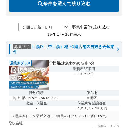
条件を選んで絞り込む
募集中案件に絞り込む
15
1
15
件
〜
件表示
募集終了
目黒区（中目黒）地上1階店舗の居抜き売却案
件
中目黒
居抜きプラス
(東急東横線) 徒歩
5分
現賃料/坪単価
－ /20,513円
階数/面積
所在地
地上1階/ 19.5坪
（
64.463m
）
目黒区
2
敷金・保証金
前業態/希望譲渡額
-
イタリアン/780万円
＜黒字案件！＞駅近立地！中目黒のイタリアン(1F/約19.5坪)
取扱会社: －
譲渡No.：11469