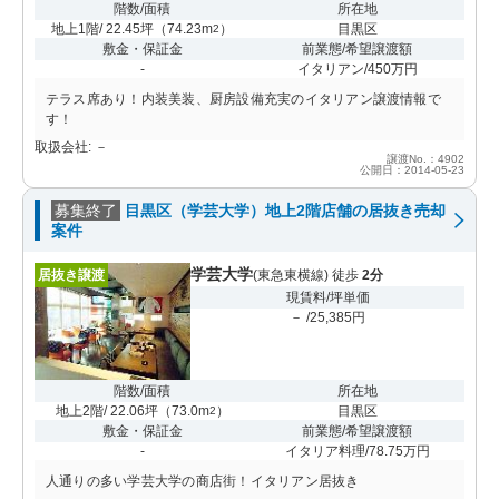
階数/面積
所在地
地上1階/ 22.45坪
（
74.23m
）
目黒区
2
敷金・保証金
前業態/希望譲渡額
-
イタリアン/450万円
テラス席あり！内装美装、厨房設備充実のイタリアン譲渡情報で
す！
取扱会社: －
譲渡No.：4902
公開日：2014-05-23
募集終了
目黒区（学芸大学）地上2階店舗の居抜き売却
案件
学芸大学
居抜き譲渡
(東急東横線) 徒歩
2分
現賃料/坪単価
－ /25,385円
階数/面積
所在地
地上2階/ 22.06坪
（
73.0m
）
目黒区
2
敷金・保証金
前業態/希望譲渡額
-
イタリア料理/78.75万円
人通りの多い学芸大学の商店街！イタリアン居抜き