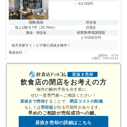
－ /13,793円
階数/面積
所在地
地上1階/ 8.7坪
（
28.76m
）
目黒区
2
敷金・保証金
前業態/希望譲渡額
-
ピザ/200万円
祐天寺駅すぐ！ピザ屋の居抜き物件！
取扱会社: －
譲渡No.：9779
公開日：2023-03-14
飲食店の閉店をお考えの方
物件の解約予告を出す前に、
ぜひ一度専門家へご相談ください！
居抜きで売却
することで、
閉店コストの削減
、
もしくは
売却益
が出る可能性があります。
早めのご相談が売却成功への鍵。
居抜き売却の詳細はこちら