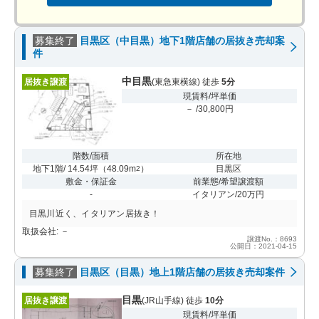
募集終了
目黒区（中目黒）地下1階店舗の居抜き売却案
件
中目黒
居抜き譲渡
(東急東横線) 徒歩
5分
現賃料/坪単価
－ /30,800円
階数/面積
所在地
地下1階/ 14.54坪
（
48.09m
）
目黒区
2
敷金・保証金
前業態/希望譲渡額
-
イタリアン/20万円
目黒川近く、イタリアン居抜き！
取扱会社: －
譲渡No.：8693
公開日：2021-04-15
募集終了
目黒区（目黒）地上1階店舗の居抜き売却案件
目黒
居抜き譲渡
(JR山手線) 徒歩
10分
現賃料/坪単価