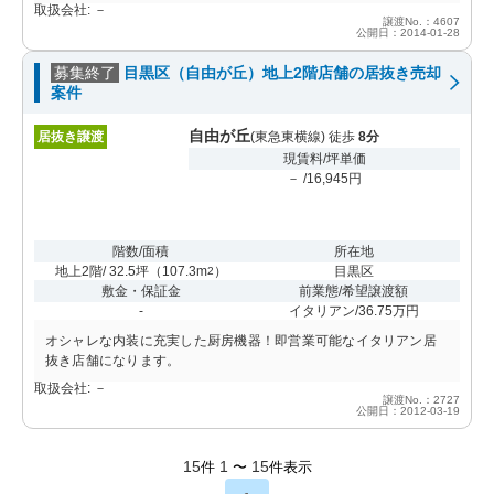
取扱会社: －
譲渡No.：4607
公開日：2014-01-28
募集終了
目黒区（自由が丘）地上2階店舗の居抜き売却
案件
自由が丘
居抜き譲渡
(東急東横線) 徒歩
8分
現賃料/坪単価
－ /16,945円
階数/面積
所在地
地上2階/ 32.5坪
（
107.3m
）
目黒区
2
敷金・保証金
前業態/希望譲渡額
-
イタリアン/36.75万円
オシャレな内装に充実した厨房機器！即営業可能なイタリアン居
抜き店舗になります。
取扱会社: －
譲渡No.：2727
公開日：2012-03-19
15
1
15
件
〜
件表示