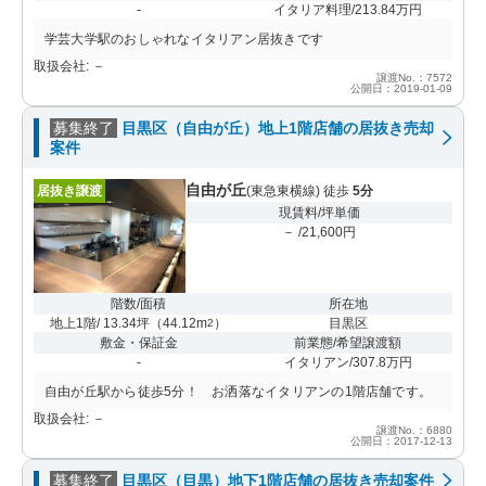
-
イタリア料理/213.84万円
学芸大学駅のおしゃれなイタリアン居抜きです
取扱会社: －
譲渡No.：7572
公開日：2019-01-09
募集終了
目黒区（自由が丘）地上1階店舗の居抜き売却
案件
自由が丘
居抜き譲渡
(東急東横線) 徒歩
5分
現賃料/坪単価
－ /21,600円
階数/面積
所在地
地上1階/ 13.34坪
（
44.12m
）
目黒区
2
敷金・保証金
前業態/希望譲渡額
-
イタリアン/307.8万円
自由が丘駅から徒歩5分！ お洒落なイタリアンの1階店舗です。
取扱会社: －
譲渡No.：6880
公開日：2017-12-13
募集終了
目黒区（目黒）地下1階店舗の居抜き売却案件