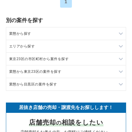
1
別の案件を探す
業態から探す
エリアから探す
ラーメンの居抜き売却物件の案件一覧
東京23区の市区町村から案件を探す
フランス料理の居抜き売却物件の案件一覧
東京23区の飲食店の居抜き売却物件の案件一覧
業態から東京23区の案件を探す
イタリア料理の居抜き売却物件の案件一覧
東京都下の飲食店の居抜き売却物件の案件一覧
目黒区の飲食店の居抜き売却物件の案件一覧
業態から目黒区の案件を探す
中華の居抜き売却物件の案件一覧
千葉県の飲食店の居抜き売却物件の案件一覧
渋谷区の飲食店の居抜き売却物件の案件一覧
東京23区のラーメンの居抜き売却物件の案件一覧
そば・うどんの居抜き売却物件の案件一覧
埼玉県の飲食店の居抜き売却物件の案件一覧
世田谷区の飲食店の居抜き売却物件の案件一覧
東京23区のフランス料理の居抜き売却物件の案件一覧
目黒区のラーメンの居抜き売却物件の案件一覧
居抜き店舗の売却・譲渡先をお探しします！
寿司の居抜き売却物件の案件一覧
神奈川県の飲食店の居抜き売却物件の案件一覧
新宿区の飲食店の居抜き売却物件の案件一覧
東京23区のイタリア料理の居抜き売却物件の案件一覧
目黒区のフランス料理の居抜き売却物件の案件一覧
店舗売却
相談をしたい
の
焼肉の居抜き売却物件の案件一覧
大阪府の飲食店の居抜き売却物件の案件一覧
葛飾区の飲食店の居抜き売却物件の案件一覧
東京23区の中華の居抜き売却物件の案件一覧
目黒区のイタリア料理の居抜き売却物件の案件一覧
店舗売却をお考えの方、お気軽にご連絡ください。