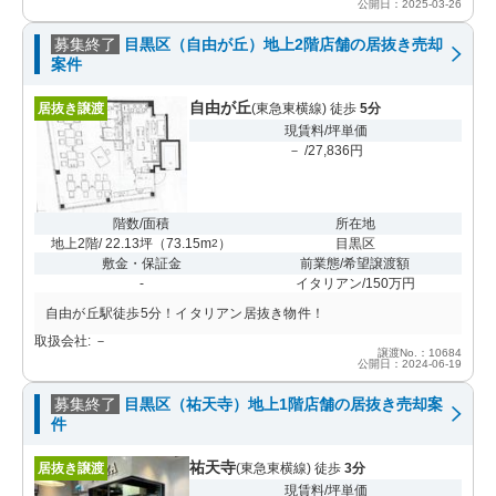
公開日：2025-03-26
募集終了
目黒区（自由が丘）地上2階店舗の居抜き売却
案件
自由が丘
居抜き譲渡
(東急東横線) 徒歩
5分
現賃料/坪単価
－ /27,836円
階数/面積
所在地
地上2階/ 22.13坪
（
73.15m
）
目黒区
2
敷金・保証金
前業態/希望譲渡額
-
イタリアン/150万円
自由が丘駅徒歩5分！イタリアン居抜き物件！
取扱会社: －
譲渡No.：10684
公開日：2024-06-19
募集終了
目黒区（祐天寺）地上1階店舗の居抜き売却案
件
祐天寺
居抜き譲渡
(東急東横線) 徒歩
3分
現賃料/坪単価