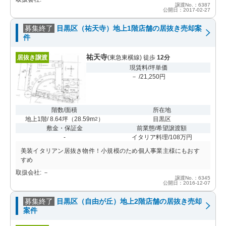
譲渡No.：6387
公開日：2017-02-27
募集終了
目黒区（祐天寺）地上1階店舗の居抜き売却案
件
祐天寺
居抜き譲渡
(東急東横線) 徒歩
12分
現賃料/坪単価
－ /21,250円
階数/面積
所在地
地上1階/ 8.64坪
（
28.59m
）
目黒区
2
敷金・保証金
前業態/希望譲渡額
-
イタリア料理/108万円
美装イタリアン居抜き物件！小規模のため個人事業主様にもおす
すめ
取扱会社: －
譲渡No.：6345
公開日：2016-12-07
募集終了
目黒区（自由が丘）地上2階店舗の居抜き売却
案件