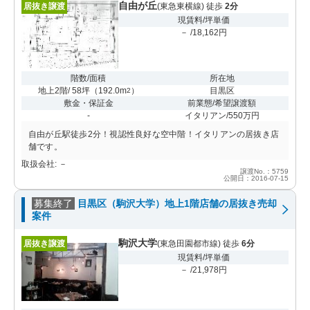
自由が丘
居抜き譲渡
(東急東横線) 徒歩
2分
現賃料/坪単価
－ /18,162円
階数/面積
所在地
地上2階/ 58坪
（
192.0m
）
目黒区
2
敷金・保証金
前業態/希望譲渡額
-
イタリアン/550万円
自由が丘駅徒歩2分！視認性良好な空中階！イタリアンの居抜き店
舗です。
取扱会社: －
譲渡No.：5759
公開日：2016-07-15
募集終了
目黒区（駒沢大学）地上1階店舗の居抜き売却
案件
駒沢大学
居抜き譲渡
(東急田園都市線) 徒歩
6分
現賃料/坪単価
－ /21,978円