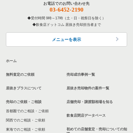
その他の居抜き売却物件の案件一覧
江戸川区の飲食店の居抜き売却物件の案件一覧
お電話でのお問い合わせ先
03-6452-2190
東京23区の専門料理の居抜き売却物件の案件一覧
杉並区の飲食店の居抜き売却物件の案件一覧
受付時間 9時～17時（土・日・祝祭日を除く）
東京23区の和食の居抜き売却物件の案件一覧
飲食店ドットコム 居抜き売却担当者まで
墨田区の飲食店の居抜き売却物件の案件一覧
東京23区の洋食の居抜き売却物件の案件一覧
品川区の飲食店の居抜き売却物件の案件一覧
メニューを表示
東京23区のその他の居抜き売却物件の案件一覧
大田区の飲食店の居抜き売却物件の案件一覧
ホーム
荒川区の飲食店の居抜き売却物件の案件一覧
無料査定のご依頼
売却成功事例一覧
中野区の飲食店の居抜き売却物件の案件一覧
居抜きプラスについて
居抜き売却物件の案件一覧
売却のご依頼・ご相談
店舗売却・譲渡額相場を知る
首都圏でのご相談・ご依頼
飲食店閉店データベース
関西でのご相談・ご依頼
初めての店舗査定・売却についての知
東海でのご相談・ご依頼