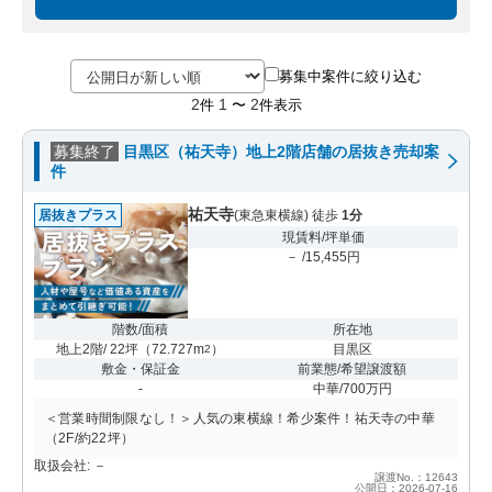
募集中案件に絞り込む
2
1
2
件
〜
件表示
募集終了
目黒区（祐天寺）地上2階店舗の居抜き売却案
件
祐天寺
居抜きプラス
(東急東横線) 徒歩
1分
現賃料/坪単価
－ /15,455円
階数/面積
所在地
地上2階/ 22坪
（
72.727m
）
目黒区
2
敷金・保証金
前業態/希望譲渡額
-
中華/700万円
＜営業時間制限なし！＞人気の東横線！希少案件！祐天寺の中華
（2F/約22坪）
取扱会社: －
譲渡No.：12643
公開日：2026-07-16