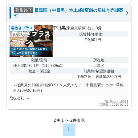
募集終了
目黒区（中目黒）地上6階店舗の居抜き売却案
件
中目黒
居抜きプラス
(東急東横線) 徒歩
3分
現賃料/坪単価
－ /29,501円
階数/面積
所在地
地上6階/ 36.1坪
（
119.339m
）
目黒区
2
敷金・保証金
前業態/希望譲渡額
-
中華料理、居酒屋/280万円
＜従業員の引継ぎ相談OK！＞人気エリア！中目黒駅すぐの中華料
理店(6F/36.10坪)
取扱会社: －
譲渡No.：10513
公開日：2025-01-25
2
1
2
件
〜
件表示
1