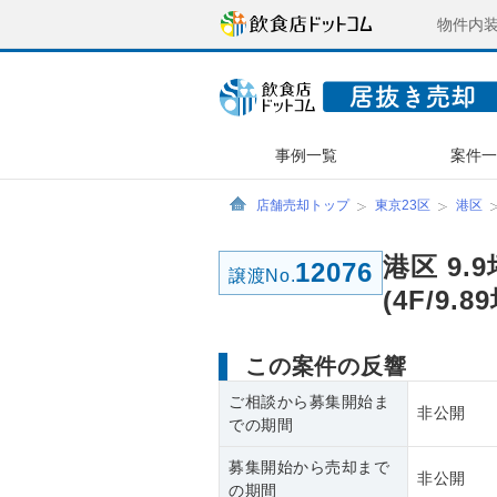
物件内
事例一覧
案件
店舗売却トップ
東京23区
港区
港区 9
12076
譲渡No.
(4F/9
この案件の反響
ご相談から募集開始ま
非公開
での期間
募集開始から売却まで
非公開
の期間