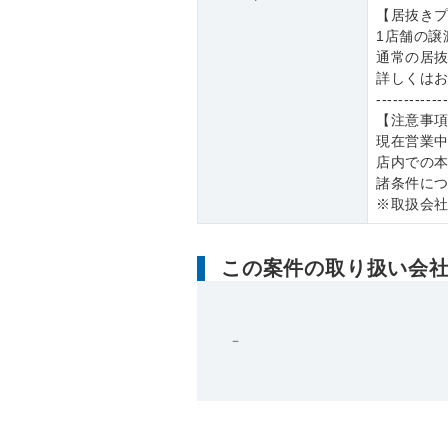
【居抜き
1店舗の譲
通常の居
詳しくは
------------
【注意事
現在営業
店内での
諸条件に
※取扱会
この案件の取り扱い会
－