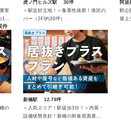
阿波
虎ノ門ヒルズ駅 30坪
靭公
業実
＜駅近好立地！＞集客性抜群！港区の
屋上
10
バー（2F/約30坪）
案件
食相
居抜きプラス
新橋駅 12.79坪
橋の
＜人気エリア！駅徒歩3分！＞内装・
設備状態良好！新橋の和食居酒屋
（5F/12.79坪）