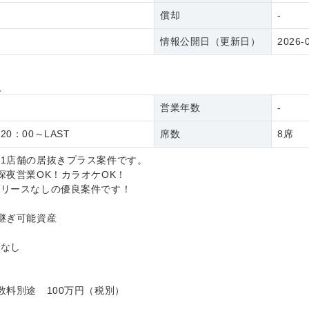
償却
-
情報公開日（更新日）
2026-
報
営業年数
-
0：00～LAST
席数
8席
1店舗の居抜きプラス案件です。
深夜営業OK！カラオケOK！
、リースなしの優良案件です！
継ぎ可能資産
：なし
み
数料別途 100万円（税別）