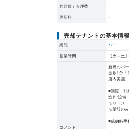
共益費 / 管理費
-
更新料
-
売却テナントの基本情
業態
バー
営業時間
【火～土】2
新橋のバー
徒歩1分！
店内美麗
■譲渡、引
造作/設備
※リース
※階段の
■成約時手
コメント