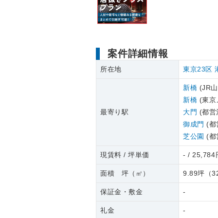
案件詳細情報
所在地
東京23区
新橋
(JR
新橋
(東京
最寄り駅
大門
(都営
御成門
(都
芝公園
(都
現賃料 / 坪単価
- / 25,78
面積 坪（㎡）
9.89坪
（
3
保証金・敷金
-
礼金
-