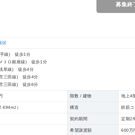
募集終
港区
山手線) 徒歩1分
メトロ銀座線) 徒歩1分
浅草線) 徒歩4分
営三田線) 徒歩4分
営三田線) 徒歩6分
4円
階数 / 建物
地上4階
2.694m
）
構造
鉄筋コ
2
契約期間
定期2
希望譲渡額
600万