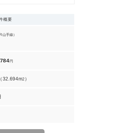
件概要
JR山手線）
,784
円
（
32.694m
）
2
円