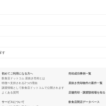
物件の案件一覧
売却物件の案件一覧
の案件一覧
探す
売却物件の案件一覧
物件の案件一覧
件の案件一覧
の案件一覧
物件の案件一覧
却物件の案件一覧
居抜き売却物件の案件一覧
初めてご利用になる方へ
売却成功事例一覧
売却物件の案件一覧
件一覧
却物件の案件一覧
売却物件の案件一覧
飲食店ドットコム 居抜き売却とは
特徴〜支持される2つの理由
居抜き売却物件の案件一覧
の案件一覧
物件の案件一覧
案件一覧
き売却物件の案件一覧
譲渡情報として飲食店ドットコムで公開されます
よくある質問
店舗売却・譲渡額相場を知る
の案件一覧
件一覧
却物件の案件一覧
抜き売却物件の案件一覧
サービスについて
飲食店閉店データベース