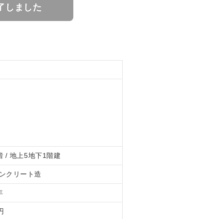
了しました
 / 地上5地下1階建
ンクリート造
年
円