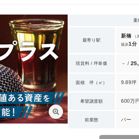
案
新橋
（
最寄り駅
1
分
徒歩
25
現賃料 / 坪単価
－ /
9.89坪
面積 坪（㎡）
600万
希望譲渡額
バー
前業態