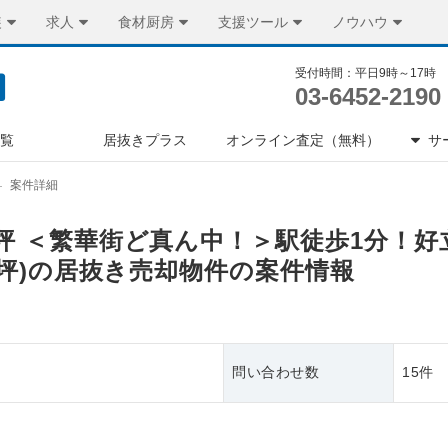
装
求人
食材厨房
支援ツール
ノウハウ
受付時間：平日9時～17時
03-6452-2190
一覧
居抜きプラス
オンライン査定（無料）
サ
案件詳細
.9坪 ＜繁華街ど真ん中！＞駅徒歩1分！
.89坪)の居抜き売却物件の案件情報
問い合わせ数
15件