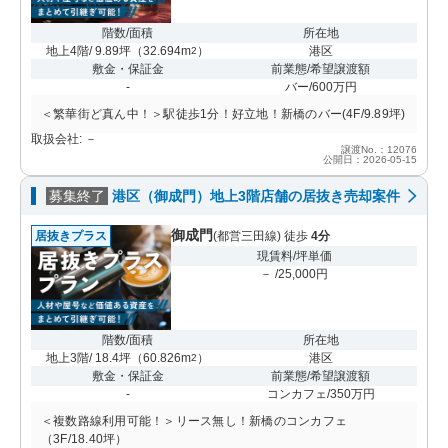
階数/面積
所在地
地上4階/ 9.89坪
（
32.694m
）
港区
2
敷金・保証金
前業態/希望譲渡額
-
バー/600万円
＜繁華街ど真ん中！＞駅徒歩1分！好立地！新橋のバー(4F/9.89坪)
取扱会社: －
譲渡No.：12076
公開日：2026-05-15
募集終了
港区（御成門）地上3階店舗の居抜き売却案件
御成門
居抜きプラス
(都営三田線) 徒歩
4分
現賃料/坪単価
－ /25,000円
階数/面積
所在地
地上3階/ 18.4坪
（
60.826m
）
港区
2
敷金・保証金
前業態/希望譲渡額
-
コンカフェ/350万円
＜複数路線利用可能！＞リース無し！新橋のコンカフェ
（3F/18.40坪）