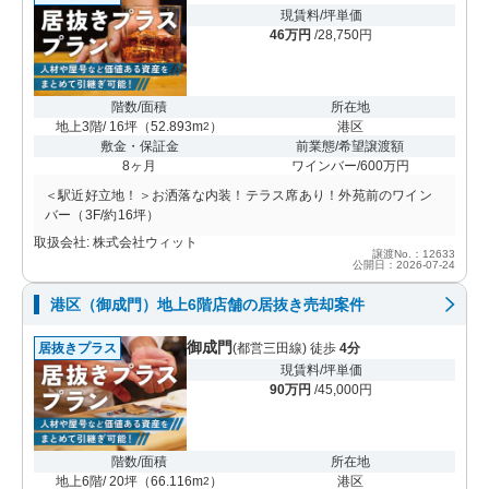
現賃料/坪単価
46万円
/28,750円
階数/面積
所在地
地上3階/ 16坪
（
52.893m
）
港区
2
敷金・保証金
前業態/希望譲渡額
8ヶ月
ワインバー/600万円
＜駅近好立地！＞お洒落な内装！テラス席あり！外苑前のワイン
バー（3F/約16坪）
取扱会社: 株式会社ウィット
譲渡No.：12633
公開日：2026-07-24
港区（御成門）地上6階店舗の居抜き売却案件
御成門
居抜きプラス
(都営三田線) 徒歩
4分
現賃料/坪単価
90万円
/45,000円
階数/面積
所在地
地上6階/ 20坪
（
66.116m
）
港区
2