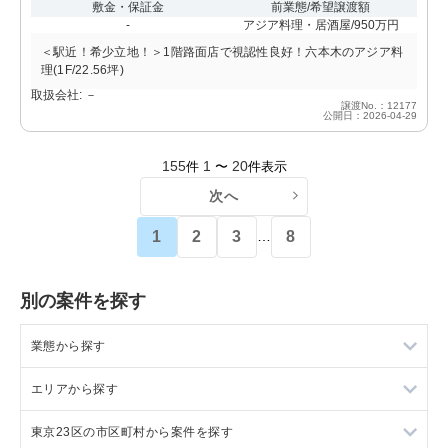
敷金・保証金
前業態/希望譲渡額
-
アジア料理・居酒屋/950万円
＜駅近！希少立地！＞1階路面店で視認性良好！六本木のアジア料
理(1F/22.56坪)
取扱会社: －
譲渡No.：12177
公開日：2026-04-29
155
1
20
件
〜
件表示
次へ
1
2
3
8
…
別の案件を探す
業態から探す
エリアから探す
ラーメンの居抜き売却物件の案件一覧
東京23区の市区町村から案件を探す
フランス料理の居抜き売却物件の案件一覧
東京23区の飲食店の居抜き売却物件の案件一覧