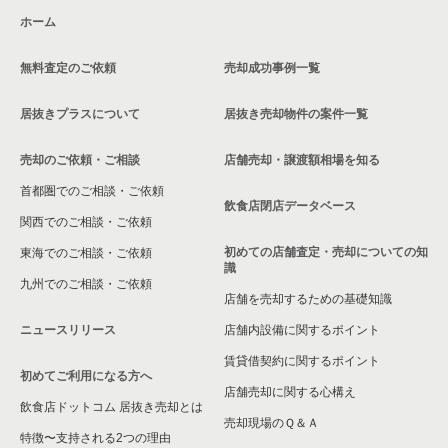
ホーム
荒川区の飲食店の居抜き売却物件の案件一覧
無料査定のご依頼
売却成功事例一覧
中野区の飲食店の居抜き売却物件の案件一覧
居抜きプラスについて
居抜き売却物件の案件一覧
売却のご依頼・ご相談
店舗売却・譲渡額相場を知る
首都圏でのご相談・ご依頼
飲食店閉店データベース
関西でのご相談・ご依頼
初めての店舗査定・売却についての知
東海でのご相談・ご依頼
識
九州でのご相談・ご依頼
店舗を売却するための基礎知識
ニュースリリース
店舗内設備に関するポイント
賃貸借契約に関するポイント
初めてご利用になる方へ
店舗売却に関する心構え
飲食店ドットコム 居抜き売却とは
売却現場のＱ＆Ａ
特徴〜支持される2つの理由