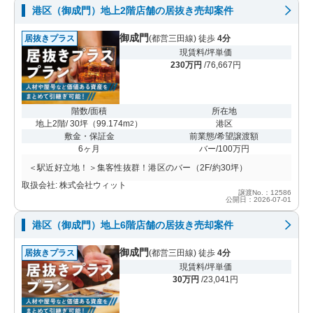
港区（御成門）地上2階店舗の居抜き売却案件
御成門
居抜きプラス
(都営三田線) 徒歩
4分
現賃料/坪単価
230万円
/76,667円
階数/面積
所在地
地上2階/ 30坪
（
99.174m
）
港区
2
敷金・保証金
前業態/希望譲渡額
6ヶ月
バー/100万円
＜駅近好立地！＞集客性抜群！港区のバー（2F/約30坪）
取扱会社: 株式会社ウィット
譲渡No.：12586
公開日：2026-07-01
港区（御成門）地上6階店舗の居抜き売却案件
御成門
居抜きプラス
(都営三田線) 徒歩
4分
現賃料/坪単価
30万円
/23,041円