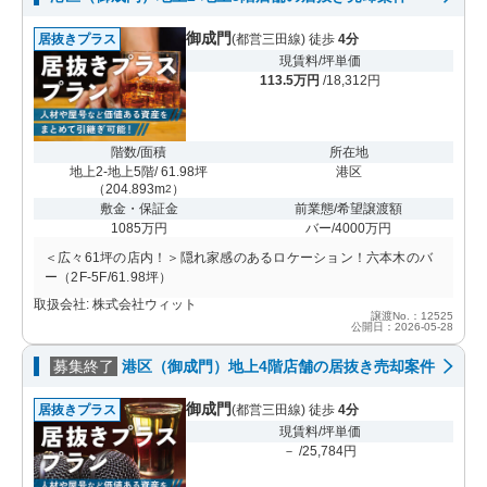
御成門
居抜きプラス
(都営三田線) 徒歩
4分
現賃料/坪単価
113.5万円
/18,312円
階数/面積
所在地
地上2-地上5階/ 61.98坪
港区
（
204.893m
）
2
敷金・保証金
前業態/希望譲渡額
1085万円
バー/4000万円
＜広々61坪の店内！＞隠れ家感のあるロケーション！六本木のバ
ー（2F-5F/61.98坪）
取扱会社: 株式会社ウィット
譲渡No.：12525
公開日：2026-05-28
募集終了
港区（御成門）地上4階店舗の居抜き売却案件
御成門
居抜きプラス
(都営三田線) 徒歩
4分
現賃料/坪単価
－ /25,784円