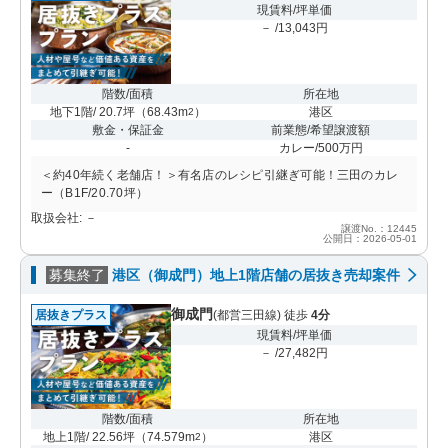
現賃料/坪単価
－ /13,043円
階数/面積
所在地
地下1階/ 20.7坪
（
68.43m
）
港区
2
敷金・保証金
前業態/希望譲渡額
-
カレー/500万円
＜約40年続く老舗店！＞有名店のレシピ引継ぎ可能！三田のカレ
ー（B1F/20.70坪）
取扱会社: －
譲渡No.：12445
公開日：2026-05-01
募集終了
港区（御成門）地上1階店舗の居抜き売却案件
御成門
居抜きプラス
(都営三田線) 徒歩
4分
現賃料/坪単価
－ /27,482円
階数/面積
所在地
地上1階/ 22.56坪
（
74.579m
）
港区
2