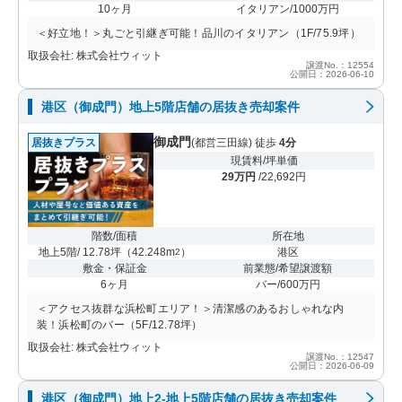
10ヶ月
イタリアン/1000万円
＜好立地！＞丸ごと引継ぎ可能！品川のイタリアン（1F/75.9坪）
取扱会社: 株式会社ウィット
譲渡No.：12554
公開日：2026-06-10
港区（御成門）地上5階店舗の居抜き売却案件
御成門
居抜きプラス
(都営三田線) 徒歩
4分
現賃料/坪単価
29万円
/22,692円
階数/面積
所在地
地上5階/ 12.78坪
（
42.248m
）
港区
2
敷金・保証金
前業態/希望譲渡額
6ヶ月
バー/600万円
＜アクセス抜群な浜松町エリア！＞清潔感のあるおしゃれな内
装！浜松町のバー（5F/12.78坪）
取扱会社: 株式会社ウィット
譲渡No.：12547
公開日：2026-06-09
港区（御成門）地上2-地上5階店舗の居抜き売却案件