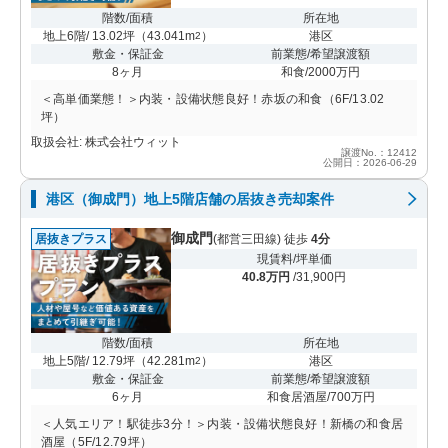
階数/面積
所在地
地上6階/ 13.02坪
（
43.041m
）
港区
2
敷金・保証金
前業態/希望譲渡額
8ヶ月
和食/2000万円
＜高単価業態！＞内装・設備状態良好！赤坂の和食（6F/13.02
坪）
取扱会社: 株式会社ウィット
譲渡No.：12412
公開日：2026-06-29
港区（御成門）地上5階店舗の居抜き売却案件
御成門
居抜きプラス
(都営三田線) 徒歩
4分
現賃料/坪単価
40.8万円
/31,900円
階数/面積
所在地
地上5階/ 12.79坪
（
42.281m
）
港区
2
敷金・保証金
前業態/希望譲渡額
6ヶ月
和食居酒屋/700万円
＜人気エリア！駅徒歩3分！＞内装・設備状態良好！新橋の和食居
酒屋（5F/12.79坪）