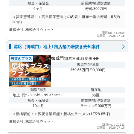
敷金・保証金
前業態/希望譲渡額
6ヶ月
寿司/800万円
＜炭業態可能！＞高単価業態向けの内装！麻布十番の寿司（6F/約
20坪）
取扱会社: 株式会社ウィット
譲渡No.：12644
公開日：2026-07-16
港区（御成門）地上1階店舗の居抜き売却案件
御成門
居抜きプラス
(都営三田線) 徒歩
4分
現賃料/坪単価
259.65万円
/90,000円
階数/面積
所在地
地上1階/ 28.85坪
（
95.372m
）
港区
2
敷金・保証金
前業態/希望譲渡額
10ヶ月
ラーメン/1000万円
＜新橋駅前！＞深夜営業可能！新橋のラーメン(1F/28.85坪)
取扱会社: 株式会社ウィット
譲渡No.：12211
公開日：2026-07-16