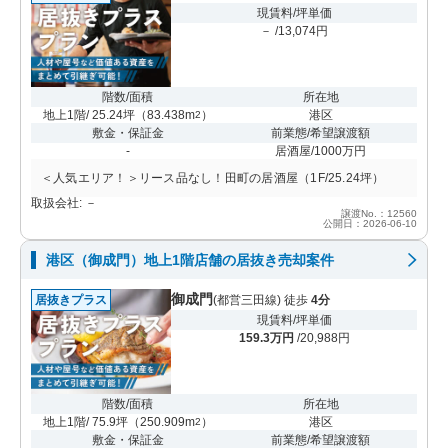
現賃料/坪単価
－ /13,074円
階数/面積
所在地
地上1階/ 25.24坪
（
83.438m
）
港区
2
敷金・保証金
前業態/希望譲渡額
-
居酒屋/1000万円
＜人気エリア！＞リース品なし！田町の居酒屋（1F/25.24坪）
取扱会社: －
譲渡No.：12560
公開日：2026-06-10
港区（御成門）地上1階店舗の居抜き売却案件
御成門
居抜きプラス
(都営三田線) 徒歩
4分
現賃料/坪単価
159.3万円
/20,988円
階数/面積
所在地
地上1階/ 75.9坪
（
250.909m
）
港区
2
敷金・保証金
前業態/希望譲渡額