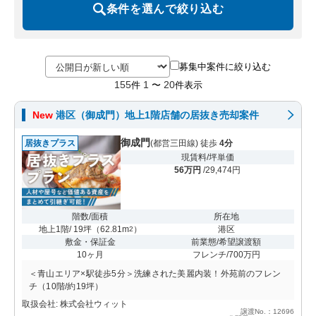
条件を選んで絞り込む
募集中案件に絞り込む
155
1
20
件
〜
件表示
New
港区（御成門）地上1階店舗の居抜き売却案件
御成門
居抜きプラス
(都営三田線) 徒歩
4分
現賃料/坪単価
56万円
/29,474円
階数/面積
所在地
地上1階/ 19坪
（
62.81m
）
港区
2
敷金・保証金
前業態/希望譲渡額
10ヶ月
フレンチ/700万円
＜青山エリア×駅徒歩5分＞洗練された美麗内装！外苑前のフレン
チ（10階/約19坪）
取扱会社: 株式会社ウィット
譲渡No.：12696