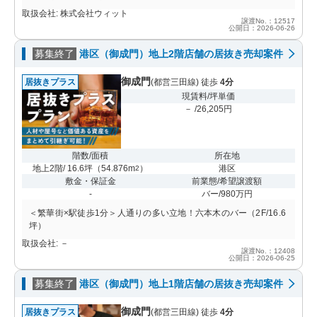
取扱会社: 株式会社ウィット
譲渡No.：12517
公開日：2026-06-26
募集終了
港区（御成門）地上2階店舗の居抜き売却案件
御成門
居抜きプラス
(都営三田線) 徒歩
4分
現賃料/坪単価
－ /26,205円
階数/面積
所在地
地上2階/ 16.6坪
（
54.876m
）
港区
2
敷金・保証金
前業態/希望譲渡額
-
バー/980万円
＜繁華街×駅徒歩1分＞人通りの多い立地！六本木のバー（2F/16.6
坪）
取扱会社: －
譲渡No.：12408
公開日：2026-06-25
募集終了
港区（御成門）地上1階店舗の居抜き売却案件
御成門
居抜きプラス
(都営三田線) 徒歩
4分