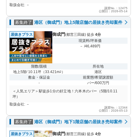
取扱会社: －
譲渡No.：12475
公開日：2026-05-14
募集終了
港区（御成門）地上5階店舗の居抜き売却案件
御成門
居抜きプラス
(都営三田線) 徒歩
4分
現賃料/坪単価
－ /46,489円
階数/面積
所在地
地上5階/ 10.11坪
（
33.421m
）
港区
2
敷金・保証金
前業態/希望譲渡額
-
バー/600万円
＜人気エリア＞駅徒歩1分の好立地！六本木のバー（5階/10.11
坪）
取扱会社: －
譲渡No.：12344
公開日：2026-05-13
募集終了
港区（御成門）地下1階店舗の居抜き売却案件
御成門
居抜きプラス
(都営三田線) 徒歩
4分