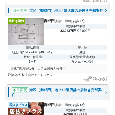
公開日：2026-08-06
条件変更
港区（御成門）地上4階店舗の居抜き売却案件
御成門
居抜き譲渡
(都営三田線) 徒歩
1分
現賃料/坪単価
32.943万円
/22,000円
階数/面積
所在地
地上4階/ 14.974坪
（
49.5m
）
港区
2
敷金・保証金
前業態/希望譲渡額
1ヶ月
カフェバー/相談
御成門駅徒歩1分！カフェ居抜き物件！
取扱会社: 株式会社エイトシナジー
譲渡No.：12377
公開日：2026-08-06
条件変更
港区（御成門）地上10階店舗の居抜き売却案
件
御成門
居抜きプラス
(都営三田線) 徒歩
4分
現賃料/坪単価
50万円
/34,483円