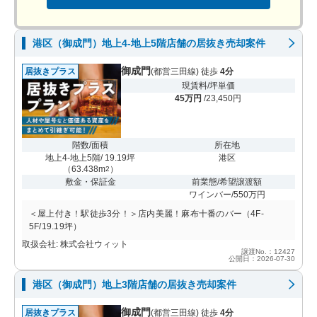
港区（御成門）地上4-地上5階店舗の居抜き売却案件
御成門
居抜きプラス
(都営三田線) 徒歩
4分
現賃料/坪単価
45万円
/23,450円
階数/面積
所在地
地上4-地上5階/ 19.19坪
港区
（
63.438m
）
2
敷金・保証金
前業態/希望譲渡額
ワインバー/550万円
＜屋上付き！駅徒歩3分！＞店内美麗！麻布十番のバー（4F-
5F/19.19坪）
取扱会社: 株式会社ウィット
譲渡No.：12427
公開日：2026-07-30
港区（御成門）地上3階店舗の居抜き売却案件
御成門
居抜きプラス
(都営三田線) 徒歩
4分