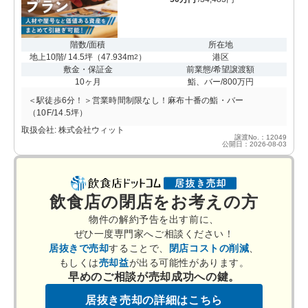
階数/面積
所在地
地上10階/ 14.5坪
（
47.934m
）
港区
2
敷金・保証金
前業態/希望譲渡額
10ヶ月
鮨、バー/800万円
＜駅徒歩6分！＞営業時間制限なし！麻布十番の鮨・バー
（10F/14.5坪）
取扱会社: 株式会社ウィット
譲渡No.：12049
公開日：2026-08-03
飲食店の閉店をお考えの方
物件の解約予告を出す前に、
ぜひ一度専門家へご相談ください！
居抜きで売却
することで、
閉店コストの削減
、
もしくは
売却益
が出る可能性があります。
早めのご相談が売却成功への鍵。
居抜き売却の詳細はこちら