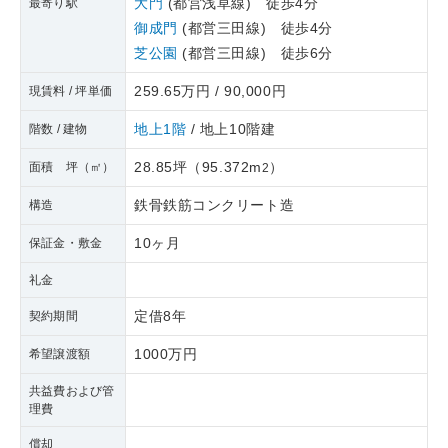
大門
(都営浅草線) 徒歩4分
最寄り駅
御成門
(都営三田線) 徒歩4分
芝公園
(都営三田線) 徒歩6分
259.65万円 / 90,000円
現賃料 / 坪単価
地上1階
/ 地上10階建
階数 / 建物
28.85坪
（
95.372m
）
面積 坪（㎡）
2
鉄骨鉄筋コンクリート造
構造
10ヶ月
保証金・敷金
礼金
定借8年
契約期間
1000万円
希望譲渡額
共益費および管
理費
償却