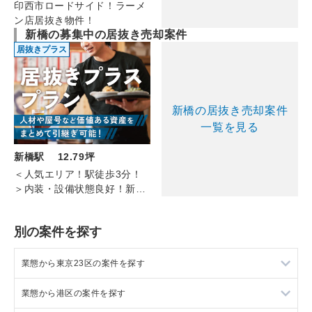
印西市ロードサイド！ラーメ
ン店居抜き物件！
新橋の募集中の居抜き売却案件
居抜きプラス
新橋の居抜き売却案件
一覧を見る
新橋駅 12.79坪
＜人気エリア！駅徒歩3分！
＞内装・設備状態良好！新橋
の和食居酒屋（5F/12.79坪）
別の案件を探す
業態から東京23区の案件を探す
業態から港区の案件を探す
東京23区のラーメンの居抜き売却物件の案件一覧