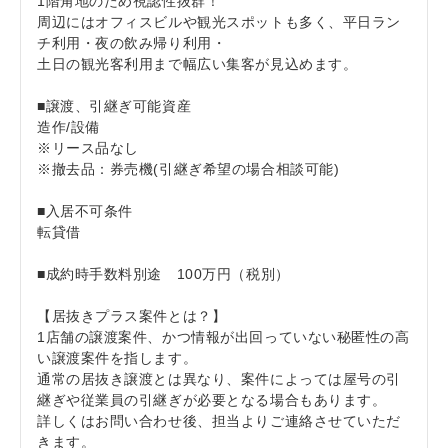
1階角地のため視認性抜群！
周辺にはオフィスビルや観光スポットも多く、平日ラン
チ利用・夜の飲み帰り利用・
土日の観光客利用まで幅広い集客が見込めます。
■譲渡、引継ぎ可能資産
造作/設備
※リース品なし
※撤去品：券売機(引継ぎ希望の場合相談可能)
■入居不可条件
転貸借
■成約時手数料別途 100万円（税別）
【居抜きプラス案件とは？】
1店舗の譲渡案件、かつ情報が出回っていない秘匿性の高
い譲渡案件を指します。
通常の居抜き譲渡とは異なり、案件によっては屋号の引
継ぎや従業員の引継ぎが必要となる場合もあります。
詳しくはお問い合わせ後、担当よりご連絡させていただ
きます。