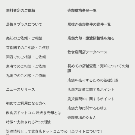
無料査定のご依頼
売却成功事例一覧
東京23区のカラオケ・パブ・スナックの居抜き売却物件の案件
港区のお弁当・惣菜・デリの居抜き売却物件の案件一覧
新橋駅のバーの居抜き売却物件の案件一覧
一覧
居抜きプラスについて
居抜き売却物件の案件一覧
港区のカラオケ・パブ・スナックの居抜き売却物件の案件一覧
新橋駅の居酒屋・ダイニングバーの居抜き売却物件の案件一覧
東京23区のバーの居抜き売却物件の案件一覧
売却のご依頼・ご相談
港区のバーの居抜き売却物件の案件一覧
新橋駅の和食の居抜き売却物件の案件一覧
店舗売却・譲渡額相場を知る
東京23区の居酒屋・ダイニングバーの居抜き売却物件の案件一
首都圏でのご相談・ご依頼
覧
港区の居酒屋・ダイニングバーの居抜き売却物件の案件一覧
新橋駅の洋食の居抜き売却物件の案件一覧
飲食店閉店データベース
関西でのご相談・ご依頼
東京23区の専門料理の居抜き売却物件の案件一覧
港区の専門料理の居抜き売却物件の案件一覧
新橋駅のその他の居抜き売却物件の案件一覧
初めての店舗査定・売却についての知
東海でのご相談・ご依頼
識
東京23区の和食の居抜き売却物件の案件一覧
九州でのご相談・ご依頼
港区の和食の居抜き売却物件の案件一覧
店舗を売却するための基礎知識
東京23区の洋食の居抜き売却物件の案件一覧
ニュースリリース
店舗内設備に関するポイント
港区の洋食の居抜き売却物件の案件一覧
賃貸借契約に関するポイント
東京23区のその他の居抜き売却物件の案件一覧
港区のその他の居抜き売却物件の案件一覧
初めてご利用になる方へ
店舗売却に関する心構え
飲食店ドットコム 居抜き売却とは
売却現場のＱ＆Ａ
特徴〜支持される2つの理由
譲渡情報として飲食店ドットコムで公
［当サイトについて］