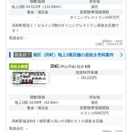
階数/面積
所在地
地上2階/ 34.512坪
（
114.09m
）
港区
2
敷金・保証金
前業態/希望譲渡額
-
ダイニングレストラン/100万円
浜松町駅近く！ビルイン2階のダイニングレストラン居抜き店舗で
す！
取扱会社: －
譲渡No.：6942
公開日：2018-02-05
募集終了
港区（田町）地上1階店舗の居抜き売却案件
田町
居抜き譲渡
(JR山手線) 徒歩
6分
現賃料/坪単価
－ /34,123円
階数/面積
所在地
地上1階/ 18.99坪
（
62.8m
）
港区
2
敷金・保証金
前業態/希望譲渡額
-
ビストロ/540万円
田町駅徒歩6分！桜田通り沿いの1階ビストロ居抜き店舗
取扱会社: －
譲渡No.：6762