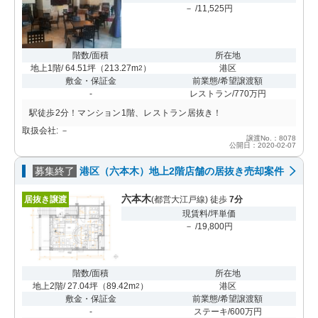
－ /11,525円
階数/面積
所在地
地上1階/ 64.51坪
（
213.27m
）
港区
2
敷金・保証金
前業態/希望譲渡額
-
レストラン/770万円
駅徒歩2分！マンション1階、レストラン居抜き！
取扱会社: －
譲渡No.：8078
公開日：2020-02-07
募集終了
港区（六本木）地上2階店舗の居抜き売却案件
六本木
居抜き譲渡
(都営大江戸線) 徒歩
7分
現賃料/坪単価
－ /19,800円
階数/面積
所在地
地上2階/ 27.04坪
（
89.42m
）
港区
2
敷金・保証金
前業態/希望譲渡額
-
ステーキ/600万円