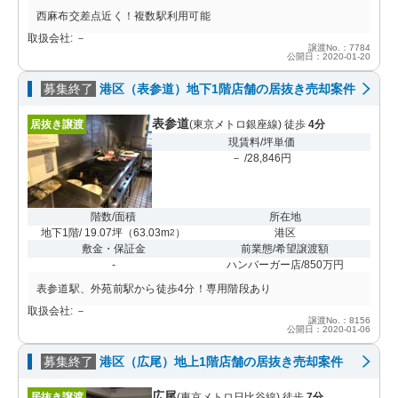
西麻布交差点近く！複数駅利用可能
取扱会社: －
譲渡No.：7784
公開日：2020-01-20
募集終了
港区（表参道）地下1階店舗の居抜き売却案件
表参道
居抜き譲渡
(東京メトロ銀座線) 徒歩
4分
現賃料/坪単価
－ /28,846円
階数/面積
所在地
地下1階/ 19.07坪
（
63.03m
）
港区
2
敷金・保証金
前業態/希望譲渡額
-
ハンバーガー店/850万円
表参道駅、外苑前駅から徒歩4分！専用階段あり
取扱会社: －
譲渡No.：8156
公開日：2020-01-06
募集終了
港区（広尾）地上1階店舗の居抜き売却案件
広尾
居抜き譲渡
(東京メトロ日比谷線) 徒歩
7分