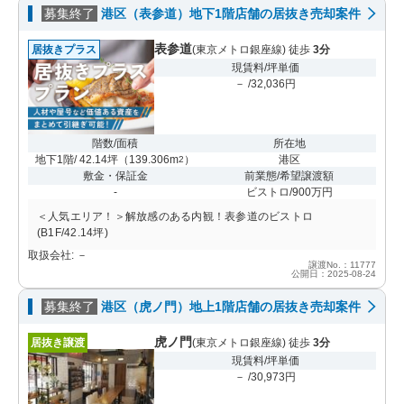
募集終了
港区（表参道）地下1階店舗の居抜き売却案件
表参道
居抜きプラス
(東京メトロ銀座線) 徒歩
3分
現賃料/坪単価
－ /32,036円
階数/面積
所在地
地下1階/ 42.14坪
（
139.306m
）
港区
2
敷金・保証金
前業態/希望譲渡額
-
ビストロ/900万円
＜人気エリア！＞解放感のある内観！表参道のビストロ
(B1F/42.14坪)
取扱会社: －
譲渡No.：11777
公開日：2025-08-24
募集終了
港区（虎ノ門）地上1階店舗の居抜き売却案件
虎ノ門
居抜き譲渡
(東京メトロ銀座線) 徒歩
3分
現賃料/坪単価
－ /30,973円