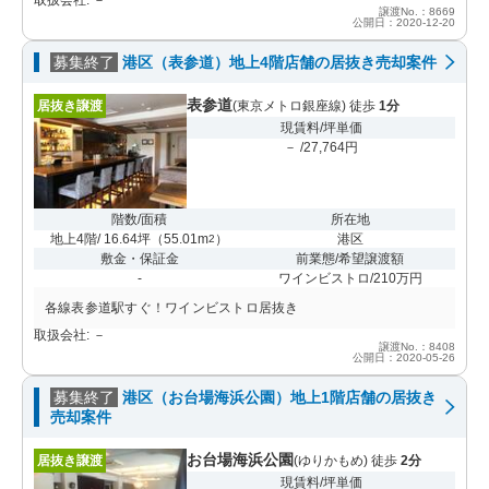
譲渡No.：8669
公開日：2020-12-20
募集終了
港区（表参道）地上4階店舗の居抜き売却案件
表参道
居抜き譲渡
(東京メトロ銀座線) 徒歩
1分
現賃料/坪単価
－ /27,764円
階数/面積
所在地
地上4階/ 16.64坪
（
55.01m
）
港区
2
敷金・保証金
前業態/希望譲渡額
-
ワインビストロ/210万円
各線表参道駅すぐ！ワインビストロ居抜き
取扱会社: －
譲渡No.：8408
公開日：2020-05-26
募集終了
港区（お台場海浜公園）地上1階店舗の居抜き
売却案件
お台場海浜公園
居抜き譲渡
(ゆりかもめ) 徒歩
2分
現賃料/坪単価