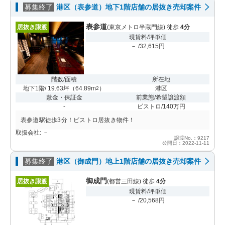
募集終了
港区（表参道）地下1階店舗の居抜き売却案件
表参道
居抜き譲渡
(東京メトロ半蔵門線) 徒歩
4分
現賃料/坪単価
－ /32,615円
階数/面積
所在地
地下1階/ 19.63坪
（
64.89m
）
港区
2
敷金・保証金
前業態/希望譲渡額
-
ビストロ/140万円
表参道駅徒歩3分！ビストロ居抜き物件！
取扱会社: －
譲渡No.：9217
公開日：2022-11-11
募集終了
港区（御成門）地上1階店舗の居抜き売却案件
御成門
居抜き譲渡
(都営三田線) 徒歩
4分
現賃料/坪単価
－ /20,568円