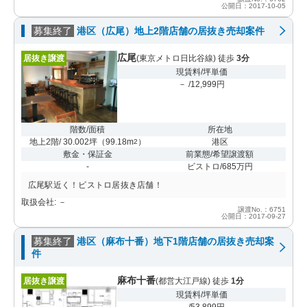
公開日：2017-10-05
募集終了
港区（広尾）地上2階店舗の居抜き売却案件
広尾
居抜き譲渡
(東京メトロ日比谷線) 徒歩
3分
現賃料/坪単価
－ /12,999円
階数/面積
所在地
地上2階/ 30.002坪
（
99.18m
）
港区
2
敷金・保証金
前業態/希望譲渡額
-
ビストロ/685万円
広尾駅近く！ビストロ居抜き店舗！
取扱会社: －
譲渡No.：6751
公開日：2017-09-27
募集終了
港区（麻布十番）地下1階店舗の居抜き売却案
件
麻布十番
居抜き譲渡
(都営大江戸線) 徒歩
1分
現賃料/坪単価
－ /53,899円