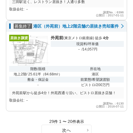
三田駅近く、レストラン居抜き！人通り多数
取扱会社: －
譲渡No.：6396
公開日：2017-01-11
募集終了
港区（外苑前）地上2階店舗の居抜き売却案件
外苑前
居抜き譲渡
(東京メトロ銀座線) 徒歩
4分
現賃料/坪単価
－ /14,057円
階数/面積
所在地
地上2階/ 25.61坪
（
84.68m
）
港区
2
敷金・保証金
前業態/希望譲渡額
-
ビストロ/200万円
外苑前駅から徒歩4分！外苑西通り沿い、ビストロ居抜き店舗！
取扱会社: －
譲渡No.：6130
公開日：2016-07-11
29
1
20
件
〜
件表示
次へ