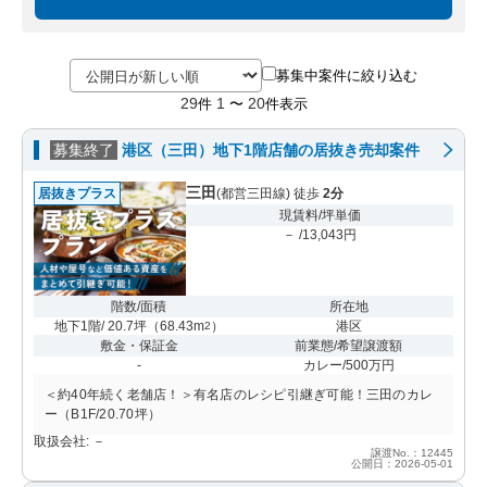
募集中案件に絞り込む
29
1
20
件
〜
件表示
募集終了
港区（三田）地下1階店舗の居抜き売却案件
三田
居抜きプラス
(都営三田線) 徒歩
2分
現賃料/坪単価
－ /13,043円
階数/面積
所在地
地下1階/ 20.7坪
（
68.43m
）
港区
2
敷金・保証金
前業態/希望譲渡額
-
カレー/500万円
＜約40年続く老舗店！＞有名店のレシピ引継ぎ可能！三田のカレ
ー（B1F/20.70坪）
取扱会社: －
譲渡No.：12445
公開日：2026-05-01