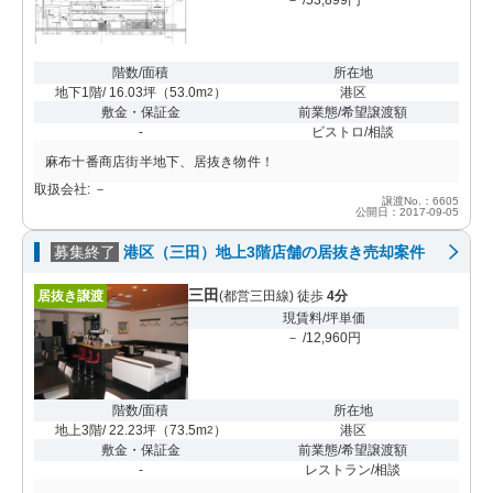
階数/面積
所在地
地下1階/ 16.03坪
（
53.0m
）
港区
2
敷金・保証金
前業態/希望譲渡額
-
ビストロ/相談
麻布十番商店街半地下、居抜き物件！
取扱会社: －
譲渡No.：6605
公開日：2017-09-05
募集終了
港区（三田）地上3階店舗の居抜き売却案件
三田
居抜き譲渡
(都営三田線) 徒歩
4分
現賃料/坪単価
－ /12,960円
階数/面積
所在地
地上3階/ 22.23坪
（
73.5m
）
港区
2
敷金・保証金
前業態/希望譲渡額
-
レストラン/相談