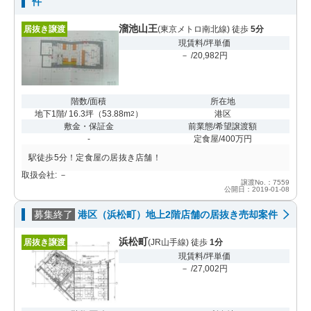
件
溜池山王
居抜き譲渡
(東京メトロ南北線) 徒歩
5分
現賃料/坪単価
－ /20,982円
階数/面積
所在地
地下1階/ 16.3坪
（
53.88m
）
港区
2
敷金・保証金
前業態/希望譲渡額
-
定食屋/400万円
駅徒歩5分！定食屋の居抜き店舗！
取扱会社: －
譲渡No.：7559
公開日：2019-01-08
募集終了
港区（浜松町）地上2階店舗の居抜き売却案件
浜松町
居抜き譲渡
(JR山手線) 徒歩
1分
現賃料/坪単価
－ /27,002円