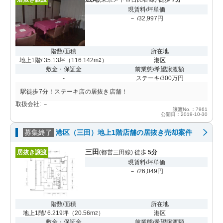
現賃料/坪単価
－ /32,997円
階数/面積
所在地
地上1階/ 35.13坪
（
116.142m
）
港区
2
敷金・保証金
前業態/希望譲渡額
-
ステーキ/300万円
駅徒歩7分！ステーキ店の居抜き店舗！
取扱会社: －
譲渡No.：7961
公開日：2019-10-30
募集終了
港区（三田）地上1階店舗の居抜き売却案件
三田
居抜き譲渡
(都営三田線) 徒歩
5分
現賃料/坪単価
－ /26,049円
階数/面積
所在地
地上1階/ 6.219坪
（
20.56m
）
港区
2
敷金・保証金
前業態/希望譲渡額