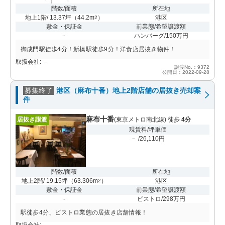
階数/面積
所在地
地上1階/ 13.37坪
（
44.2m
）
港区
2
敷金・保証金
前業態/希望譲渡額
-
ハンバーグ/150万円
御成門駅徒歩4分！新橋駅徒歩9分！洋食店居抜き物件！
取扱会社: －
譲渡No.：9372
公開日：2022-09-28
募集終了
港区（麻布十番）地上2階店舗の居抜き売却案
件
麻布十番
居抜き譲渡
(東京メトロ南北線) 徒歩
4分
現賃料/坪単価
－ /26,110円
階数/面積
所在地
地上2階/ 19.15坪
（
63.306m
）
港区
2
敷金・保証金
前業態/希望譲渡額
-
ビストロ/298万円
駅徒歩4分、ビストロ業態の居抜き店舗情報！
取扱会社: －