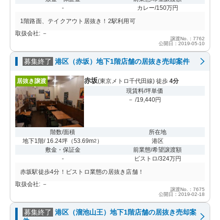
-
カレー/150万円
1階路面、テイクアウト居抜き！2駅利用可
取扱会社: －
譲渡No.：7762
公開日：2019-05-10
募集終了
港区（赤坂）地下1階店舗の居抜き売却案件
赤坂
居抜き譲渡
(東京メトロ千代田線) 徒歩
4分
現賃料/坪単価
－ /19,440円
階数/面積
所在地
地下1階/ 16.24坪
（
53.69m
）
港区
2
敷金・保証金
前業態/希望譲渡額
-
ビストロ/324万円
赤坂駅徒歩4分！ビストロ業態の居抜き店舗！
取扱会社: －
譲渡No.：7675
公開日：2019-02-18
募集終了
港区（溜池山王）地下1階店舗の居抜き売却案