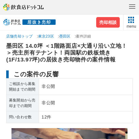
売却相談
menu
店舗売却トップ
東京23区
墨田区
案件詳細
墨田区 14.0坪 ＜1階路面店×大通り沿い立地！
＞売主所有テナント！両国駅の鉄板焼き
(1F/13.97坪)の居抜き売却物件の案件情報
この案件の反響
ご相談から募集
非公開
開始までの期間
募集開始から売
非公開
却までの期間
12件
問い合わせ数