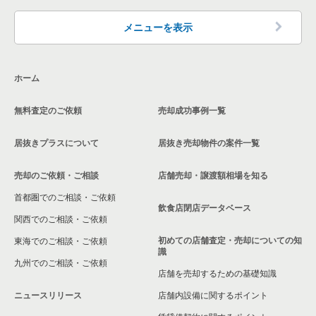
両国駅の洋食の居抜き売却物件の案件一覧
墨田区の20坪以下の飲食店の居抜き売却物件の案件一覧
東京23区のカフェの居抜き売却物件の案件一覧
墨田区のカフェの居抜き売却物件の案件一覧
メニューを表示
両国駅の20坪以下の飲食店の居抜き売却物件の案件一覧
東京23区のテイクアウトの居抜き売却物件の案件一覧
墨田区のテイクアウトの居抜き売却物件の案件一覧
東京23区の20坪以下の鉄板焼き・お好み焼の居抜き売却物件の
ホーム
案件一覧
東京23区のお弁当・惣菜・デリの居抜き売却物件の案件一覧
墨田区のお弁当・惣菜・デリの居抜き売却物件の案件一覧
無料査定のご依頼
売却成功事例一覧
東京23区のカラオケ・パブ・スナックの居抜き売却物件の案件
墨田区のカラオケ・パブ・スナックの居抜き売却物件の案件一
一覧
覧
居抜きプラスについて
居抜き売却物件の案件一覧
東京23区のバーの居抜き売却物件の案件一覧
墨田区のバーの居抜き売却物件の案件一覧
売却のご依頼・ご相談
店舗売却・譲渡額相場を知る
東京23区の居酒屋・ダイニングバーの居抜き売却物件の案件一
墨田区の居酒屋・ダイニングバーの居抜き売却物件の案件一覧
首都圏でのご相談・ご依頼
覧
飲食店閉店データベース
墨田区の和食の居抜き売却物件の案件一覧
関西でのご相談・ご依頼
東京23区の専門料理の居抜き売却物件の案件一覧
初めての店舗査定・売却についての知
東海でのご相談・ご依頼
墨田区の洋食の居抜き売却物件の案件一覧
識
東京23区の和食の居抜き売却物件の案件一覧
九州でのご相談・ご依頼
店舗を売却するための基礎知識
墨田区のその他の居抜き売却物件の案件一覧
東京23区の洋食の居抜き売却物件の案件一覧
ニュースリリース
店舗内設備に関するポイント