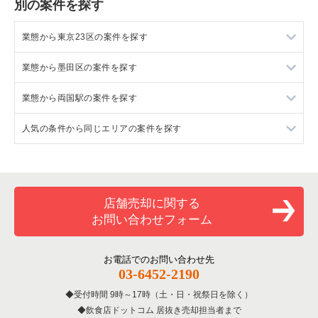
別の案件を探す
業態から東京23区の案件を探す
業態から墨田区の案件を探す
東京23区のラーメンの居抜き売却物件の案件一覧
業態から両国駅の案件を探す
東京23区のフランス料理の居抜き売却物件の案件一覧
墨田区のラーメンの居抜き売却物件の案件一覧
人気の条件から同じエリアの案件を探す
東京23区のイタリア料理の居抜き売却物件の案件一覧
墨田区のフランス料理の居抜き売却物件の案件一覧
両国駅のラーメンの居抜き売却物件の案件一覧
東京23区の中華の居抜き売却物件の案件一覧
墨田区のイタリア料理の居抜き売却物件の案件一覧
両国駅の鉄板焼き・お好み焼の居抜き売却物件の案件一覧
東京23区の1階の飲食店の居抜き売却物件の案件一覧
東京23区のそば・うどんの居抜き売却物件の案件一覧
墨田区の中華の居抜き売却物件の案件一覧
両国駅のカフェの居抜き売却物件の案件一覧
墨田区の1階の飲食店の居抜き売却物件の案件一覧
店舗売却に関する
お問い合わせフォーム
東京23区の寿司の居抜き売却物件の案件一覧
墨田区のそば・うどんの居抜き売却物件の案件一覧
両国駅のテイクアウトの居抜き売却物件の案件一覧
両国駅の1階の飲食店の居抜き売却物件の案件一覧
東京23区の焼肉の居抜き売却物件の案件一覧
墨田区の焼肉の居抜き売却物件の案件一覧
両国駅のカラオケ・パブ・スナックの居抜き売却物件の案件一
東京23区の1階の鉄板焼き・お好み焼の居抜き売却物件の案件
お電話でのお問い合わせ先
覧
一覧
03-6452-2190
東京23区の鉄板焼き・お好み焼の居抜き売却物件の案件一覧
墨田区の鉄板焼き・お好み焼の居抜き売却物件の案件一覧
両国駅の居酒屋・ダイニングバーの居抜き売却物件の案件一覧
東京23区の20坪以下の飲食店の居抜き売却物件の案件一覧
受付時間 9時～17時（土・日・祝祭日を除く）
飲食店ドットコム 居抜き売却担当者まで
東京23区のアジア料理の居抜き売却物件の案件一覧
墨田区のアジア料理の居抜き売却物件の案件一覧