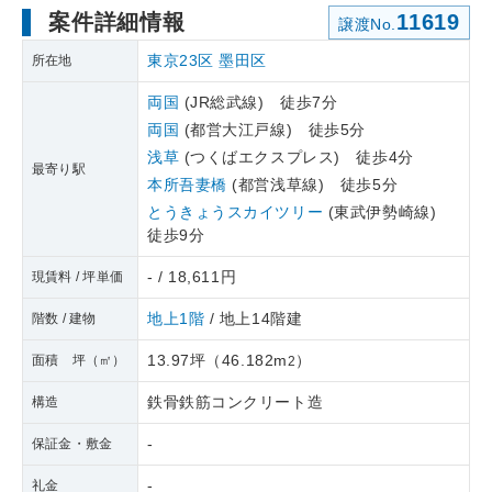
案件詳細情報
11619
譲渡No.
東京23区
墨田区
所在地
両国
(JR総武線) 徒歩7分
両国
(都営大江戸線) 徒歩5分
浅草
(つくばエクスプレス) 徒歩4分
最寄り駅
本所吾妻橋
(都営浅草線) 徒歩5分
とうきょうスカイツリー
(東武伊勢崎線)
徒歩9分
- / 18,611円
現賃料 / 坪単価
地上1階
/ 地上14階建
階数 / 建物
13.97坪
（
46.182m
）
面積 坪（㎡）
2
鉄骨鉄筋コンクリート造
構造
-
保証金・敷金
-
礼金