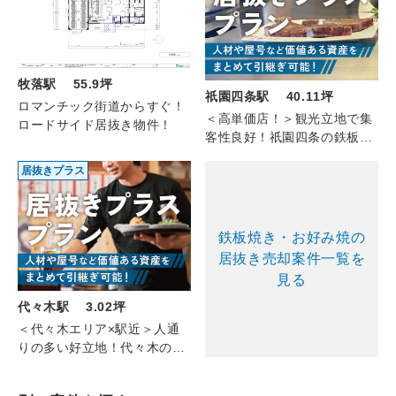
牧落駅 55.9坪
祇園四条駅 40.11坪
ロマンチック街道からすぐ！
＜高単価店！＞観光立地で集
ロードサイド居抜き物件！
客性良好！祇園四条の鉄板焼
き（1F-2F/40.11坪）
居抜きプラス
鉄板焼き・お好み焼の
居抜き売却案件一覧を
見る
代々木駅 3.02坪
＜代々木エリア×駅近＞人通
りの多い好立地！代々木のた
こ焼き（1F/3.02坪）