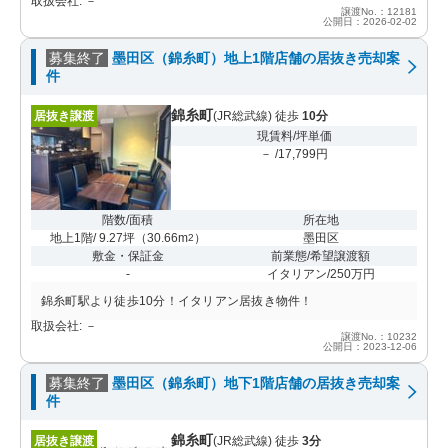
取扱会社: －
譲渡No.：12181
公開日：2026-02-02
募集終了
墨田区（錦糸町）地上1階店舗の居抜き売却案
件
錦糸町
居抜き譲渡
(JR総武線) 徒歩
10分
現賃料/坪単価
－ /17,799円
階数/面積
所在地
地上1階/ 9.27坪
（
30.66m
）
墨田区
2
敷金・保証金
前業態/希望譲渡額
-
イタリアン/250万円
錦糸町駅より徒歩10分！イタリアン居抜き物件！
取扱会社: －
譲渡No.：10232
公開日：2023-12-06
募集終了
墨田区（錦糸町）地下1階店舗の居抜き売却案
件
錦糸町
居抜き譲渡
(JR総武線) 徒歩
3分