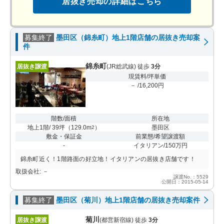
居抜き売却の詳細はこちら
募集終了
墨田区（錦糸町）地上1階店舗の居抜き売却案
件
錦糸町
居抜き譲渡
(JR総武線) 徒歩
3分
現賃料/坪単価
－ /16,200円
階数/面積
所在地
地上1階/ 39坪
（
129.0m
）
墨田区
2
敷金・保証金
前業態/希望譲渡額
-
イタリアン/150万円
錦糸町近く！1階路面の好立地！イタリアンの居抜き店舗です！
取扱会社: －
譲渡No.：5529
公開日：2015-05-14
募集終了
墨田区（菊川）地上1階店舗の居抜き売却案件
菊川
居抜き譲渡
(都営新宿線) 徒歩
3分