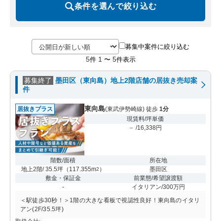
条件を選んで絞り込む
募集中案件に絞り込む
5
1
5
件
〜
件表示
募集終了
墨田区（東向島）地上2階店舗の居抜き売却案
件
東向島
居抜きプラス
(東武伊勢崎線) 徒歩
1分
現賃料/坪単価
－ /16,338円
階数/面積
所在地
地上2階/ 35.5坪
（
117.355m
）
墨田区
2
敷金・保証金
前業態/希望譲渡額
-
イタリアン/300万円
＜駅徒歩30秒！＞1階の大きな看板で視認性良好！東向島のイタリ
アン(2F/35.5坪)