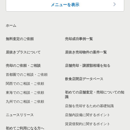
東京23区の洋食の居抜き売却物件の案件一覧
品川区の飲食店の居抜き売却物件の案件一覧
メニューを表示
東京23区のその他の居抜き売却物件の案件一覧
大田区の飲食店の居抜き売却物件の案件一覧
ホーム
荒川区の飲食店の居抜き売却物件の案件一覧
無料査定のご依頼
売却成功事例一覧
中野区の飲食店の居抜き売却物件の案件一覧
居抜きプラスについて
居抜き売却物件の案件一覧
売却のご依頼・ご相談
店舗売却・譲渡額相場を知る
首都圏でのご相談・ご依頼
飲食店閉店データベース
関西でのご相談・ご依頼
初めての店舗査定・売却についての知
東海でのご相談・ご依頼
識
九州でのご相談・ご依頼
店舗を売却するための基礎知識
ニュースリリース
店舗内設備に関するポイント
賃貸借契約に関するポイント
初めてご利用になる方へ