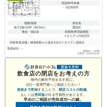
現賃料/坪単価
－ /10,800円
階数/面積
所在地
地下1階/ 20坪
（
66.0m
）
墨田区
2
敷金・保証金
前業態/希望譲渡額
-
イタリアン/700万円
内装美装店舗！錦糸町駅から徒歩3分のイタリアン居抜き
取扱会社: －
譲渡No.：5898
公開日：2016-02-24
飲食店の閉店をお考えの方
物件の解約予告を出す前に、
ぜひ一度専門家へご相談ください！
居抜きで売却
することで、
閉店コストの削減
、
もしくは
売却益
が出る可能性があります。
早めのご相談が売却成功への鍵。