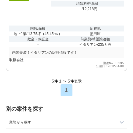
現賃料/坪単価
－ /12,218円
階数/面積
所在地
地上1階/ 13.75坪
（
45.45m
）
墨田区
2
敷金・保証金
前業態/希望譲渡額
-
イタリアン/235万円
内装美装！イタリアンの譲渡情報です！
取扱会社: －
譲渡No.：3295
公開日：2012-04-09
5
1
5
件
〜
件表示
1
別の案件を探す
業態から探す