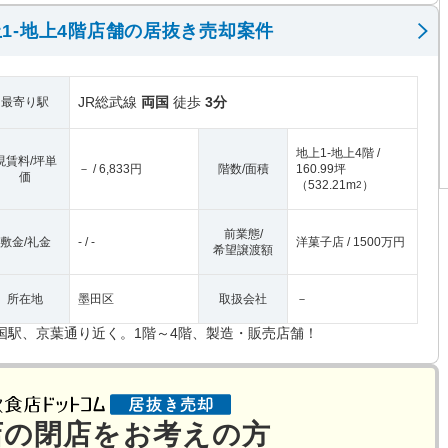
1-地上4階店舗の居抜き売却案件
JR総武線
両国
徒歩
3分
最寄り駅
地上1-地上4階 /
現賃料/坪単
－ / 6,833円
階数/面積
160.99坪
価
（
532.21m
）
2
前業態/
敷金/礼金
- / -
洋菓子店 / 1500万円
希望譲渡額
所在地
墨田区
取扱会社
－
国駅、京葉通り近く。1階～4階、製造・販売店舗！
店の閉店をお考えの方