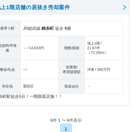
上1階店舗の居抜き売却案件
JR総武線
錦糸町
徒歩
5分
最寄り駅
地上1階 /
現賃料/坪単
－ / 14,633円
階数/面積
21.87坪
価
（
72.29m
）
2
前業態/
敷金/礼金
- / -
洋食 / 390万円
希望譲渡額
所在地
墨田区
取扱会社
－
糸町駅徒歩5分！一階路面店舗！！
6
件
1
〜
6
件表示
1