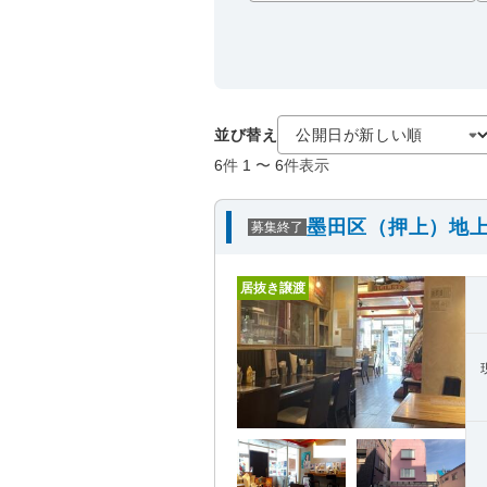
並び替え
6
件
1
〜
6
件表示
墨田区（押上）地上
募集終了
居抜き譲渡