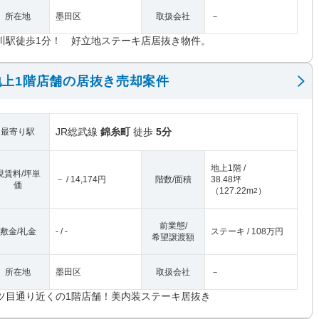
所在地
墨田区
取扱会社
－
川駅徒歩1分！ 好立地ステーキ店居抜き物件。
上1階店舗の居抜き売却案件
JR総武線
錦糸町
徒歩
5分
最寄り駅
地上1階 /
現賃料/坪単
－ / 14,174円
階数/面積
38.48坪
価
（
127.22m
）
2
前業態/
敷金/礼金
- / -
ステーキ / 108万円
希望譲渡額
所在地
墨田区
取扱会社
－
ツ目通り近くの1階店舗！美内装ステーキ居抜き