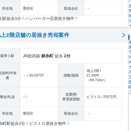
所在地
墨田区
取扱会社
－
上駅徒歩3分！ハンバーガー店居抜き物件！
上2階店舗の居抜き売却案件
JR総武線
錦糸町
徒歩
2分
最寄り駅
地上2階 /
現賃料/坪単
－ / 39,597円
階数/面積
21.09坪
価
（
69.73m
）
2
前業態/
敷金/礼金
- / -
ビストロ / 250万円
希望譲渡額
所在地
墨田区
取扱会社
－
糸町駅徒歩2分！ビストロ居抜き物件！