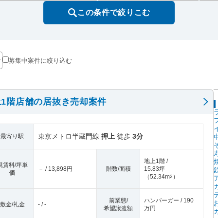
この条件で絞りこむ
募集中案件に絞り込む
1階店舗の居抜き売却案件
東京メトロ半蔵門線
押上
徒歩
3分
最寄り駅
地上1階 /
現賃料/坪単
－ / 13,898円
階数/面積
15.83坪
価
（
52.34m
）
2
前業態/
ハンバーガー / 190
敷金/礼金
- / -
希望譲渡額
万円