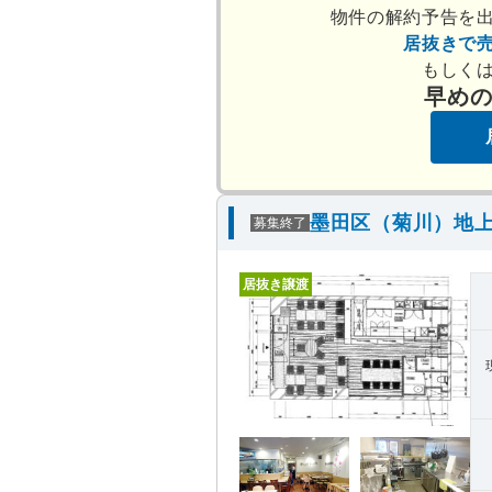
物件の解約予告を
居抜きで
もしく
早め
墨田区（菊川）地上
募集終了
居抜き譲渡