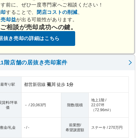
出す前に、ぜひ一度専門家へご相談ください！
売却
することで、
閉店コストの削減
、
は
売却益
が出る可能性があります。
のご相談が売却成功への鍵。
居抜き売却の詳細はこちら
1階店舗の居抜き売却案件
都営新宿線
菊川
徒歩
1分
最寄り駅
地上1階 /
現賃料/坪単
－ / 20,063円
階数/面積
22.07坪
価
（
72.96m
）
2
前業態/
敷金/礼金
- / -
ステーキ / 270万円
希望譲渡額