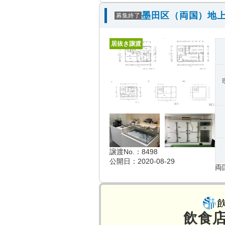
墨田区（両国）地上
募集終了
居抜き譲渡
譲渡No.：8498
公開日：2020-08-29
両
飲食