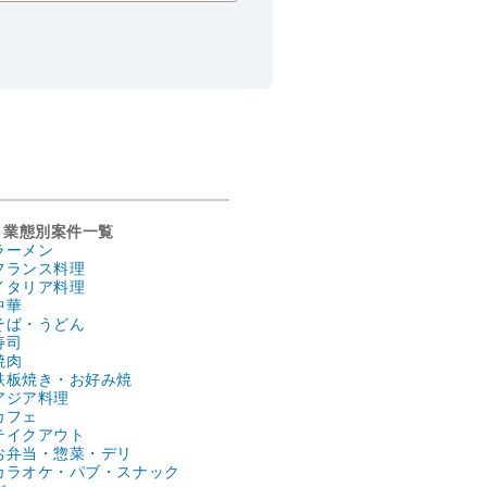
業態別案件一覧
ラーメン
フランス料理
イタリア料理
中華
そば・うどん
寿司
焼肉
鉄板焼き・お好み焼
アジア料理
カフェ
テイクアウト
お弁当・惣菜・デリ
カラオケ・パブ・スナック