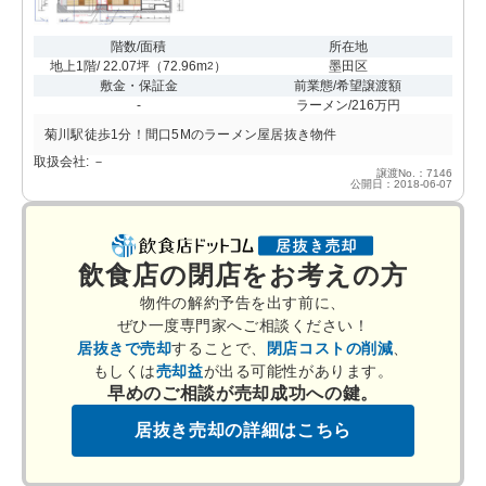
階数/面積
所在地
地上1階/ 22.07坪
（
72.96m
）
墨田区
2
敷金・保証金
前業態/希望譲渡額
-
ラーメン/216万円
菊川駅徒歩1分！間口5Mのラーメン屋居抜き物件
取扱会社: －
譲渡No.：7146
公開日：2018-06-07
飲食店の閉店をお考えの方
物件の解約予告を出す前に、
ぜひ一度専門家へご相談ください！
居抜きで売却
することで、
閉店コストの削減
、
もしくは
売却益
が出る可能性があります。
早めのご相談が売却成功への鍵。
居抜き売却の詳細はこちら