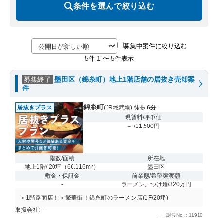
条件を選んで絞り込む
募集中案件に絞り込む
5
1
5
件
〜
件表示
募集終了
墨田区（錦糸町）地上1階店舗の居抜き売却案
件
錦糸町
居抜きプラス
(JR総武線) 徒歩
6分
現賃料/坪単価
－ /11,500円
階数/面積
所在地
地上1階/ 20坪
（
66.116m
）
墨田区
2
敷金・保証金
前業態/希望譲渡額
-
ラーメン、つけ麺/320万円
＜1階路面店！＞繁華街！錦糸町のラーメン店(1F/20坪)
取扱会社: －
譲渡No.：11910