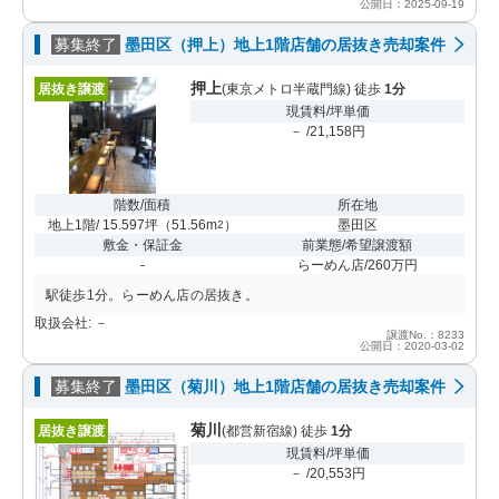
公開日：2025-09-19
募集終了
墨田区（押上）地上1階店舗の居抜き売却案件
押上
居抜き譲渡
(東京メトロ半蔵門線) 徒歩
1分
現賃料/坪単価
－ /21,158円
階数/面積
所在地
地上1階/ 15.597坪
（
51.56m
）
墨田区
2
敷金・保証金
前業態/希望譲渡額
-
らーめん店/260万円
駅徒歩1分。らーめん店の居抜き。
取扱会社: －
譲渡No.：8233
公開日：2020-03-02
募集終了
墨田区（菊川）地上1階店舗の居抜き売却案件
菊川
居抜き譲渡
(都営新宿線) 徒歩
1分
現賃料/坪単価
－ /20,553円