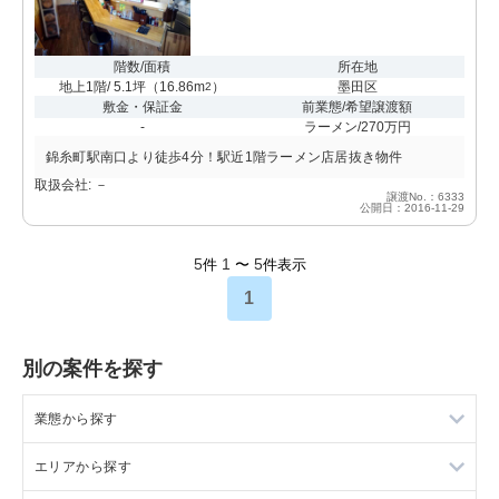
階数/面積
所在地
地上1階/ 5.1坪
（
16.86m
）
墨田区
2
敷金・保証金
前業態/希望譲渡額
-
ラーメン/270万円
錦糸町駅南口より徒歩4分！駅近1階ラーメン店居抜き物件
取扱会社: －
譲渡No.：6333
公開日：2016-11-29
5
1
5
件
〜
件表示
1
別の案件を探す
業態から探す
エリアから探す
ラーメンの居抜き売却物件の案件一覧