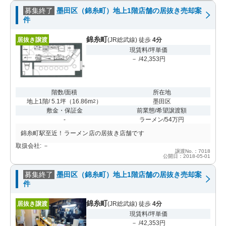
募集終了
墨田区（錦糸町）地上1階店舗の居抜き売却案
件
錦糸町
居抜き譲渡
(JR総武線) 徒歩
4分
現賃料/坪単価
－ /42,353円
階数/面積
所在地
地上1階/ 5.1坪
（
16.86m
）
墨田区
2
敷金・保証金
前業態/希望譲渡額
-
ラーメン/54万円
錦糸町駅至近！ラーメン店の居抜き店舗です
取扱会社: －
譲渡No.：7018
公開日：2018-05-01
募集終了
墨田区（錦糸町）地上1階店舗の居抜き売却案
件
錦糸町
居抜き譲渡
(JR総武線) 徒歩
4分
現賃料/坪単価
－ /42,353円