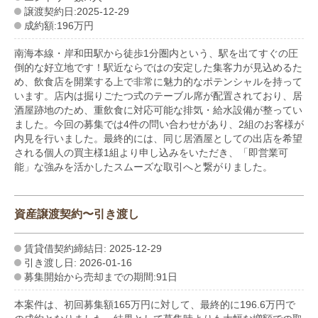
譲渡契約日:2025-12-29
成約額:196万円
南海本線・岸和田駅から徒歩1分圏内という、駅を出てすぐの圧
倒的な好立地です！駅近ならではの安定した集客力が見込めるた
め、飲食店を開業する上で非常に魅力的なポテンシャルを持って
います。店内は掘りごたつ式のテーブル席が配置されており、居
酒屋跡地のため、重飲食に対応可能な排気・給水設備が整ってい
ました。今回の募集では4件の問い合わせがあり、2組のお客様が
内見を行いました。最終的には、同じ居酒屋としての出店を希望
される個人の買主様1組より申し込みをいただき、「即営業可
能」な強みを活かしたスムーズな取引へと繋がりました。
資産譲渡契約〜引き渡し
賃貸借契約締結日: 2025-12-29
引き渡し日: 2026-01-16
募集開始から売却までの期間:91日
本案件は、初回募集額165万円に対して、最終的に196.6万円で