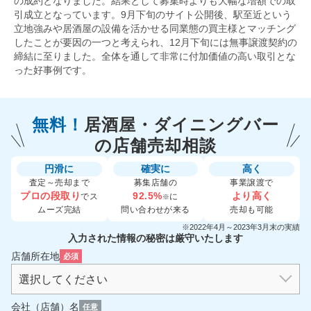
の成約となりました。結果として募集時よりも大幅な増額での取
引成立となっています。9月下旬のサイト公開後、駅至近という
立地強みや居酒屋の設備を活かせる同業態の買主様とマッチング
したことが要因の一つと考えられ、12月下旬には無事譲渡契約の
締結に至りました。全体を通して非常に付加価値の高い取引とな
った好事例です。
無料！
居酒屋・ダイニングバー
の
店舗売却相談
円滑に
確実に
高く
査定～売却まで
募集店舗の
事業譲渡で
プロの段取り
92.5%
より高く
でス
に
※
ムーズ完結
問い合わせが来る
売却も可能
※2022年4月～2023年3月末の実績
入力された情報の秘密は厳守いたします
店舗所在地
必須
会社（店舗）名
任意