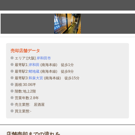
売却店舗データ
エリア:[大阪]
岸和田市
最寄駅1:
岸和田
(南海本線) 徒歩1分
最寄駅2:
蛸地蔵
(南海本線) 徒歩9分
最寄駅3:
和泉大宮
(南海本線) 徒歩15分
面積:30.06坪
階数:地上2階
営業年数:2.8年
売主業態: 居酒屋
買主業態:-
店舗売却までの流れを