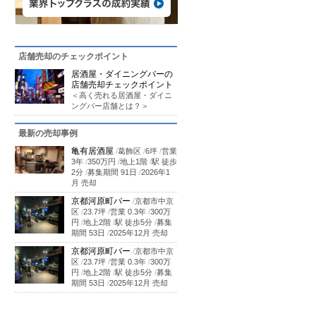
店舗売却のチェックポイント
居酒屋・ダイニングバーの
店舗売却チェックポイント
＜高く売れる居酒屋・ダイニ
ングバー店舗とは？＞
最新の売却事例
亀有居酒屋
/
葛飾区
/
6坪
/
営業
3年
/
350万円
/
地上1階
/
駅 徒歩
2分
/
募集期間 91日
/
2026年1
月 売却
京都河原町バー
/
京都市中京
区
/
23.7坪
/
営業 0.3年
/
300万
円
/
地上2階
/
駅 徒歩5分
/
募集
期間 53日
/
2025年12月 売却
京都河原町バー
/
京都市中京
区
/
23.7坪
/
営業 0.3年
/
300万
円
/
地上2階
/
駅 徒歩5分
/
募集
期間 53日
/
2025年12月 売却