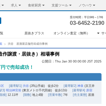
装
求人
食材厨房
支援ツール
ノウハウ
受付時間：平日9時～17時
03-6452-2190
一覧
居抜きプラス
オンライン査定（無料）
サ
覧
渋谷 居酒屋店舗売却成功事例
造作譲渡・居抜き）相場事例
公開日：Thu Jan 30 00:00:00 JST 2025
0万円で売却成功！
谷区
[最寄駅1]
渋谷
(JR山手線) 徒歩2分
[最寄駅2]
神泉
(京王井
駅3]
明治神宮前
(東京メトロ千代田線) 徒歩13分
[最寄駅4]
原宿
[面積]
12.11坪
[階数]
地上4階
[営業年数]
7年
[売主業態]
居酒