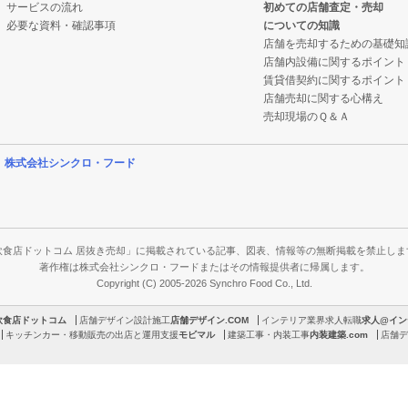
サービスの流れ
初めての店舗査定・売却
必要な資料・確認事項
についての知識
店舗を売却するための基礎知
店舗内設備に関するポイント
賃貸借契約に関するポイント
店舗売却に関する心構え
売却現場のＱ＆Ａ
営
株式会社シンクロ・フード
飲食店ドットコム 居抜き売却」に掲載されている記事、図表、情報等の無断掲載を禁止しま
著作権は株式会社シンクロ・フードまたはその情報提供者に帰属します。
Copyright (C) 2005-2026 Synchro Food Co., Ltd.
飲食店ドットコム
店舗デザイン設計施工
店舗デザイン.COM
インテリア業界求人転職
求人@イン
キッチンカー・移動販売の出店と運用支援
モビマル
建築工事・内装工事
内装建築.com
店舗デ