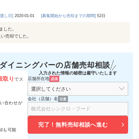
き渡し日]
2020-01-01
[募集開始から売却までの期間]
52日
ました。
良い売却でした。
・ダイニングバーの
店舗売却相談
入力された情報の秘密は厳守いたします
段取り
店舗所在地
でス
必須
会社（店舗）名
任意
い合わせが
完了！
無料売却相談へ進む
却も可能