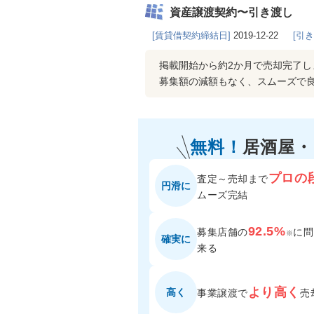
資産譲渡契約〜引き渡し
[賃貸借契約締結日]
2019-12-22
[引
掲載開始から約2か月で売却完了し
募集額の減額もなく、スムーズで
無料！
居酒屋
プロの
査定～売却まで
円滑に
ムーズ完結
92.5%
募集店舗の
に
問
※
確実に
来る
より高く
高く
事業譲渡で
売