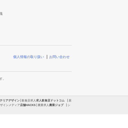
識
個人情報の取り扱い
お問い合わせ
す。
テリアデザイン
飲食店求人
求人飲食店ドットコム
居
ザインメディア
店舗HACKS
農業求人
農業ジョブ
シ