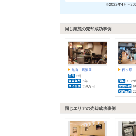
※2022年4月～2
同じ業態の売却成功事例
亀有 居酒屋
西ヶ原 
ー
6坪
3年
10.8
350万円
6
2
同じエリアの売却成功事例