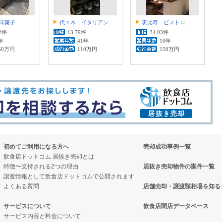
洋菓子
代々木 イタリアン
恵比寿 ビストロ
22坪
13.79坪
34.03坪
年
41年
10年
50万円
110万円
150万円
初めてご利用になる方へ
売却成功事例一覧
飲食店ドットコム 居抜き売却とは
特徴〜支持される2つの理由
居抜き売却物件の案件一覧
譲渡情報として飲食店ドットコムで公開されます
よくある質問
店舗売却・譲渡額相場を知る
サービスについて
飲食店閉店データベース
サービス内容と料金について