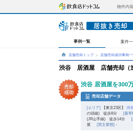
物件内
事例一覧
案件
店舗売却トップ
店舗売却成功事例一
渋谷 居酒屋 店舗売却（
渋谷 居酒屋を30
売却店舗データ
[エリア]
【東京23区】
渋
の頭線) 徒歩8分
[最寄
(JR山手線) 徒歩14分
屋
[買主業態]
-