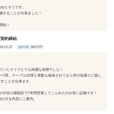
決めたそうです。
施することが出来ました！
開始！
渡契約締結
19-12-22
[成約額]
300万円
していたそうでとても綺麗な状態でした！
ー7席、テーブル10席と席数も確保されており井の頭通りに面し
出すことが出来ます。
が渋谷の激戦区で7年間営業してこられたのが良い証拠です！
組の方を内見にご案内。
！