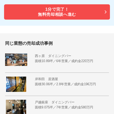
1分で
完了！
無料売却相談へ進む
同じ業態の売却成功事例
西ヶ原 ダイニングバー
面積10.89坪／6年営業／成約金220万円
岸和田 居酒屋
面積30.06坪／2.8年営業／成約金196万円
戸越銀座 ダイニングバー
面積9.075坪／7年営業／成約金580万円