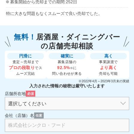
募集開始から売却までの期間:252日
特に大きな問題もなくスムーズで良い売却でした。
無料！
居酒屋・ダイニングバー
の
店舗売却相談
円滑に
確実に
高く
査定～売却まで
募集店舗の
事業譲渡で
プロの段取り
92.5%
より高く
でス
に
※
ムーズ完結
問い合わせが来る
売却も可能
※2022年4月～2023年3月末の実績
入力された情報の秘密は厳守いたします
店舗所在地
必須
会社（店舗）名
任意