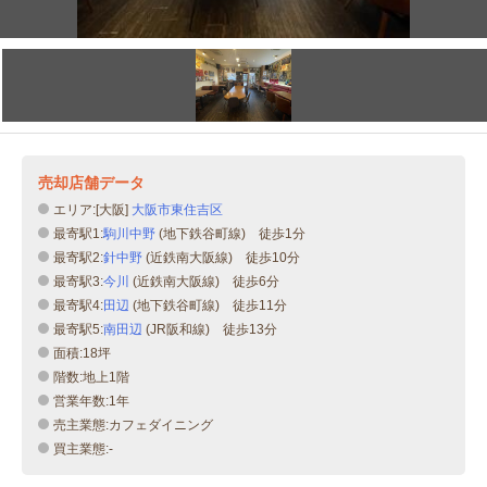
売却店舗データ
エリア:[大阪]
大阪市東住吉区
最寄駅1:
駒川中野
(地下鉄谷町線) 徒歩1分
最寄駅2:
針中野
(近鉄南大阪線) 徒歩10分
最寄駅3:
今川
(近鉄南大阪線) 徒歩6分
最寄駅4:
田辺
(地下鉄谷町線) 徒歩11分
最寄駅5:
南田辺
(JR阪和線) 徒歩13分
面積:18坪
階数:地上1階
営業年数:1年
売主業態:カフェダイニング
買主業態:-