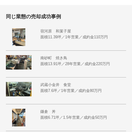
同じ業態の売却成功事例
宿河原 和菓子屋
面積11.39坪／1年営業／成約金110万円
南砂町 焼き鳥
面積13.91坪／28年営業／成約金220万円
武蔵小金井 食堂
面積7.6坪／1年営業／成約金80万円
鎌倉 丼
面積6.71坪／1.5年営業／成約金50万円