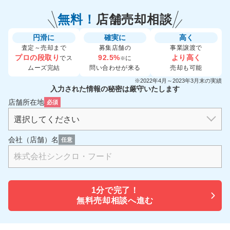
無料！
店舗売却相談
円滑に
確実に
高く
査定～売却まで
募集店舗の
事業譲渡で
プロの段取り
92.5%
より高く
でス
に
※
ムーズ完結
問い合わせが来る
売却も可能
※2022年4月～2023年3月末の実績
入力された情報の秘密は厳守いたします
店舗所在地
必須
会社（店舗）名
任意
1分で
完了！
無料売却相談へ進む