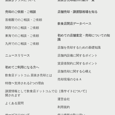
売却のご依頼・ご相談
店舗売却・譲渡額相場を知る
首都圏でのご相談・ご依頼
飲食店閉店データベース
関西でのご相談・ご依頼
初めての店舗査定・売却についての知
東海でのご相談・ご依頼
識
九州でのご相談・ご依頼
店舗を売却するための基礎知識
ニュースリリース
店舗内設備に関するポイント
賃貸借契約に関するポイント
初めてご利用になる方へ
店舗売却に関する心構え
飲食店ドットコム 居抜き売却とは
売却現場のＱ＆Ａ
特徴〜支持される2つの理由
譲渡情報として飲食店ドットコムで公
［当サイトについて］
開されます
運営会社
よくある質問
利用規約
サービスについて
個人情報の取り扱い