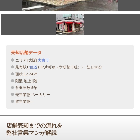
売却店舗データ
エリア:[大阪]
大東市
最寄駅1:
住道
(JR片町線（学研都市線）) 徒歩20分
面積:12.34坪
階数:地上1階
営業年数:5年
売主業態:ベーカリー
買主業態:-
店舗売却までの流れを
弊社営業マンが解説