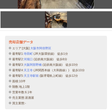
売却店舗データ
エリア:[大阪]
大阪市阿倍野区
最寄駅1:
寺田町
(JR大阪環状線) 徒歩1分
最寄駅2:
河堀口
(近鉄南大阪線) 徒歩8分
最寄駅3:
大阪阿部野橋
(近鉄南大阪線) 徒歩10分
最寄駅4:
天王寺
(JR関西本線（大和路線）) 徒歩10分
最寄駅5:
天王寺駅前
(阪堺電軌上町線) 徒歩12分
面積:10坪
階数:地上1階
営業年数:6.1年
売主業態:居酒屋
買主業態:-