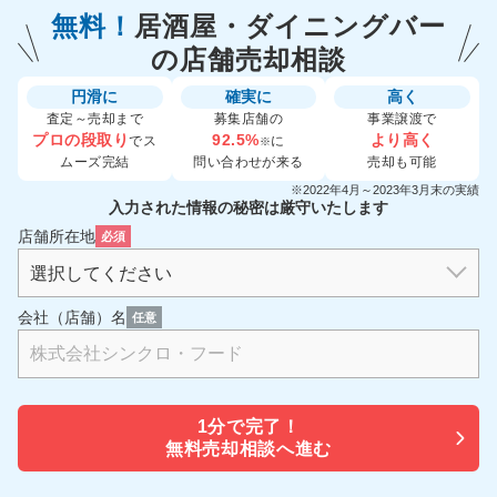
無料！
居酒屋・ダイニングバー
の
店舗売却相談
円滑に
確実に
高く
査定～売却まで
募集店舗の
事業譲渡で
プロの段取り
92.5%
より高く
でス
に
※
ムーズ完結
問い合わせが来る
売却も可能
※2022年4月～2023年3月末の実績
入力された情報の秘密は厳守いたします
店舗所在地
必須
会社（店舗）名
任意
1分で
完了！
無料売却相談へ進む