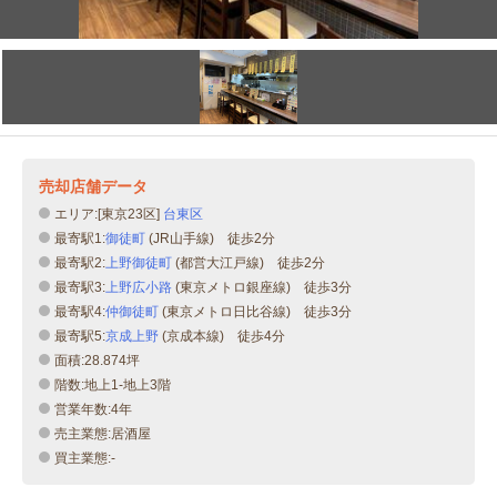
売却店舗データ
エリア:[東京23区]
台東区
最寄駅1:
御徒町
(JR山手線) 徒歩2分
最寄駅2:
上野御徒町
(都営大江戸線) 徒歩2分
最寄駅3:
上野広小路
(東京メトロ銀座線) 徒歩3分
最寄駅4:
仲御徒町
(東京メトロ日比谷線) 徒歩3分
最寄駅5:
京成上野
(京成本線) 徒歩4分
面積:28.874坪
階数:地上1-地上3階
営業年数:4年
売主業態:居酒屋
買主業態:-