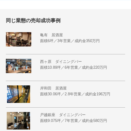
同じ業態の売却成功事例
亀有 居酒屋
面積6坪／3年営業／成約金350万円
西ヶ原 ダイニングバー
面積10.89坪／6年営業／成約金220万円
岸和田 居酒屋
面積30.06坪／2.8年営業／成約金196万円
戸越銀座 ダイニングバー
面積9.075坪／7年営業／成約金580万円