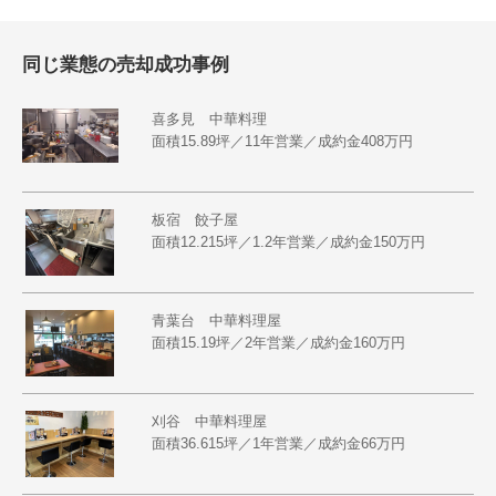
同じ業態の売却成功事例
喜多見 中華料理
面積15.89坪／11年営業／成約金408万円
板宿 餃子屋
面積12.215坪／1.2年営業／成約金150万円
青葉台 中華料理屋
面積15.19坪／2年営業／成約金160万円
刈谷 中華料理屋
面積36.615坪／1年営業／成約金66万円