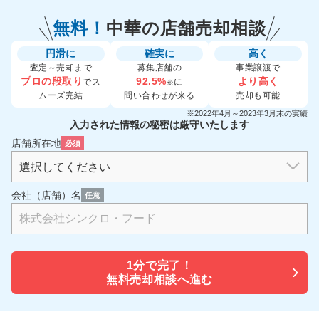
無料！
中華の
店舗売却相談
円滑に
確実に
高く
査定～売却まで
募集店舗の
事業譲渡で
プロの段取り
92.5%
より高く
でス
に
※
ムーズ完結
問い合わせが来る
売却も可能
※2022年4月～2023年3月末の実績
入力された情報の秘密は厳守いたします
店舗所在地
必須
会社（店舗）名
任意
1分で
完了！
無料売却相談へ進む