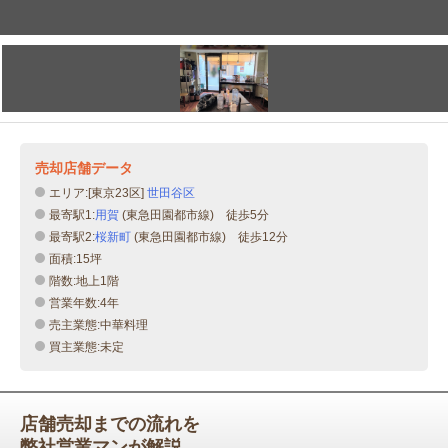
売却店舗データ
エリア:[東京23区]
世田谷区
最寄駅1:
用賀
(東急田園都市線) 徒歩5分
最寄駅2:
桜新町
(東急田園都市線) 徒歩12分
面積:15坪
階数:地上1階
営業年数:4年
売主業態:中華料理
買主業態:未定
店舗売却までの流れを
弊社営業マンが解説