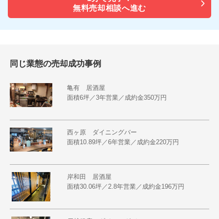
無料売却相談へ進む
同じ業態の売却成功事例
亀有 居酒屋
面積6坪／3年営業／成約金350万円
西ヶ原 ダイニングバー
面積10.89坪／6年営業／成約金220万円
岸和田 居酒屋
面積30.06坪／2.8年営業／成約金196万円