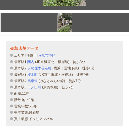
売却店舗データ
エリア:[神奈川]
横浜市中区
最寄駅1:
関内
(JR京浜東北・根岸線) 徒歩3分
最寄駅2:
伊勢佐木長者町
(横浜市営地下鉄) 徒歩6分
最寄駅3:
桜木町
(JR京浜東北・根岸線) 徒歩7分
最寄駅4:
馬車道
(みなとみらい線) 徒歩7分
最寄駅5:
日ノ出町
(京急本線) 徒歩7分
面積:11坪
階数:地上1階
営業年数:5.5年
売主業態:居酒屋
買主業態:イタリアンバル