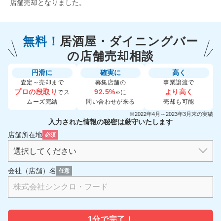
店舗売却となりました。
無料！
居酒屋・ダイニングバー
の
店舗売却相談
円滑に
確実に
高く
査定～売却まで
募集店舗の
事業譲渡で
プロの段取り
92.5%
より高く
でス
に
※
ムーズ完結
問い合わせが来る
売却も可能
※2022年4月～2023年3月末の実績
入力された情報の秘密は厳守いたします
店舗所在地
必須
会社（店舗）名
任意
1分で
完了！