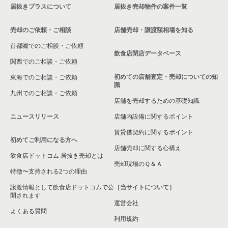
居抜きプラスについて
居抜き売却物件の案件一覧
売却のご依頼・ご相談
店舗売却・譲渡額相場を知る
首都圏でのご相談・ご依頼
飲食店閉店データベース
関西でのご相談・ご依頼
初めての店舗査定・売却についての知
東海でのご相談・ご依頼
識
九州でのご相談・ご依頼
店舗を売却するための基礎知識
ニュースリリース
店舗内設備に関するポイント
賃貸借契約に関するポイント
初めてご利用になる方へ
店舗売却に関する心構え
飲食店ドットコム 居抜き売却とは
売却現場のＱ＆Ａ
特徴〜支持される2つの理由
譲渡情報として飲食店ドットコムで公
［当サイトについて］
開されます
運営会社
よくある質問
利用規約