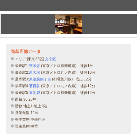
売却店舗データ
エリア:[東京23区]
文京区
最寄駅1:
護国寺
(東京メトロ有楽町線) 徒歩1分
最寄駅2:
新大塚
(東京メトロ丸ノ内線) 徒歩10分
最寄駅3:
東池袋四丁目
(都電荒川線) 徒歩12分
最寄駅4:
茗荷谷
(東京メトロ丸ノ内線) 徒歩12分
最寄駅5:
東池袋
(東京メトロ有楽町線) 徒歩12分
面積:36.25坪
階数:地上1-地上2階
営業年数:11年
売主業態:中華料理
買主業態:中華