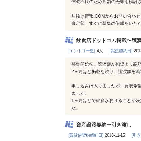
体調不良のため店舗の売却を検討
居抜き情報.COMからお問い合わせ
査定後、すぐに募集の依頼をいた
飲食店ドットコム掲載〜譲
[エントリー数]
4人
[譲渡契約日]
201
募集開始後、譲渡額が相場より高
2ヶ月ほど掲載を続け、譲渡額を
申し込みは入りましたが、買取希
ました。
1ヶ月ほどで融資がおりることが
た。
資産譲渡契約〜引き渡し
[賃貸借契約締結日]
2018-11-15
[引