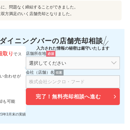
もに、問題なく締結することができました。
は双方満足のいく店舗売却となりました。
・ダイニングバーの
店舗売却相談
入力された情報の秘密は厳守いたします
段取り
店舗所在地
でス
必須
会社（店舗）名
任意
い合わせが
完了！
無料売却相談へ進む
却も可能
023年3月末の実績