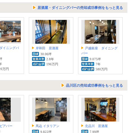
居酒屋・ダイニングバーの売却成功事例をもっと見る
ダイニングバ
岸和田 居酒屋
戸越銀座 ダイニング
バー
30.06坪
9坪
2.8年
9.075坪
年
196万円
7年
20万円
580万円
品川区の売却成功事例をもっと見る
ビアバー
馬込 イタリアン
北品川 居酒屋
坪
9.822坪
7.99坪