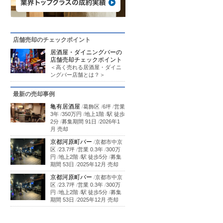
店舗売却のチェックポイント
居酒屋・ダイニングバーの
店舗売却チェックポイント
＜高く売れる居酒屋・ダイニ
ングバー店舗とは？＞
最新の売却事例
亀有居酒屋
/
葛飾区
/
6坪
/
営業
3年
/
350万円
/
地上1階
/
駅 徒歩
2分
/
募集期間 91日
/
2026年1
月 売却
京都河原町バー
/
京都市中京
区
/
23.7坪
/
営業 0.3年
/
300万
円
/
地上2階
/
駅 徒歩5分
/
募集
期間 53日
/
2025年12月 売却
京都河原町バー
/
京都市中京
区
/
23.7坪
/
営業 0.3年
/
300万
円
/
地上2階
/
駅 徒歩5分
/
募集
期間 53日
/
2025年12月 売却