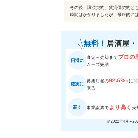
その後、譲渡契約、賃貸借契約と
時間はかかりましたが、最終的に
無料！
居酒屋
プロの
査定～売却まで
円滑に
ムーズ完結
92.5%
募集店舗の
に
問
※
確実に
来る
より高く
高く
事業譲渡で
売
※2022年4月～2