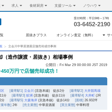
装
求人
食材厨房
支援ツール
ノウハウ
受付時間：平日9時～17時
03-6452-2190
一覧
居抜きプラス
オンライン査定（無料）
サ
覧
立会川中華居酒屋店舗売却成功事例
却（造作譲渡・居抜き）相場事例
公開日：Fri Mar 29 00:00:00 JST 2019
450万円で店舗売却成功！
川区
[最寄駅1]
立会川
(京急本線) 徒歩2分
[最寄駅2]
大井競馬場
11分
[最寄駅3]
鮫洲
(京急本線) 徒歩11分
[最寄駅4]
大井町
(JR
2分
[最寄駅5]
大森海岸
(京急本線) 徒歩14分
[面積]
26.932坪
営業年数]
2年
[売主業態]
中華居酒屋
[買主業態]
中華料理