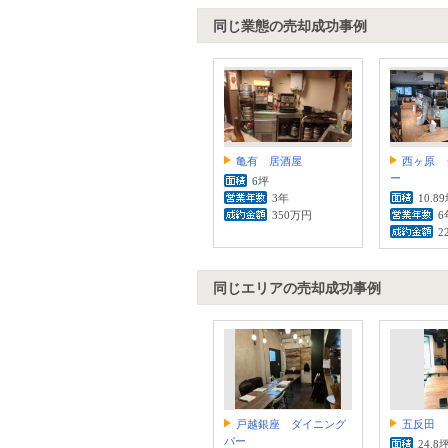
同じ業態の売却成功事例
亀有 居酒屋
西ヶ原 
ー
6坪
3年
10.8
350万円
6
2
同じエリアの売却成功事例
戸越銀座 ダイニング
五反田 
バー
24.8