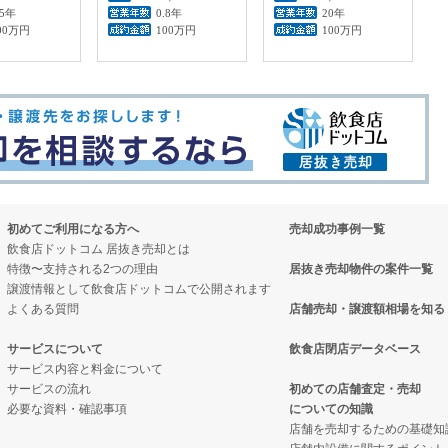
.5年
0.8年
20年
00万円
100万円
100万円
初めてご利用になる方へ
売却成功事例一覧
飲食店ドットコム 居抜き売却とは
特徴〜支持される2つの理由
居抜き売却物件の案件一覧
譲渡情報として飲食店ドットコムで公開されます
よくある質問
店舗売却・譲渡額相場を知る
サービスについて
飲食店閉店データベース
サービス内容と料金について
サービスの流れ
初めての店舗査定・売却
必要な資料・確認事項
についての知識
店舗を売却するための基礎知