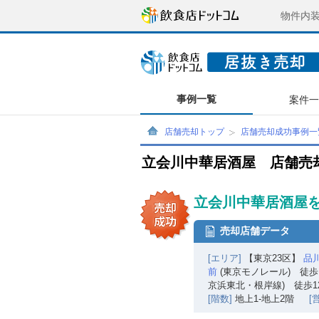
物件内
事例一覧
案件
店舗売却トップ
店舗売却成功事例一
立会川中華居酒屋 店舗売
立会川中華居酒屋を
売却店舗データ
[エリア]
【東京23区】
品
前
(東京モノレール) 徒歩
京浜東北・根岸線) 徒歩1
[階数]
地上1-地上2階
[