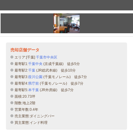
売却店舗データ
エリア:[千葉]
千葉市中央区
最寄駅1:
千葉中央
(京成千葉線) 徒歩5分
最寄駅2:
千葉
(JR総武本線) 徒歩10分
最寄駅3:
葭川公園
(千葉モノレール) 徒歩7分
最寄駅4:
県庁前
(千葉モノレール) 徒歩7分
最寄駅5:
本千葉
(JR外房線) 徒歩7分
面積:20.73坪
階数:地上2階
営業年数:0.4年
売主業態:ダイニングバー
買主業態:インド料理