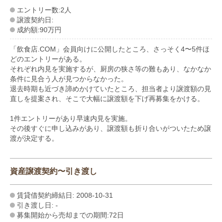
エントリー数:2人
譲渡契約日:
成約額:90万円
「飲食店.COM」会員向けに公開したところ、さっそく4〜5件ほ
どのエントリーがある。
それぞれ内見を実施するが、厨房の狭さ等の難もあり、なかなか
条件に見合う人が見つからなかった。
退去時期も近づき諦めかけていたところ、担当者より譲渡額の見
直しを提案され、そこで大幅に譲渡額を下げ再募集をかける。
1件エントリーがあり早速内見を実施。
その後すぐに申し込みがあり、譲渡額も折り合いがついたため譲
渡が決定する。
資産譲渡契約〜引き渡し
賃貸借契約締結日: 2008-10-31
引き渡し日: -
募集開始から売却までの期間:72日