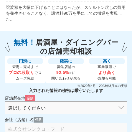
譲渡額を大幅に下げることにはなったが、スケルトン戻しの費用
を発生させることなく、譲渡料90万を手にしての撤退を実現し
た。
無料！
居酒屋・ダイニングバー
の
店舗売却相談
円滑に
確実に
高く
査定～売却まで
募集店舗の
事業譲渡で
プロの段取り
92.5%
より高く
でス
に
※
ムーズ完結
問い合わせが来る
売却も可能
※2022年4月～2023年3月末の実績
入力された情報の秘密は厳守いたします
店舗所在地
必須
会社（店舗）名
任意