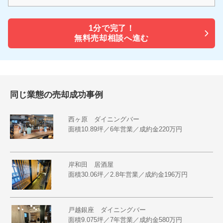
1分で
完了！
無料売却相談へ進む
同じ業態の売却成功事例
西ヶ原 ダイニングバー
面積10.89坪／6年営業／成約金220万円
岸和田 居酒屋
面積30.06坪／2.8年営業／成約金196万円
戸越銀座 ダイニングバー
面積9.075坪／7年営業／成約金580万円