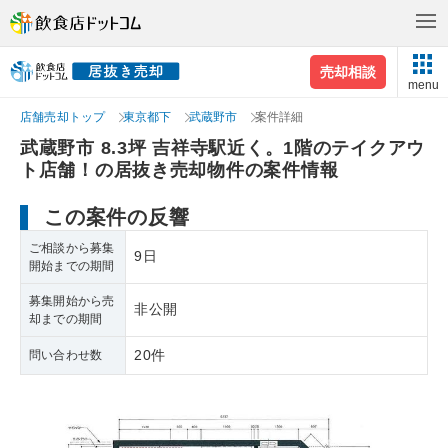
売却相談
menu
店舗売却トップ
東京都下
武蔵野市
案件詳細
武蔵野市 8.3坪 吉祥寺駅近く。1階のテイクアウ
ト店舗！の居抜き売却物件の案件情報
この案件の反響
ご相談から募集
9日
開始までの期間
募集開始から売
非公開
却までの期間
20件
問い合わせ数