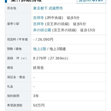
譲渡No.
東京都下
武蔵野市
所在地
吉祥寺
(JR中央線) 徒歩5分
吉祥寺
(京王井の頭線) 徒歩5分
最寄り駅
井の頭公園
(京王井の頭線) 徒歩13分
- / 26,090円
現賃料 / 坪単価
地上1階
/ 地上3階建
階数 / 建物
8.279坪
（
27.369m
）
面積 坪（㎡）
2
鉄骨造
構造
-
保証金・敷金
-
礼金
3年
契約期間
50万円
希望譲渡額