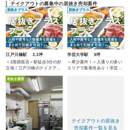
テイクアウトの募集中の居抜き売却案件
居抜きプラス
居抜きプラス
江戸川橋駅 3.3坪
学芸大学駅 9坪
＜1階路面店＞駅徒歩3分の好
＜希少案件！＞人通りの多い
立地！江戸川橋のテイクアウ
エリアで集客性あり！学芸大
ト（1F/3.3坪）
学のテイクアウト(1F/約9坪)
居抜き譲渡
テイクアウトの居抜き
売却案件一覧を見る