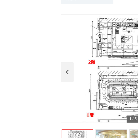
1
/
5