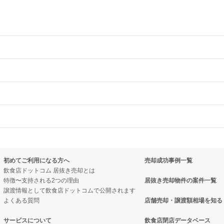
物件の案件一覧
売却物件の案件一覧
物件の案件一覧
売却物件の案件一覧
売却物件の案件一覧
売却物件の案件一覧
の案件一覧
売却物件の案件一覧
売却物件の案件一覧
抜き売却物件の案件一覧
初めてご利用になる方へ
売却成功事例一覧
売却物件の案件一覧
の案件一覧
の案件一覧
抜き売却物件の案件一覧
飲食店ドットコム 居抜き売却とは
特徴〜支持される2つの理由
居抜き売却物件の案件一覧
の案件一覧
売却物件の案件一覧
の案件一覧
物件の案件一覧
譲渡情報として飲食店ドットコムで公開されます
よくある質問
店舗売却・譲渡額相場を知る
の案件一覧
の案件一覧
却物件の案件一覧
却物件の案件一覧
サービスについて
飲食店閉店データベース