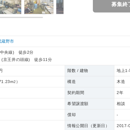
募集終
武蔵野市
R中央線) 徒歩2分
園
(京王井の頭線) 徒歩11分
2円
階数 / 建物
地上1-
71.23m
）
構造
木造
2
契約期間
2年
希望譲渡額
相談
償却
-
情報公開日（更新日）
2017-