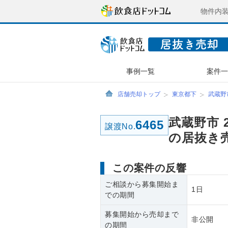
物件内
事例一覧
案件
店舗売却トップ
東京都下
武蔵野
武蔵野市 
6465
譲渡No.
の居抜き
この案件の反響
ご相談から募集開始ま
1日
での期間
募集開始から売却まで
非公開
の期間