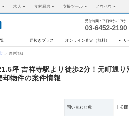
装
求人
食材厨房
支援ツール
ノウハウ
受付時間：平日9時～17時
03-6452-2190
一覧
居抜きプラス
オンライン査定（無料）
サ
市
案件詳細
21.5坪 吉祥寺駅より徒歩2分！元町通り
売却物件の案件情報
問い合わせ数
非公開