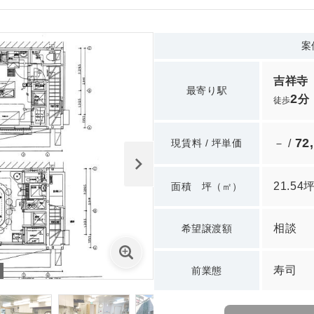
案
吉祥寺
最寄り駅
2
分
徒歩
72
現賃料 / 坪単価
－ /
21.54
面積 坪（㎡）
相談
希望譲渡額
寿司
前業態