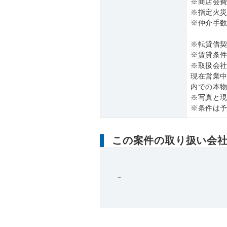
※商店会
※指定火
※仲介手数
※転貸借
※賃貸条
※取扱会
現在営業
内での本
※写真と
※条件は
この案件の取り扱い会
－