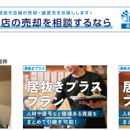
案件
居抜きプラス
居抜