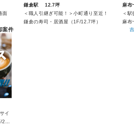
鎌倉駅 12.7坪
麻布
路面
＜職人引継ぎ可能！＞小町通り至近！
＜駅
鎌倉の寿司・居酒屋（1F/12.7坪）
麻布
却案件
サイ
20