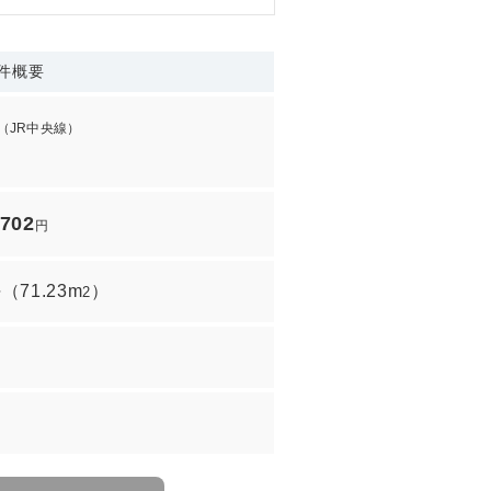
件概要
（JR中央線）
,702
円
坪
（
71.23m
）
2