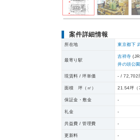
案件詳細情報
所在地
東京都下
吉祥寺
(J
最寄り駅
井の頭公
現賃料 / 坪単価
- / 72,70
面積 坪（㎡）
21.54坪
（
保証金・敷金
-
礼金
-
共益費 / 管理費
-
更新料
-