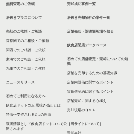
無料査定のご依頼
売却成功事例一覧
大阪府のカラオケ・パブ・スナックの居抜き売却物件の案件一
覧
居抜きプラスについて
居抜き売却物件の案件一覧
大阪府のバーの居抜き売却物件の案件一覧
売却のご依頼・ご相談
店舗売却・譲渡額相場を知る
大阪府の居酒屋・ダイニングバーの居抜き売却物件の案件一覧
首都圏でのご相談・ご依頼
飲食店閉店データベース
大阪府の和食の居抜き売却物件の案件一覧
関西でのご相談・ご依頼
初めての店舗査定・売却についての知
東海でのご相談・ご依頼
大阪府の洋食の居抜き売却物件の案件一覧
識
九州でのご相談・ご依頼
店舗を売却するための基礎知識
大阪府のその他の居抜き売却物件の案件一覧
ニュースリリース
店舗内設備に関するポイント
賃貸借契約に関するポイント
初めてご利用になる方へ
店舗売却に関する心構え
飲食店ドットコム 居抜き売却とは
売却現場のＱ＆Ａ
特徴〜支持される2つの理由
譲渡情報として飲食店ドットコムで公
［当サイトについて］
開されます
運営会社