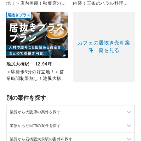
地！＞店内美麗！秋葉原のコ
内装！三条のハラル料理
ンカフェ（9F/9.27坪）
(2F/16.35坪)
居抜きプラス
カフェの居抜き売却案
件一覧を見る
池尻大橋駅 12.94坪
＜駅徒歩3分の好立地！＞営
業時間制限無し！池尻大橋の
カフェバー（3F/12.94坪）
別の案件を探す
業態から大阪府の案件を探す
業態から池田市の案件を探す
大阪府のラーメンの居抜き売却物件の案件一覧
業態から石橋阪大前駅の案件を探す
大阪府のフランス料理の居抜き売却物件の案件一覧
池田市のラーメンの居抜き売却物件の案件一覧