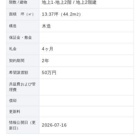
地上1-地上2階 / 地上2階建
階数 / 建物
13.37坪
（
44.2m
）
面積 坪（㎡）
2
木造
構造
保証金・敷金
4ヶ月
礼金
2年
契約期間
50万円
希望譲渡額
共益費および管
理費
償却
更新料
情報公開日（更
2026-07-16
新日）