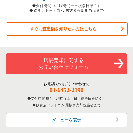
カラオケ・パブ・スナックの居抜き売却物件の案件一覧
大阪市阿倍野区の飲食店の居抜き売却物件の案件一覧
大阪府のカフェの居抜き売却物件の案件一覧
◆受付時間 9～17時（土日祝祭日除く）
◆飲食店ドットコム 居抜き売却担当者まで
バーの居抜き売却物件の案件一覧
東大阪市の飲食店の居抜き売却物件の案件一覧
大阪府のテイクアウトの居抜き売却物件の案件一覧
すぐに査定額を知りたい方はこちら
居酒屋・ダイニングバーの居抜き売却物件の案件一覧
吹田市の飲食店の居抜き売却物件の案件一覧
大阪府のお弁当・惣菜・デリの居抜き売却物件の案件一覧
専門料理の居抜き売却物件の案件一覧
大阪市西成区の飲食店の居抜き売却物件の案件一覧
大阪府のカラオケ・パブ・スナックの居抜き売却物件の案件一
覧
和食の居抜き売却物件の案件一覧
堺市堺区の飲食店の居抜き売却物件の案件一覧
店舗売却に関する
大阪府のバーの居抜き売却物件の案件一覧
お問い合わせフォーム
洋食の居抜き売却物件の案件一覧
大阪市東住吉区の飲食店の居抜き売却物件の案件一覧
大阪府の居酒屋・ダイニングバーの居抜き売却物件の案件一覧
その他の居抜き売却物件の案件一覧
門真市の飲食店の居抜き売却物件の案件一覧
お電話でのお問い合わせ先
大阪府の和食の居抜き売却物件の案件一覧
03-6452-2190
寝屋川市の飲食店の居抜き売却物件の案件一覧
受付時間 9時～17時（土・日・祝祭日を除く）
大阪府の洋食の居抜き売却物件の案件一覧
飲食店ドットコム 居抜き売却担当者まで
大阪市天王寺区の飲食店の居抜き売却物件の案件一覧
大阪府のその他の居抜き売却物件の案件一覧
高石市の飲食店の居抜き売却物件の案件一覧
メニューを表示
大阪市生野区の飲食店の居抜き売却物件の案件一覧