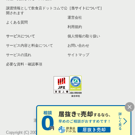
和泉市の飲食店の居抜き売却物件の案件一覧
譲渡情報として飲食店ドットコムで公
［当サイトについて］
開されます
運営会社
池田市の飲食店の居抜き売却物件の案件一覧
よくある質問
利用規約
大阪市東淀川区の飲食店の居抜き売却物件の案件一覧
サービスについて
個人情報の取り扱い
サービス内容と料金について
大阪市大正区の飲食店の居抜き売却物件の案件一覧
お問い合わせ
サービスの流れ
サイトマップ
堺市美原区の飲食店の居抜き売却物件の案件一覧
必要な資料・確認事項
藤井寺市の飲食店の居抜き売却物件の案件一覧
大阪市平野区の飲食店の居抜き売却物件の案件一覧
大阪市住吉区の飲食店の居抜き売却物件の案件一覧
個人情報の取扱い
お問い合わせ
柏原市の飲食店の居抜き売却物件の案件一覧
運営会社
株式会社シンクロ・フード
松原市の飲食店の居抜き売却物件の案件一覧
Copyright (C) 2005-2026 Synchro Food Co., Ltd.