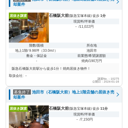
却案件
石橋阪大前
居抜き譲渡
(阪急宝塚本線) 徒歩
1分
現賃料/坪単価
－ /11,022円
階数/面積
所在地
地上1階/ 9.98坪
（
33.0m
）
池田市
2
敷金・保証金
前業態/希望譲渡額
-
焼肉/190万円
阪急石橋阪大前駅から徒歩1分！焼肉居抜き物件！
取扱会社: －
譲渡No.：10275
公開日：2024-01-16
募集終了
池田市（石橋阪大前）地上1階店舗の居抜き売
却案件
石橋阪大前
居抜き譲渡
(阪急宝塚本線) 徒歩
11分
現賃料/坪単価
－ /7,150円