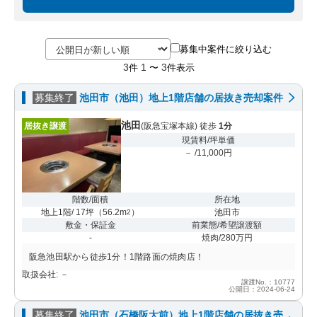
募集中案件に絞り込む
3
1
3
件
〜
件表示
募集終了
池田市（池田）地上1階店舗の居抜き売却案件
池田
居抜き譲渡
(阪急宝塚本線) 徒歩
1分
現賃料/坪単価
－ /11,000円
階数/面積
所在地
地上1階/ 17坪
（
56.2m
）
池田市
2
敷金・保証金
前業態/希望譲渡額
-
焼肉/280万円
阪急池田駅から徒歩1分！1階路面の焼肉店！
取扱会社: －
譲渡No.：10777
公開日：2024-06-24
募集終了
池田市（石橋阪大前）地上1階店舗の居抜き売