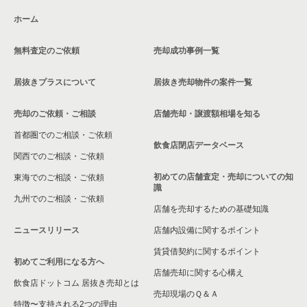
ホーム
交野市の飲食店の居抜き売却物件の案件一覧
無料査定のご依頼
売却成功事例一覧
大阪市鶴見区の飲食店の居抜き売却物件の案件一覧
居抜きプラスについて
居抜き売却物件の案件一覧
大阪市浪速区の飲食店の居抜き売却物件の案件一覧
売却のご依頼・ご相談
店舗売却・譲渡額相場を知る
八尾市の飲食店の居抜き売却物件の案件一覧
首都圏でのご相談・ご依頼
大東市の飲食店の居抜き売却物件の案件一覧
飲食店閉店データベース
関西でのご相談・ご依頼
箕面市の飲食店の居抜き売却物件の案件一覧
初めての店舗査定・売却についての知
東海でのご相談・ご依頼
識
九州でのご相談・ご依頼
大阪市淀川区の飲食店の居抜き売却物件の案件一覧
店舗を売却するための基礎知識
ニュースリリース
店舗内設備に関するポイント
大阪市東成区の飲食店の居抜き売却物件の案件一覧
賃貸借契約に関するポイント
初めてご利用になる方へ
大阪市城東区の飲食店の居抜き売却物件の案件一覧
店舗売却に関する心構え
飲食店ドットコム 居抜き売却とは
大阪市旭区の飲食店の居抜き売却物件の案件一覧
売却現場のＱ＆Ａ
特徴〜支持される2つの理由