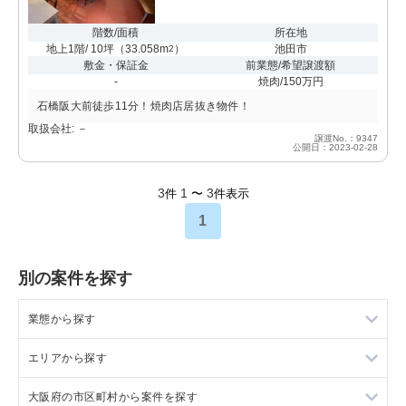
階数/面積
所在地
地上1階/ 10坪
（
33.058m
）
池田市
2
敷金・保証金
前業態/希望譲渡額
-
焼肉/150万円
石橋阪大前徒歩11分！焼肉店居抜き物件！
取扱会社: －
譲渡No.：9347
公開日：2023-02-28
3
1
3
件
〜
件表示
1
別の案件を探す
業態から探す
エリアから探す
ラーメンの居抜き売却物件の案件一覧
大阪府の市区町村から案件を探す
フランス料理の居抜き売却物件の案件一覧
東京23区の飲食店の居抜き売却物件の案件一覧